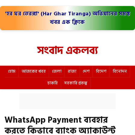
'হর ঘর তেরঙ্গা' (Har Ghar Tiranga) অভিযানের সমস্ত
খবর এক ক্লিকে
সংবাদ একলব্য
হোম
আজকের খবর
জেলা
রাজ্য
দেশ
বিদেশ
বিনোদন
চাকরি
সরকারি প্রকল্প
WhatsApp Payment ব্যবহার
করতে কিভাবে ব্যাংক অ্যাকাউন্ট