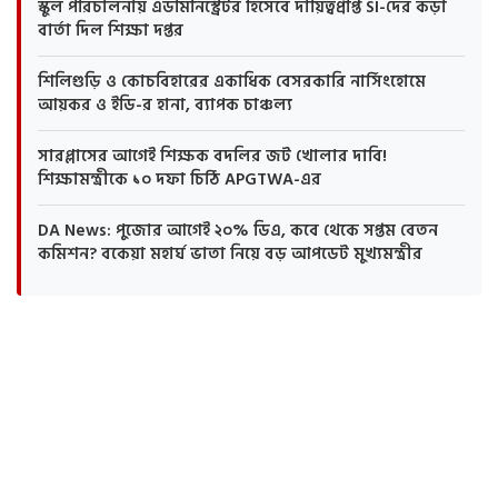
স্কুল পরিচালনায় এডমিনিস্ট্রেটর হিসেবে দায়িত্বপ্রাপ্ত SI-দের কড়া
বার্তা দিল শিক্ষা দপ্তর
শিলিগুড়ি ও কোচবিহারের একাধিক বেসরকারি নার্সিংহোমে
আয়কর ও ইডি-র হানা, ব্যাপক চাঞ্চল্য
সারপ্লাসের আগেই শিক্ষক বদলির জট খোলার দাবি!
শিক্ষামন্ত্রীকে ১০ দফা চিঠি APGTWA-এর
DA News: পুজোর আগেই ২০% ডিএ, কবে থেকে সপ্তম বেতন
কমিশন? বকেয়া মহার্ঘ ভাতা নিয়ে বড় আপডেট মুখ্যমন্ত্রীর