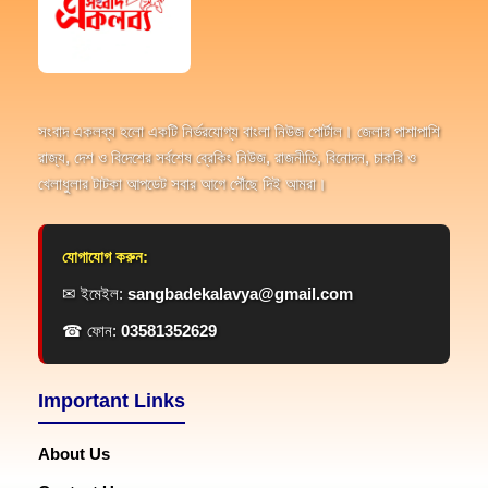
সংবাদ একলব্য হলো একটি নির্ভরযোগ্য বাংলা নিউজ পোর্টাল। জেলার পাশাপাশি
রাজ্য, দেশ ও বিদেশের সর্বশেষ ব্রেকিং নিউজ, রাজনীতি, বিনোদন, চাকরি ও
খেলাধুলার টাটকা আপডেট সবার আগে পৌঁছে দিই আমরা।
যোগাযোগ করুন:
✉ ইমেইল:
sangbadekalavya@gmail.com
☎ ফোন:
03581352629
Important Links
About Us