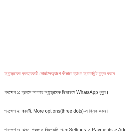
অ্যান্ড্রয়েড ব্যবহারকারী হোয়াটসঅ্যাপে কীভাবে ব্যাংক অ্যাকাউন্ট যুক্ত করবে
পদক্ষেপ ১: প্রথমে আপনার অ্যান্ড্রয়েড ডিভাইসে WhatsApp খুলুন।
পদক্ষেপ ২: পরবর্তী, More options(three dots)-এ ক্লিক করুন।
পদক্ষেপ ৩: এখন, প্রদত্ত বিকল্পগুলি থেকে Settings > Payments > Add