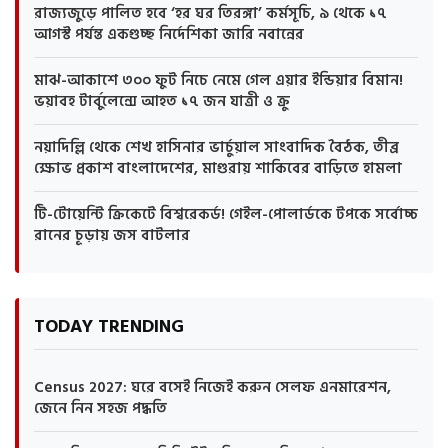
রাজ্যজুড়ে পালিত হবে ‘হর ঘর তিরঙ্গা’ কর্মসূচি, ৯ থেকে ১৭
আগস্ট পর্যন্ত একগুচ্ছ নির্দেশিকা জারি নবান্নের
মাঝ-আকাশে ৩০০ ফুট নিচে নেমে গেল এয়ার ইন্ডিয়ার বিমান!
ভয়াবহ টার্বুলেন্সে আহত ১৭ জন যাত্রী ও ক্রু
নয়াদিল্লি থেকে শেখ হাসিনার ভার্চুয়াল সাংবাদিক বৈঠক, তীব্র
ক্ষোভ প্রকাশ বাংলাদেশের, মাগুরায় শাকিবের বাড়িতে হামলা
টি-টোয়েন্টি ক্রিকেটে বিশ্বরেকর্ড! গেইল-পোলার্ডকে টপকে সর্বোচ্চ
রানের চূড়ায় জস বাটলার
TODAY TRENDING
Census 2027: ঘরে বসেই নিজেই করুন সেলফ এনমারেশন,
জেনে নিন সহজ পদ্ধতি