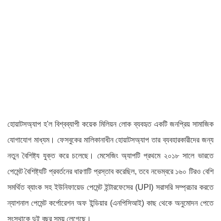
হোয়াটসঅ্যাপ হ'ল বিশ্বব্যাপী কয়েক মিলিয়ন লোক ব্যবহৃত একটি জনপ্রিয় সামাজিক
যোগাযোগ মাধ্যম। ফেসবুকের মালিকানাধীন হোয়াটসঅ্যাপ তার ব্যবহারকারীদের জন্য
নতুন বৈশিষ্ট্য যুক্ত করে চলেছে। মেসেজিং অ্যাপটি প্রথমে ২০১৮ সালে ভারতে
পেমেন্ট বৈশিষ্ট্যটি প্রবর্তনের ধারণাটি প্রস্তাব করেছিল, তবে নভেম্বরে ১৬০ টিরও বেশি
সমর্থিত ব্যাংক সহ ইউনিফায়েড পেমেন্ট ইন্টারফেসের (UPI) সরাসরি সম্প্রচার করতে
ন্যাশনাল পেমেন্ট কর্পোরেশন অফ ইন্ডিয়ার (এনপিসিআই) কাছ থেকে অনুমোদন পেতে
সংস্থাকে দুই বছর সময় লেগেছে।