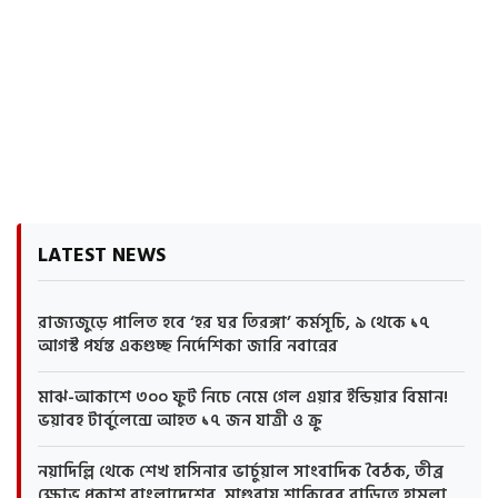
LATEST NEWS
রাজ্যজুড়ে পালিত হবে ‘হর ঘর তিরঙ্গা’ কর্মসূচি, ৯ থেকে ১৭
আগস্ট পর্যন্ত একগুচ্ছ নির্দেশিকা জারি নবান্নের
মাঝ-আকাশে ৩০০ ফুট নিচে নেমে গেল এয়ার ইন্ডিয়ার বিমান!
ভয়াবহ টার্বুলেন্সে আহত ১৭ জন যাত্রী ও ক্রু
নয়াদিল্লি থেকে শেখ হাসিনার ভার্চুয়াল সাংবাদিক বৈঠক, তীব্র
ক্ষোভ প্রকাশ বাংলাদেশের, মাগুরায় শাকিবের বাড়িতে হামলা