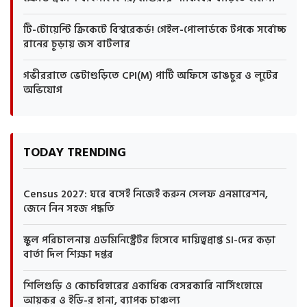
টি-টোয়েন্টি ক্রিকেটে বিশ্বরেকর্ড! গেইল-পোলার্ডকে টপকে সর্বোচ্চ
রানের চূড়ায় জস বাটলার
গভীররাতে ভেটাগুড়িতে CPI(M) পার্টি অফিসে ভাঙচুর ও লুটের
অভিযোগ
TODAY TRENDING
Census 2027: ঘরে বসেই নিজেই করুন সেলফ এনমারেশন,
জেনে নিন সহজ পদ্ধতি
স্কুল পরিচালনায় এডমিনিস্ট্রেটর হিসেবে দায়িত্বপ্রাপ্ত SI-দের কড়া
বার্তা দিল শিক্ষা দপ্তর
শিলিগুড়ি ও কোচবিহারের একাধিক বেসরকারি নার্সিংহোমে
আয়কর ও ইডি-র হানা, ব্যাপক চাঞ্চল্য