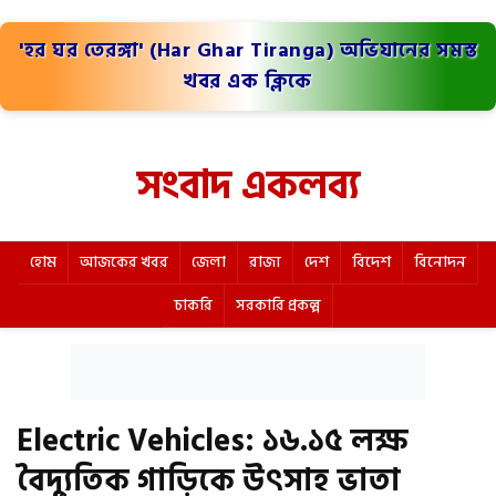
'হর ঘর তেরঙ্গা' (Har Ghar Tiranga) অভিযানের সমস্ত
খবর এক ক্লিকে
সংবাদ একলব্য
হোম
আজকের খবর
জেলা
রাজ্য
দেশ
বিদেশ
বিনোদন
চাকরি
সরকারি প্রকল্প
Electric Vehicles: ১৬.১৫ লক্ষ
বৈদ্যুতিক গাড়িকে উৎসাহ ভাতা