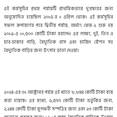
এই কর্মসূচির প্রথম পর্যায়টি প্রাথমিকভাবে দু’বছরের জন্য
অনুমোদিত হয়েছিল ২০১৫-র ১ এপ্রিল থেকে। এই কর্মসূচির
সফল রূপায়ণের পরে দ্বিতীয় পর্যায়, অর্থাৎ ফেম-২ শুরু হয়
২০১৯-এ ১১,৫০০ কোটি টাকা বরাদ্দে। এর লক্ষ্য, দুই, তিন ও
চার-চাকার গাড়ি, বৈদ্যুতিক বাস এবং চার্জিং স্টেশন সহ
বৈদ্যুতিক গাড়ির জন্য উৎসাহ ভাতা দেওয়া।
২০২৪-এর ৩১ অক্টোবর পর্যন্ত এই খাতে ৮,৮৪৪ কোটি টাকা ব্যয়
করা হয়েছে। এর মধ্যে, ৬,৫৭৭ কোটি টাকা ভর্তুকির জন্য,
২,২৪৪ কোটি টাকা মূলধনী সম্পত্তির জন্য এবং ২৩ কোটি টাকা