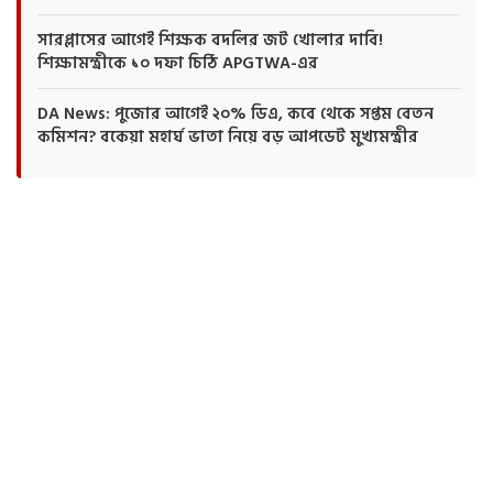
সারপ্লাসের আগেই শিক্ষক বদলির জট খোলার দাবি!
শিক্ষামন্ত্রীকে ১০ দফা চিঠি APGTWA-এর
DA News: পুজোর আগেই ২০% ডিএ, কবে থেকে সপ্তম বেতন
কমিশন? বকেয়া মহার্ঘ ভাতা নিয়ে বড় আপডেট মুখ্যমন্ত্রীর