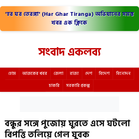
'হর ঘর তেরঙ্গা' (Har Ghar Tiranga) অভিযানের সমস্ত
খবর এক ক্লিকে
সংবাদ একলব্য
হোম
আজকের খবর
জেলা
রাজ্য
দেশ
বিদেশ
বিনোদন
চাকরি
সরকারি প্রকল্প
বন্ধুর সঙ্গে পুজোয় ঘুরতে এসে ঘটলো
বিপত্তি তলিয়ে গেল যুবক