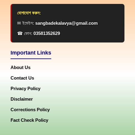
যোগাযোগ করুন:
✉ ইমেইল:
sangbadekalavya@gmail.com
☎ ফোন:
03581352629
Important Links
About Us
Contact Us
Privacy Policy
Disclaimer
Corrections Policy
Fact Check Policy