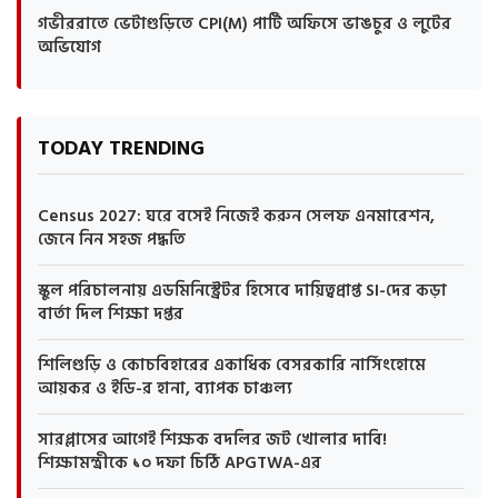
গভীররাতে ভেটাগুড়িতে CPI(M) পার্টি অফিসে ভাঙচুর ও লুটের
অভিযোগ
TODAY TRENDING
Census 2027: ঘরে বসেই নিজেই করুন সেলফ এনমারেশন,
জেনে নিন সহজ পদ্ধতি
স্কুল পরিচালনায় এডমিনিস্ট্রেটর হিসেবে দায়িত্বপ্রাপ্ত SI-দের কড়া
বার্তা দিল শিক্ষা দপ্তর
শিলিগুড়ি ও কোচবিহারের একাধিক বেসরকারি নার্সিংহোমে
আয়কর ও ইডি-র হানা, ব্যাপক চাঞ্চল্য
সারপ্লাসের আগেই শিক্ষক বদলির জট খোলার দাবি!
শিক্ষামন্ত্রীকে ১০ দফা চিঠি APGTWA-এর