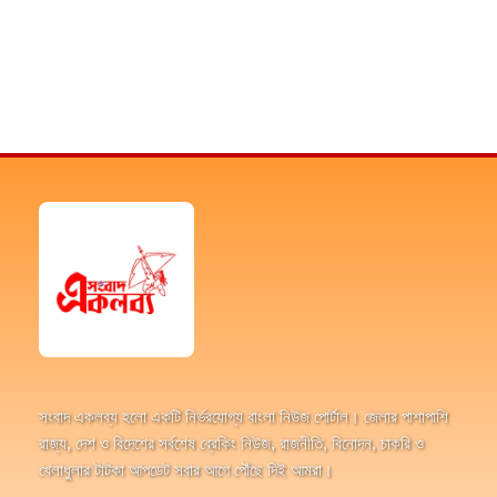
সংবাদ একলব্য হলো একটি নির্ভরযোগ্য বাংলা নিউজ পোর্টাল। জেলার পাশাপাশি
রাজ্য, দেশ ও বিদেশের সর্বশেষ ব্রেকিং নিউজ, রাজনীতি, বিনোদন, চাকরি ও
খেলাধুলার টাটকা আপডেট সবার আগে পৌঁছে দিই আমরা।