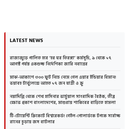
LATEST NEWS
রাজ্যজুড়ে পালিত হবে ‘হর ঘর তিরঙ্গা’ কর্মসূচি, ৯ থেকে ১৭
আগস্ট পর্যন্ত একগুচ্ছ নির্দেশিকা জারি নবান্নের
মাঝ-আকাশে ৩০০ ফুট নিচে নেমে গেল এয়ার ইন্ডিয়ার বিমান!
ভয়াবহ টার্বুলেন্সে আহত ১৭ জন যাত্রী ও ক্রু
নয়াদিল্লি থেকে শেখ হাসিনার ভার্চুয়াল সাংবাদিক বৈঠক, তীব্র
ক্ষোভ প্রকাশ বাংলাদেশের, মাগুরায় শাকিবের বাড়িতে হামলা
টি-টোয়েন্টি ক্রিকেটে বিশ্বরেকর্ড! গেইল-পোলার্ডকে টপকে সর্বোচ্চ
রানের চূড়ায় জস বাটলার