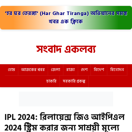
'হর ঘর তেরঙ্গা' (Har Ghar Tiranga) অভিযানের সমস্ত
খবর এক ক্লিকে
সংবাদ একলব্য
হোম
আজকের খবর
জেলা
রাজ্য
দেশ
বিদেশ
বিনোদন
চাকরি
সরকারি প্রকল্প
IPL 2024: রিলায়েন্স জিও আইপিএল
2024 স্ট্রিম করার জন্য সাশ্রয়ী মূল্যে