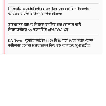
শিলিগুড়ি ও কোচবিহারের একাধিক বেসরকারি নার্সিংহোমে
আয়কর ও ইডি-র হানা, ব্যাপক চাঞ্চল্য
সারপ্লাসের আগেই শিক্ষক বদলির জট খোলার দাবি!
শিক্ষামন্ত্রীকে ১০ দফা চিঠি APGTWA-এর
DA News: পুজোর আগেই ২০% ডিএ, কবে থেকে সপ্তম বেতন
কমিশন? বকেয়া মহার্ঘ ভাতা নিয়ে বড় আপডেট মুখ্যমন্ত্রীর