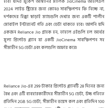
হবে। যদিও মুকেশ আম্বানির মালিক JioCinema আইপিএল
2024 লাইভ স্ট্রিমের জন্য কোনও সাবস্ক্রিপশন ফি নিচ্ছে না,
দর্শকদের হিক্কা ছাড়াই ম্যাচগুলি দেখার জন্য একটি শালীন
মোবাইল ইন্টারনেট গতি এবং ডেটা থাকতে হবে। আপনি যদি
একজন Reliance Jio গ্রাহক হন, তাহলে এইগুলি হল অর্থের
মূল্য প্রিপেইড প্ল্যান যা একটি JioCinema সাবস্ক্রিপশন সহ
সীমাহীন 5G ডেটা এবং কলগুলি অফার করে৷
Reliance Jio-এর 299 টাকার প্রিপেইড প্ল্যানটি 28 দিনের জন্য
বৈধ এবং এটি ব্যবহারকারীদের সীমাহীন 5G ডেটা, উচ্চ গতিতে
প্রতিদিন 2GB 5G ডেটা, সীমাহীন ভয়েস কল এবং প্রতিদিন 100