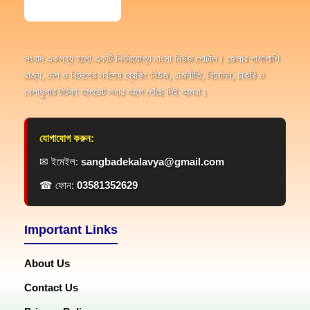
সংবাদ একলব্য হলো একটি নির্ভরযোগ্য বাংলা নিউজ পোর্টাল। জেলার পাশাপাশি
রাজ্য, দেশ ও বিদেশের সর্বশেষ ব্রেকিং নিউজ, রাজনীতি, বিনোদন, চাকরি ও
খেলাধুলার টাটকা আপডেট সবার আগে পৌঁছে দিই আমরা।
যোগাযোগ করুন:
✉ ইমেইল:
sangbadekalavya@gmail.com
☎ ফোন:
03581352629
Important Links
About Us
Contact Us