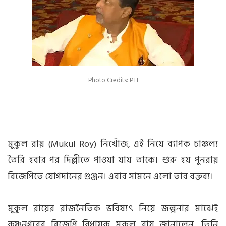
Photo Credits: PTI
মুকুল রায় (Mukul Roy) নিখোঁজ, এই নিয়ে ব্যাপক চাঞ্চল্য
তৈরি হবার পর দিল্লীতে পাওয়া যায় তাকে। শুরু হয় পুনরায়
বিজেপিতে যোগদানের গুঞ্জন। এবার সামনে এলো তার বক্তব্য।
মুকুল রায়ের রাজনৈতিক ভবিষ্যৎ নিয়ে জল্পনার মাঝেই
কৃষ্ণনগরের বিজেপি বিধায়ক মুকুল রায় জানালেন, তিনি