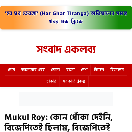
'হর ঘর তেরঙ্গা' (Har Ghar Tiranga) অভিযানের সমস্ত
খবর এক ক্লিকে
সংবাদ একলব্য
হোম
আজকের খবর
জেলা
রাজ্য
দেশ
বিদেশ
বিনোদন
চাকরি
সরকারি প্রকল্প
Mukul Roy: কোন ধোঁকা দেইনি,
বিজেপিতেই ছিলাম, বিজেপিতেই