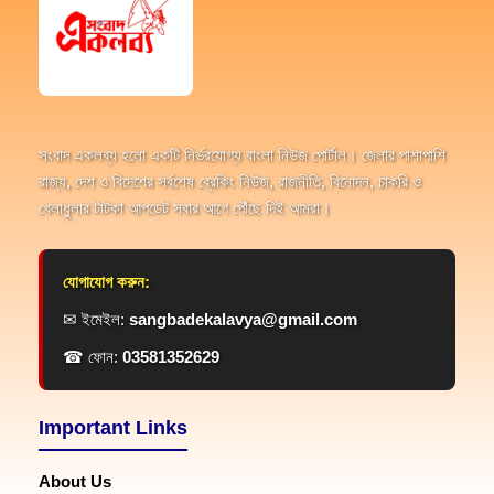
সংবাদ একলব্য হলো একটি নির্ভরযোগ্য বাংলা নিউজ পোর্টাল। জেলার পাশাপাশি
রাজ্য, দেশ ও বিদেশের সর্বশেষ ব্রেকিং নিউজ, রাজনীতি, বিনোদন, চাকরি ও
খেলাধুলার টাটকা আপডেট সবার আগে পৌঁছে দিই আমরা।
যোগাযোগ করুন:
✉ ইমেইল:
sangbadekalavya@gmail.com
☎ ফোন:
03581352629
Important Links
About Us