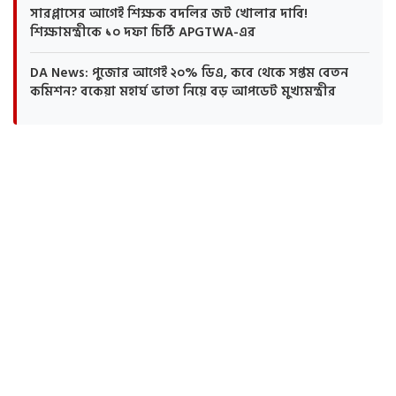
সারপ্লাসের আগেই শিক্ষক বদলির জট খোলার দাবি!
শিক্ষামন্ত্রীকে ১০ দফা চিঠি APGTWA-এর
DA News: পুজোর আগেই ২০% ডিএ, কবে থেকে সপ্তম বেতন
কমিশন? বকেয়া মহার্ঘ ভাতা নিয়ে বড় আপডেট মুখ্যমন্ত্রীর