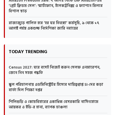
Amazon Freedom Sale: ৭ আগস্ট থেকে শুরু Amazon-এর
‘গ্রেট ফ্রিডম সেল’: স্মার্টফোন, ইলেকট্রনিক্স ও ফ্যাশনে মিলবে
বিশাল ছাড়
রাজ্যজুড়ে পালিত হবে ‘হর ঘর তিরঙ্গা’ কর্মসূচি, ৯ থেকে ১৭
আগস্ট পর্যন্ত একগুচ্ছ নির্দেশিকা জারি নবান্নের
TODAY TRENDING
Census 2027: ঘরে বসেই নিজেই করুন সেলফ এনমারেশন,
জেনে নিন সহজ পদ্ধতি
স্কুল পরিচালনায় এডমিনিস্ট্রেটর হিসেবে দায়িত্বপ্রাপ্ত SI-দের কড়া
বার্তা দিল শিক্ষা দপ্তর
শিলিগুড়ি ও কোচবিহারের একাধিক বেসরকারি নার্সিংহোমে
আয়কর ও ইডি-র হানা, ব্যাপক চাঞ্চল্য