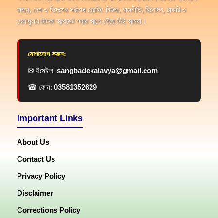
রাজ্য, দেশ ও বিদেশের সর্বশেষ ব্রেকিং নিউজ, রাজনীতি, বিনোদন, চাকরি ও
খেলাধুলার টাটকা আপডেট সবার আগে পৌঁছে দিই আমরা।
যোগাযোগ করুন:
✉ ইমেইল:
sangbadekalavya@gmail.com
☎ ফোন:
03581352629
Important Links
About Us
Contact Us
Privacy Policy
Disclaimer
Corrections Policy