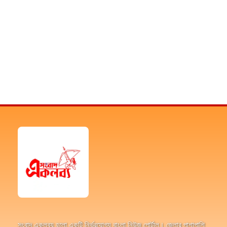
সংবাদ একলব্য হলো একটি নির্ভরযোগ্য বাংলা নিউজ পোর্টাল। জেলার পাশাপাশি