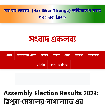
'হর ঘর তেরঙ্গা' (Har Ghar Tiranga) অভিযানের সমস্ত
খবর এক ক্লিকে
সংবাদ একলব্য
হোম
আজকের খবর
জেলা
রাজ্য
দেশ
বিদেশ
বিনোদন
চাকরি
সরকারি প্রকল্প
Assembly Election Results 2023:
ত্রিপুরা-মেঘালয়-নাগাল্যান্ড এর