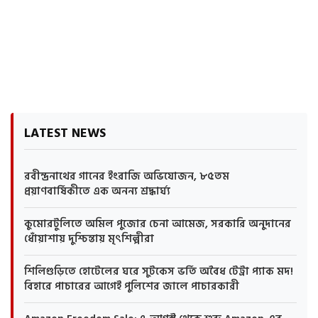
LATEST NEWS
রবীন্দ্রনাথের গানের ইংরাজি অভিযোজন, ৮৫তম
প্রয়াণবার্ষিকীতে এক অনন্য শ্রদ্ধার্ঘ্য
কুমোরটুলিতে অমিল পুজোর চেনা আমেজ, সরকারি অনুদানের
ধোঁয়াশায় দুশ্চিন্তায় মৃৎশিল্পীরা
শিলিগুড়িতে হোটেলের ঘরে সুটকেস ভর্তি অবৈধ টেট্রা প্যাক মদ!
বিহারে পাচারের আগেই পুলিশের জালে পাচারকারী