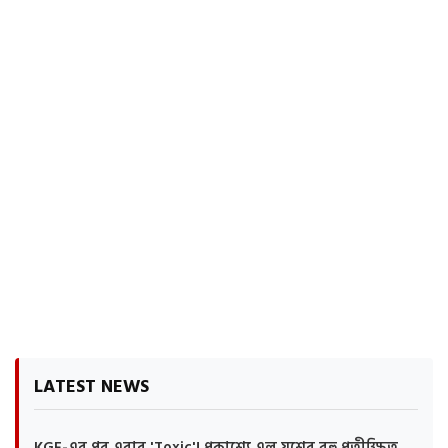
LATEST NEWS
KGF-এর পর এবার 'Toxic'! প্রকাশ্যে এল যশের বহু প্রতীক্ষিত