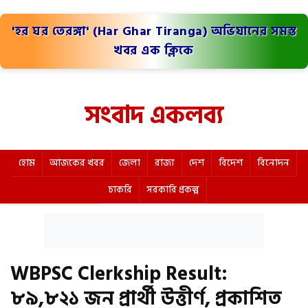
'হর ঘর তেরঙ্গা' (Har Ghar Tiranga) অভিযানের সমস্ত
খবর এক ক্লিকে
সংবাদ একলব্য
হোম
আজকের খবর
জেলা
রাজ্য
দেশ
বিদেশ
বিনোদন
চাকরি
সরকারি প্রকল্প
WBPSC Clerkship Result:
৮৯,৮২১ জন প্রার্থী উত্তীর্ণ, প্রকাশিত