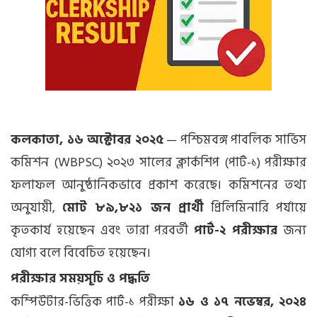
কলকাতা, ১৬ অক্টোবর ২০২৫
— পশ্চিমবঙ্গ পাবলিক সার্ভিস
কমিশন (WBPSC) ২০২৩ সালের ক্লার্কশিপ (পার্ট-১) পরীক্ষার
ফলাফল আনুষ্ঠানিকভাবে প্রকাশ করেছে। কমিশনের তথ্য
অনুযায়ী,
মোট ৮৯,৮২১ জন প্রার্থী
প্রিলিমিনারি পর্যায়ে
কৃতকার্য হয়েছেন এবং তারা পরবর্তী
পার্ট-২ পরীক্ষার
জন্য
যোগ্য বলে বিবেচিত হয়েছেন।
পরীক্ষার সময়সূচি ও পদ্ধতি
কম্পিউটার-ভিত্তিক পার্ট-১ পরীক্ষা
১৬ ও ১৭ নভেম্বর, ২০২৪