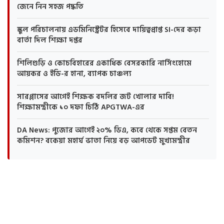
জেনে নিন সহজ পদ্ধতি
স্কুল পরিচালনায় এডমিনিস্ট্রেটর হিসেবে দায়িত্বপ্রাপ্ত SI-দের কড়া
বার্তা দিল শিক্ষা দপ্তর
শিলিগুড়ি ও কোচবিহারের একাধিক বেসরকারি নার্সিংহোমে
আয়কর ও ইডি-র হানা, ব্যাপক চাঞ্চল্য
সারপ্লাসের আগেই শিক্ষক বদলির জট খোলার দাবি!
শিক্ষামন্ত্রীকে ১০ দফা চিঠি APGTWA-এর
DA News: পুজোর আগেই ২০% ডিএ, কবে থেকে সপ্তম বেতন
কমিশন? বকেয়া মহার্ঘ ভাতা নিয়ে বড় আপডেট মুখ্যমন্ত্রীর