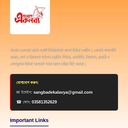
সংবাদ একলব্য হলো একটি নির্ভরযোগ্য বাংলা নিউজ পোর্টাল। জেলার পাশাপাশি
রাজ্য, দেশ ও বিদেশের সর্বশেষ ব্রেকিং নিউজ, রাজনীতি, বিনোদন, চাকরি ও
খেলাধুলার টাটকা আপডেট সবার আগে পৌঁছে দিই আমরা।
যোগাযোগ করুন:
✉ ইমেইল:
sangbadekalavya@gmail.com
☎ ফোন:
03581352629
Important Links