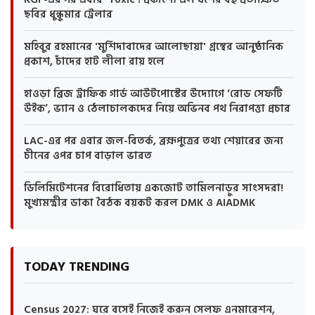
ছবির ধুন্ধুমার ট্রেলার
মহিবুর রহমানের 'মুর্শিদাবাদের আলোছায়া' গ্রন্থের আনুষ্ঠানিক
প্রকাশ, চাঁদের হাট লীলা রায় হলে
হাওড়া ব্রিজ ট্রাফিক গার্ড আউটপোস্টের উদ্যোগে ‘রোড সেফটি
উইক’, ভ্যান ও ঠেলাচালকদের নিয়ে অভিনব পথ নিরাপত্তা প্রচার
LAC-এর পর এবার জল-বিতর্ক, ব্রহ্মপুত্রের তথ্য শেয়ারের জন্য
চীনের ওপর চাপ বাড়াল ভারত
ডিলিমিটেশনের বিরোধিতায় একজোট তামিলনাড়ুর সাংসদরা!
মুখ্যমন্ত্রীর ডাকা বৈঠক বয়কট করল DMK ও AIADMK
TODAY TRENDING
Census 2027: ঘরে বসেই নিজেই করুন সেলফ এনমারেশন,