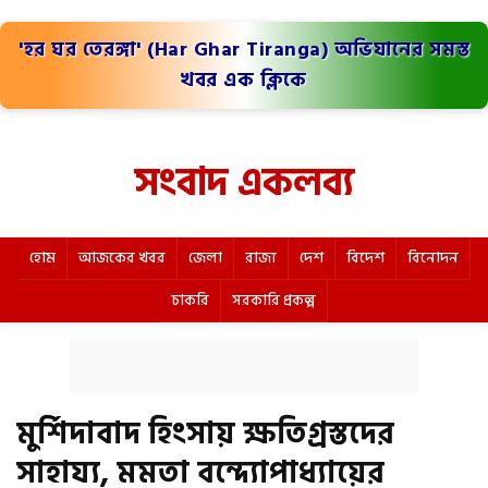
'হর ঘর তেরঙ্গা' (Har Ghar Tiranga) অভিযানের সমস্ত
খবর এক ক্লিকে
সংবাদ একলব্য
হোম
আজকের খবর
জেলা
রাজ্য
দেশ
বিদেশ
বিনোদন
চাকরি
সরকারি প্রকল্প
মুর্শিদাবাদ হিংসায় ক্ষতিগ্রস্তদের
সাহায্য, মমতা বন্দ্যোপাধ্যায়ের