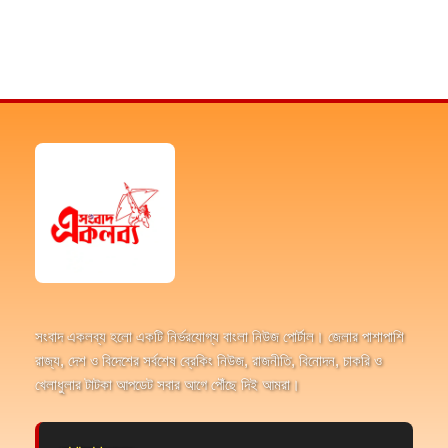
সংবাদ একলব্য হলো একটি নির্ভরযোগ্য বাংলা নিউজ পোর্টাল। জেলার পাশাপাশি
রাজ্য, দেশ ও বিদেশের সর্বশেষ ব্রেকিং নিউজ, রাজনীতি, বিনোদন, চাকরি ও
খেলাধুলার টাটকা আপডেট সবার আগে পৌঁছে দিই আমরা।