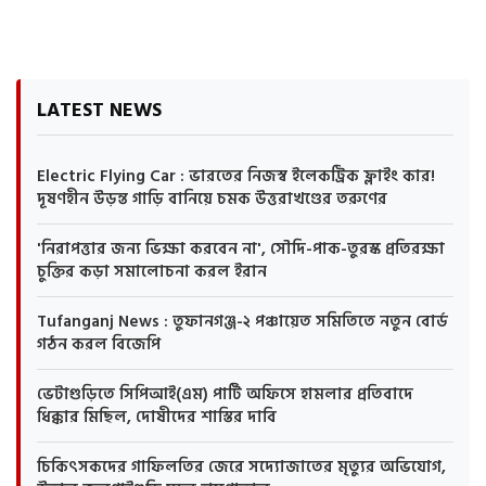
LATEST NEWS
Electric Flying Car : ভারতের নিজস্ব ইলেকট্রিক ফ্লাইং কার!
দূষণহীন উড়ন্ত গাড়ি বানিয়ে চমক উত্তরাখণ্ডের তরুণের
'নিরাপত্তার জন্য ভিক্ষা করবেন না', সৌদি-পাক-তুরস্ক প্রতিরক্ষা
চুক্তির কড়া সমালোচনা করল ইরান
Tufanganj News : তুফানগঞ্জ-২ পঞ্চায়েত সমিতিতে নতুন বোর্ড
গঠন করল বিজেপি
ভেটাগুড়িতে সিপিআই(এম) পার্টি অফিসে হামলার প্রতিবাদে
ধিক্কার মিছিল, দোষীদের শাস্তির দাবি
চিকিৎসকদের গাফিলতির জেরে সদ্যোজাতের মৃত্যুর অভিযোগ,