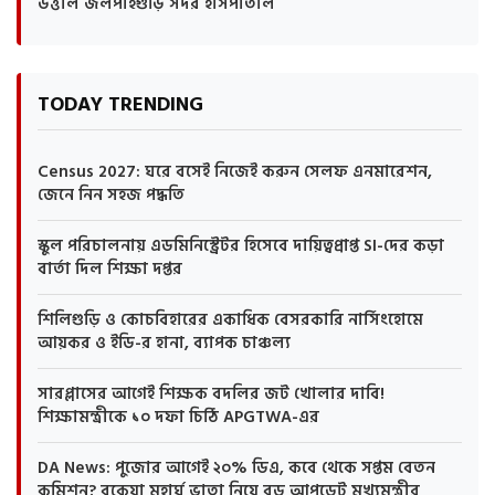
উত্তাল জলপাইগুড়ি সদর হাসপাতাল
TODAY TRENDING
Census 2027: ঘরে বসেই নিজেই করুন সেলফ এনমারেশন,
জেনে নিন সহজ পদ্ধতি
স্কুল পরিচালনায় এডমিনিস্ট্রেটর হিসেবে দায়িত্বপ্রাপ্ত SI-দের কড়া
বার্তা দিল শিক্ষা দপ্তর
শিলিগুড়ি ও কোচবিহারের একাধিক বেসরকারি নার্সিংহোমে
আয়কর ও ইডি-র হানা, ব্যাপক চাঞ্চল্য
সারপ্লাসের আগেই শিক্ষক বদলির জট খোলার দাবি!
শিক্ষামন্ত্রীকে ১০ দফা চিঠি APGTWA-এর
DA News: পুজোর আগেই ২০% ডিএ, কবে থেকে সপ্তম বেতন
কমিশন? বকেয়া মহার্ঘ ভাতা নিয়ে বড় আপডেট মুখ্যমন্ত্রীর