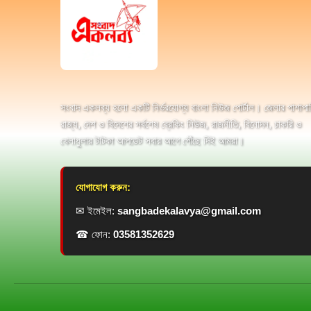
সংবাদ একলব্য হলো একটি নির্ভরযোগ্য বাংলা নিউজ পোর্টাল। জেলার পাশাপা
রাজ্য, দেশ ও বিদেশের সর্বশেষ ব্রেকিং নিউজ, রাজনীতি, বিনোদন, চাকরি ও
খেলাধুলার টাটকা আপডেট সবার আগে পৌঁছে দিই আমরা।
যোগাযোগ করুন:
✉ ইমেইল:
sangbadekalavya@gmail.com
☎ ফোন:
03581352629