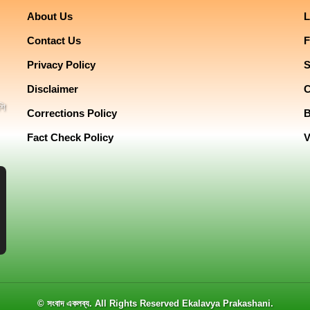
About Us
L
Contact Us
F
Privacy Policy
Disclaimer
শি
Corrections Policy
Fact Check Policy
V
© সংবাদ একলব্য. All Rights Reserved
Ekalavya Prakashani
.