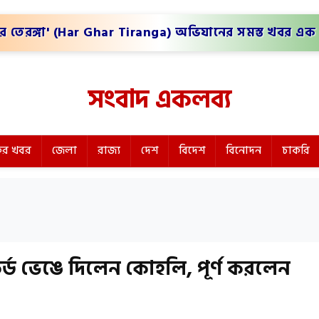
র তেরঙ্গা' (Har Ghar Tiranga) অভিযানের সমস্ত খবর এক 
সংবাদ একলব্য
র খবর
জেলা
রাজ্য
দেশ
বিদেশ
বিনোদন
চাকরি
র্ড ভেঙে দিলেন কোহলি, পূর্ণ করলেন