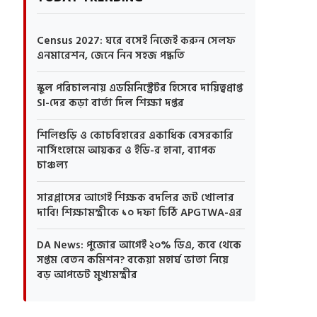
Census 2027: ঘরে বসেই নিজেই করুন সেলফ
এনমারেশন, জেনে নিন সহজ পদ্ধতি
স্কুল পরিচালনায় এডমিনিস্ট্রেটর হিসেবে দায়িত্বপ্রাপ্ত
SI-দের কড়া বার্তা দিল শিক্ষা দপ্তর
শিলিগুড়ি ও কোচবিহারের একাধিক বেসরকারি
নার্সিংহোমে আয়কর ও ইডি-র হানা, ব্যাপক
চাঞ্চল্য
সারপ্লাসের আগেই শিক্ষক বদলির জট খোলার
দাবি! শিক্ষামন্ত্রীকে ১০ দফা চিঠি APGTWA-এর
DA News: পুজোর আগেই ২০% ডিএ, কবে থেকে
সপ্তম বেতন কমিশন? বকেয়া মহার্ঘ ভাতা নিয়ে
বড় আপডেট মুখ্যমন্ত্রীর