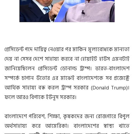
প্রেসিডেন্ট পদে দায়িত্ব নেওয়ার পর মার্কিন মূল্যবোধকে মান্যতা
দেয় না সেসব দেশে সাহায্য করবে না হোয়াইট হাউস এমনটাই
জানিয়েছিলেন প্রেসিডেন্ট ডোনাল্ড ট্রাম্প। ভারত-বাংলাদেশ
সম্পর্কে চাপান উতোর এর মাঝেই বাংলাদেশকে সব প্রজেক্টে
আর্থিক সাহায্য বন্ধ করল ট্রাম্প সরকার (Donald Trump)।
ফলে আরও বিপাকে ইউনূস সরকার।
বাংলাদেশে পরিবেশ, শিক্ষা, কৃষকদের জন্য রোজগারে বিপুল
অর্থসাহায্য করে আমেরিকা। বাংলাদেশের স্বাস্থ্য খাতে