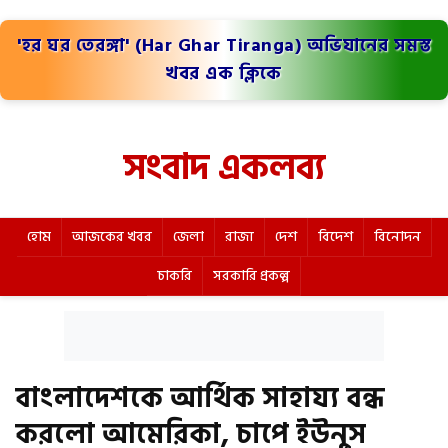
'হর ঘর তেরঙ্গা' (Har Ghar Tiranga) অভিযানের সমস্ত
খবর এক ক্লিকে
সংবাদ একলব্য
হোম
আজকের খবর
জেলা
রাজ্য
দেশ
বিদেশ
বিনোদন
চাকরি
সরকারি প্রকল্প
বাংলাদেশকে আর্থিক সাহায্য বন্ধ
করলো আমেরিকা, চাপে ইউনুস