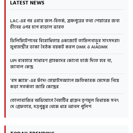
LATEST NEWS
LAC-এর পর এবার জল-বিতর্ক, ব্রহ্মপুত্রের তথ্য শেয়ারের জন্য
চীনের ওপর চাপ বাড়াল ভারত
ডিলিমিটেশনের বিরোধিতায় একজোট তামিলনাড়ুর সাংসদরা!
মুখ্যমন্ত্রীর ডাকা বৈঠক বয়কট করল DMK ও AIADMK
UPI ব্যবহারে সাধারণ গ্রাহকদের কোনো চার্জ দিতে হবে না,
জানাল কেন্দ্র
'বস স্ক্যাম'-এর ফাঁদ! হোয়াটসঅ্যাপে ক্ষতিকারক মেসেজ নিয়ে
কড়া সতর্কতা জারি কেন্দ্রের
তোলাবাজির অভিযোগে নৈহাটির প্রাক্তন তৃণমূল বিধায়ক সনৎ
দে গ্রেফতার, দত্তপুকুর থেকে ধরে আনল পুলিশ