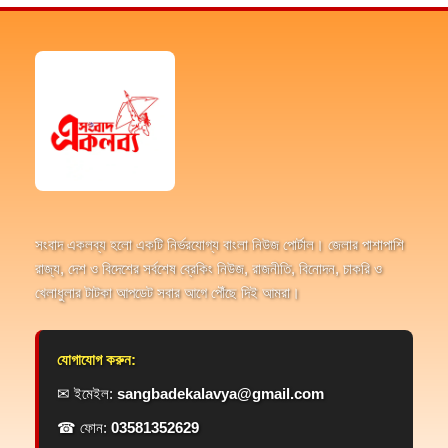
সংবাদ একলব্য হলো একটি নির্ভরযোগ্য বাংলা নিউজ পোর্টাল। জেলার পাশাপাশি
রাজ্য, দেশ ও বিদেশের সর্বশেষ ব্রেকিং নিউজ, রাজনীতি, বিনোদন, চাকরি ও
খেলাধুলার টাটকা আপডেট সবার আগে পৌঁছে দিই আমরা।
যোগাযোগ করুন:
✉ ইমেইল:
sangbadekalavya@gmail.com
☎ ফোন:
03581352629