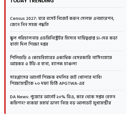
TODAY TRENDING
Census 2027: ঘরে বসেই নিজেই করুন সেলফ এনমারেশন,
জেনে নিন সহজ পদ্ধতি
স্কুল পরিচালনায় এডমিনিস্ট্রেটর হিসেবে দায়িত্বপ্রাপ্ত SI-দের কড়া
বার্তা দিল শিক্ষা দপ্তর
শিলিগুড়ি ও কোচবিহারের একাধিক বেসরকারি নার্সিংহোমে
আয়কর ও ইডি-র হানা, ব্যাপক চাঞ্চল্য
সারপ্লাসের আগেই শিক্ষক বদলির জট খোলার দাবি!
শিক্ষামন্ত্রীকে ১০ দফা চিঠি APGTWA-এর
DA News: পুজোর আগেই ২০% ডিএ, কবে থেকে সপ্তম বেতন
কমিশন? বকেয়া মহার্ঘ ভাতা নিয়ে বড় আপডেট মুখ্যমন্ত্রীর