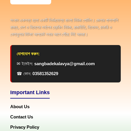
সংবাদ একলব্য হলো একটি নির্ভরযোগ্য বাংলা নিউজ পোর্টাল। জেলার পাশাপাশি
রাজ্য, দেশ ও বিদেশের সর্বশেষ ব্রেকিং নিউজ, রাজনীতি, বিনোদন, চাকরি ও
খেলাধুলার টাটকা আপডেট সবার আগে পৌঁছে দিই আমরা।
যোগাযোগ করুন:
✉ ইমেইল:
sangbadekalavya@gmail.com
☎ ফোন:
03581352629
Important Links
About Us
Contact Us
Privacy Policy