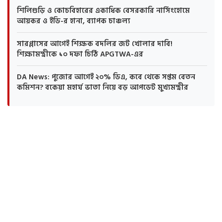
শিলিগুড়ি ও কোচবিহারের একাধিক বেসরকারি নার্সিংহোমে
আয়কর ও ইডি-র হানা, ব্যাপক চাঞ্চল্য
সারপ্লাসের আগেই শিক্ষক বদলির জট খোলার দাবি!
শিক্ষামন্ত্রীকে ১০ দফা চিঠি APGTWA-এর
DA News: পুজোর আগেই ২০% ডিএ, কবে থেকে সপ্তম বেতন
কমিশন? বকেয়া মহার্ঘ ভাতা নিয়ে বড় আপডেট মুখ্যমন্ত্রীর