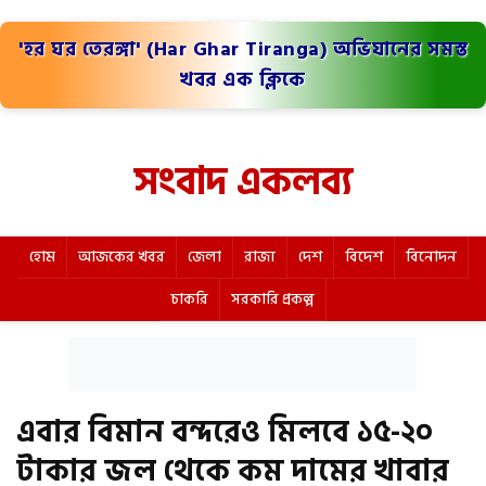
'হর ঘর তেরঙ্গা' (Har Ghar Tiranga) অভিযানের সমস্ত
খবর এক ক্লিকে
সংবাদ একলব্য
হোম
আজকের খবর
জেলা
রাজ্য
দেশ
বিদেশ
বিনোদন
চাকরি
সরকারি প্রকল্প
এবার বিমান বন্দরেও মিলবে ১৫-২০
টাকার জল থেকে কম দামের খাবার