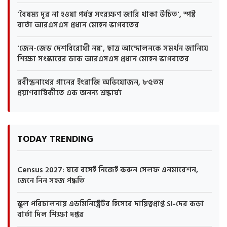
'বৈষম্য দূর না হওয়া পর্যন্ত সংরক্ষণ জারি থাকা উচিত', স্পষ্ট
বার্তা আরএসএস প্রধান মোহন ভাগবতের
'জেন-জেড দেশবিরোধী নয়', ছাত্র আন্দোলনকে সমর্থন জানিয়ে
শিক্ষা সংস্কারের ডাক আরএসএস প্রধান মোহন ভাগবতের
রবীন্দ্রনাথের গানের ইংরাজি অভিযোজন, ৮৫তম
প্রয়াণবার্ষিকীতে এক অনন্য শ্রদ্ধার্ঘ্য
TODAY TRENDING
Census 2027: ঘরে বসেই নিজেই করুন সেলফ এনমারেশন,
জেনে নিন সহজ পদ্ধতি
স্কুল পরিচালনায় এডমিনিস্ট্রেটর হিসেবে দায়িত্বপ্রাপ্ত SI-দের কড়া
বার্তা দিল শিক্ষা দপ্তর