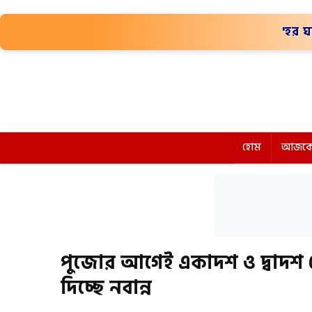
'হর ঘ
হোম
আজকে
পুজোর আগেই একাদশ ও দ্বাদশ শ্
দিচ্ছে নবান্ন