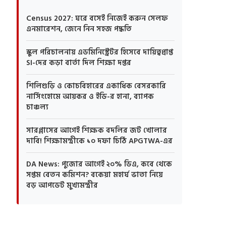
Census 2027: ঘরে বসেই নিজেই করুন সেলফ
এনমারেশন, জেনে নিন সহজ পদ্ধতি
স্কুল পরিচালনায় এডমিনিস্ট্রেটর হিসেবে দায়িত্বপ্রাপ্ত
SI-দের কড়া বার্তা দিল শিক্ষা দপ্তর
শিলিগুড়ি ও কোচবিহারের একাধিক বেসরকারি
নার্সিংহোমে আয়কর ও ইডি-র হানা, ব্যাপক
চাঞ্চল্য
সারপ্লাসের আগেই শিক্ষক বদলির জট খোলার
দাবি! শিক্ষামন্ত্রীকে ১০ দফা চিঠি APGTWA-এর
DA News: পুজোর আগেই ২০% ডিএ, কবে থেকে
সপ্তম বেতন কমিশন? বকেয়া মহার্ঘ ভাতা নিয়ে
বড় আপডেট মুখ্যমন্ত্রীর