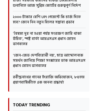
রাজ্য সরকারি কর্মীদের বকেয়া DAমামলার
শুনানিতে আজ সুপ্রিম কোর্টের গুরুত্বপূর্ণ নির্দেশ
২০০০ টাকার বেশি UPI পেমেন্টে কি চার্জ দিতে
হবে? জেনে নিন নতুন বিলের সম্ভাব্য প্রভাব
'বৈষম্য দূর না হওয়া পর্যন্ত সংরক্ষণ জারি থাকা
উচিত', স্পষ্ট বার্তা আরএসএস প্রধান মোহন
ভাগবতের
'জেন-জেড দেশবিরোধী নয়', ছাত্র আন্দোলনকে
সমর্থন জানিয়ে শিক্ষা সংস্কারের ডাক আরএসএস
প্রধান মোহন ভাগবতের
রবীন্দ্রনাথের গানের ইংরাজি অভিযোজন, ৮৫তম
প্রয়াণবার্ষিকীতে এক অনন্য শ্রদ্ধার্ঘ্য
TODAY TRENDING