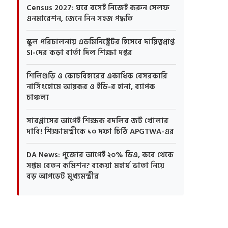
Census 2027: ঘরে বসেই নিজেই করুন সেলফ
এনমারেশন, জেনে নিন সহজ পদ্ধতি
স্কুল পরিচালনায় এডমিনিস্ট্রেটর হিসেবে দায়িত্বপ্রাপ্ত
SI-দের কড়া বার্তা দিল শিক্ষা দপ্তর
শিলিগুড়ি ও কোচবিহারের একাধিক বেসরকারি
নার্সিংহোমে আয়কর ও ইডি-র হানা, ব্যাপক
চাঞ্চল্য
সারপ্লাসের আগেই শিক্ষক বদলির জট খোলার
দাবি! শিক্ষামন্ত্রীকে ১০ দফা চিঠি APGTWA-এর
DA News: পুজোর আগেই ২০% ডিএ, কবে থেকে
সপ্তম বেতন কমিশন? বকেয়া মহার্ঘ ভাতা নিয়ে
বড় আপডেট মুখ্যমন্ত্রীর