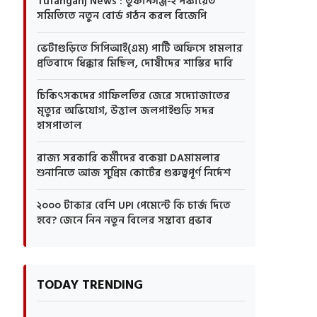
Tufanganj News : তুফানগঞ্জ-২ পঞ্চায়েত
সমিতিতে নতুন বোর্ড গঠন করল বিজেপি
ভেটাগুড়িতে সিপিআই(এম) পার্টি অফিসে হামলার
প্রতিবাদে ধিক্কার মিছিল, দোষীদের শাস্তির দাবি
চিকিৎসকদের গাফিলতির জেরে সদ্যোজাতের
মৃত্যুর অভিযোগ, উত্তাল জলপাইগুড়ি সদর
হাসপাতাল
রাজ্য সরকারি কর্মীদের বকেয়া DAমামলার
শুনানিতে আজ সুপ্রিম কোর্টের গুরুত্বপূর্ণ নির্দেশ
২০০০ টাকার বেশি UPI পেমেন্টে কি চার্জ দিতে
হবে? জেনে নিন নতুন বিলের সম্ভাব্য প্রভাব
TODAY TRENDING