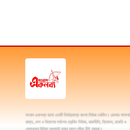
সংবাদ একলব্য হলো একটি নির্ভরযোগ্য বাংলা নিউজ পোর্টাল। জেলার পাশাপা
রাজ্য, দেশ ও বিদেশের সর্বশেষ ব্রেকিং নিউজ, রাজনীতি, বিনোদন, চাকরি ও
খেলাধুলার টাটকা আপডেট সবার আগে পৌঁছে দিই আমরা।