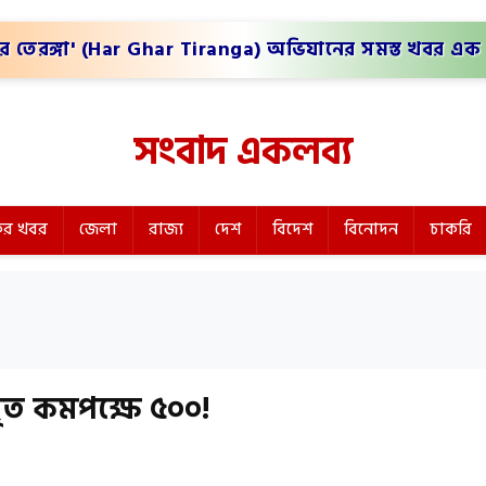
র তেরঙ্গা' (Har Ghar Tiranga) অভিযানের সমস্ত খবর এক 
সংবাদ একলব্য
র খবর
জেলা
রাজ্য
দেশ
বিদেশ
বিনোদন
চাকরি
ৃত কমপক্ষে ৫০০!