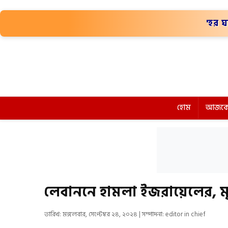
'হর ঘ
হোম
আজকে
লেবাননে হামলা ইজরায়েলের, ম
তারিখ: মঙ্গলবার, সেপ্টেম্বর ২৪, ২০২৪ | সম্পাদনা: editor in chief