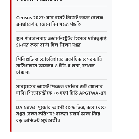
Census 2027: ঘরে বসেই নিজেই করুন সেলফ
এনমারেশন, জেনে নিন সহজ পদ্ধতি
স্কুল পরিচালনায় এডমিনিস্ট্রেটর হিসেবে দায়িত্বপ্রাপ্ত
SI-দের কড়া বার্তা দিল শিক্ষা দপ্তর
শিলিগুড়ি ও কোচবিহারের একাধিক বেসরকারি
নার্সিংহোমে আয়কর ও ইডি-র হানা, ব্যাপক
চাঞ্চল্য
সারপ্লাসের আগেই শিক্ষক বদলির জট খোলার
দাবি! শিক্ষামন্ত্রীকে ১০ দফা চিঠি APGTWA-এর
DA News: পুজোর আগেই ২০% ডিএ, কবে থেকে
সপ্তম বেতন কমিশন? বকেয়া মহার্ঘ ভাতা নিয়ে
বড় আপডেট মুখ্যমন্ত্রীর