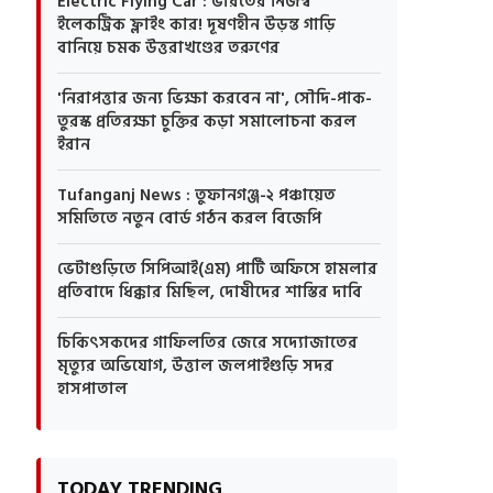
Electric Flying Car : ভারতের নিজস্ব
ইলেকট্রিক ফ্লাইং কার! দূষণহীন উড়ন্ত গাড়ি
বানিয়ে চমক উত্তরাখণ্ডের তরুণের
'নিরাপত্তার জন্য ভিক্ষা করবেন না', সৌদি-পাক-
তুরস্ক প্রতিরক্ষা চুক্তির কড়া সমালোচনা করল
ইরান
Tufanganj News : তুফানগঞ্জ-২ পঞ্চায়েত
সমিতিতে নতুন বোর্ড গঠন করল বিজেপি
ভেটাগুড়িতে সিপিআই(এম) পার্টি অফিসে হামলার
প্রতিবাদে ধিক্কার মিছিল, দোষীদের শাস্তির দাবি
চিকিৎসকদের গাফিলতির জেরে সদ্যোজাতের
মৃত্যুর অভিযোগ, উত্তাল জলপাইগুড়ি সদর
হাসপাতাল
TODAY TRENDING