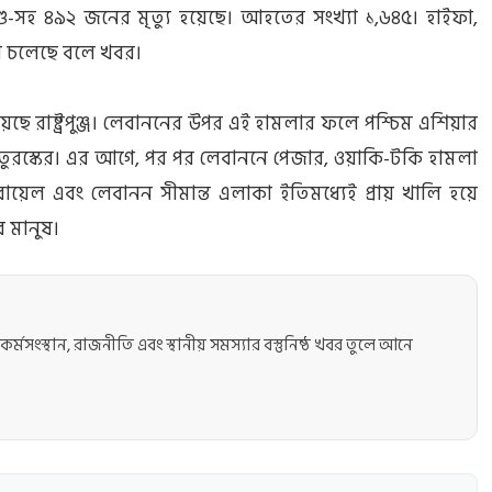
শিশু-সহ ৪৯২ জনের মৃত্যু হয়েছে। আহতের সংখ্যা ১,৬৪৫। হাইফা,
া চলেছে বলে খবর।
েছে রাষ্ট্রপুঞ্জ। লেবাননের উপর এই হামলার ফলে পশ্চিম এশিয়ার
 তুরস্কের। এর আগে, পর পর লেবাননে পেজার, ওয়াকি-টকি হামলা
েল এবং লেবানন সীমান্ত এলাকা ইতিমধ্যেই প্রায় খালি হয়ে
র মানুষ।
কর্মসংস্থান, রাজনীতি এবং স্থানীয় সমস্যার বস্তুনিষ্ঠ খবর তুলে আনে