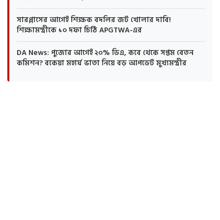
সারপ্লাসের আগেই শিক্ষক বদলির জট খোলার দাবি!
শিক্ষামন্ত্রীকে ১০ দফা চিঠি APGTWA-এর
DA News: পুজোর আগেই ২০% ডিএ, কবে থেকে সপ্তম বেতন
কমিশন? বকেয়া মহার্ঘ ভাতা নিয়ে বড় আপডেট মুখ্যমন্ত্রীর