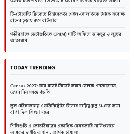
ক্ষোভ প্রকাশ বাংলাদেশের, মাগুরায় শাকিবের বাড়িতে হামলা
টি-টোয়েন্টি ক্রিকেটে বিশ্বরেকর্ড! গেইল-পোলার্ডকে টপকে সর্বোচ্চ
রানের চূড়ায় জস বাটলার
গভীররাতে ভেটাগুড়িতে CPI(M) পার্টি অফিসে ভাঙচুর ও লুটের
অভিযোগ
TODAY TRENDING
Census 2027: ঘরে বসেই নিজেই করুন সেলফ এনমারেশন,
জেনে নিন সহজ পদ্ধতি
স্কুল পরিচালনায় এডমিনিস্ট্রেটর হিসেবে দায়িত্বপ্রাপ্ত SI-দের কড়া
বার্তা দিল শিক্ষা দপ্তর
শিলিগুড়ি ও কোচবিহারের একাধিক বেসরকারি নার্সিংহোমে
আয়কর ও ইডি-র হানা, ব্যাপক চাঞ্চল্য