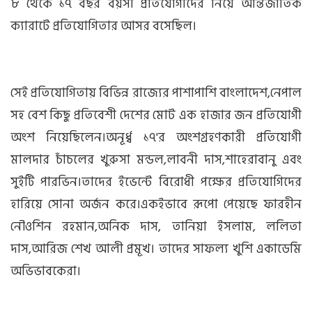
৮ থেকে ১৭ বছর বয়সী প্রতিযোগীদের নিয়ে আন্তর্জাতিক
ক্যারাটে প্রতিযোগিতার আসর বসেছিল।
সেই প্রতিযোগিতায় বিভিন্ন রাজ্যের পাশাপাশি বাংলাদেশ,নেপাল
সহ বেশ কিছু প্রতিবেশী দেশের মোট এক হাজার জন প্রতিযোগী
অংশ নিয়েছিলেন।অনূর্ধ্ব ১৭'র অংশগ্রহণকারী প্রতিযোগী
মালদার চাঁচলের খুরুসা মন্ডল,লাবনী দাস,শাহেরাবানু এবং
সুইটি পারভিন।তাদের ইভেন্টে বিরোধী পক্ষের প্রতিযোগিদের
হারিয়ে সোনা অর্জন করে।একইভাবে রূপো পেয়েছে ফারহীন
নৌওশিন রহমান,অনিক দাস, তানিয়া ইসলাম, ললিতা
দাস,আরিজ শেখ আলী প্রমূখ। তাদের সাফল্য খুশি একাডেমি
অভিভাবকেরা।