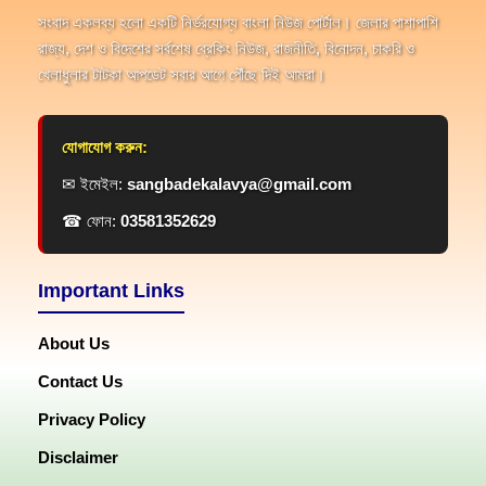
সংবাদ একলব্য হলো একটি নির্ভরযোগ্য বাংলা নিউজ পোর্টাল। জেলার পাশাপাশি
রাজ্য, দেশ ও বিদেশের সর্বশেষ ব্রেকিং নিউজ, রাজনীতি, বিনোদন, চাকরি ও
খেলাধুলার টাটকা আপডেট সবার আগে পৌঁছে দিই আমরা।
যোগাযোগ করুন:
✉ ইমেইল:
sangbadekalavya@gmail.com
☎ ফোন:
03581352629
Important Links
About Us
Contact Us
Privacy Policy
Disclaimer