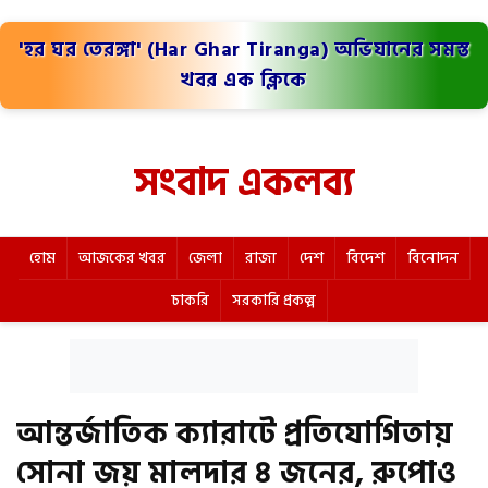
'হর ঘর তেরঙ্গা' (Har Ghar Tiranga) অভিযানের সমস্ত
খবর এক ক্লিকে
সংবাদ একলব্য
হোম
আজকের খবর
জেলা
রাজ্য
দেশ
বিদেশ
বিনোদন
চাকরি
সরকারি প্রকল্প
আন্তর্জাতিক ক্যারাটে প্রতিযোগিতায়
সোনা জয় মালদার ৪ জনের, রুপোও