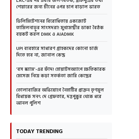
LAC-এর পর এবার জল-বিতর্ক, ব্রহ্মপুত্রের তথ্য
শেয়ারের জন্য চীনের ওপর চাপ বাড়াল ভারত
ডিলিমিটেশনের বিরোধিতায় একজোট
তামিলনাড়ুর সাংসদরা! মুখ্যমন্ত্রীর ডাকা বৈঠক
বয়কট করল DMK ও AIADMK
UPI ব্যবহারে সাধারণ গ্রাহকদের কোনো চার্জ
দিতে হবে না, জানাল কেন্দ্র
'বস স্ক্যাম'-এর ফাঁদ! হোয়াটসঅ্যাপে ক্ষতিকারক
মেসেজ নিয়ে কড়া সতর্কতা জারি কেন্দ্রের
তোলাবাজির অভিযোগে নৈহাটির প্রাক্তন তৃণমূল
বিধায়ক সনৎ দে গ্রেফতার, দত্তপুকুর থেকে ধরে
আনল পুলিশ
TODAY TRENDING