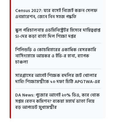
Census 2027: ঘরে বসেই নিজেই করুন সেলফ
এনমারেশন, জেনে নিন সহজ পদ্ধতি
স্কুল পরিচালনায় এডমিনিস্ট্রেটর হিসেবে দায়িত্বপ্রাপ্ত
SI-দের কড়া বার্তা দিল শিক্ষা দপ্তর
শিলিগুড়ি ও কোচবিহারের একাধিক বেসরকারি
নার্সিংহোমে আয়কর ও ইডি-র হানা, ব্যাপক
চাঞ্চল্য
সারপ্লাসের আগেই শিক্ষক বদলির জট খোলার
দাবি! শিক্ষামন্ত্রীকে ১০ দফা চিঠি APGTWA-এর
DA News: পুজোর আগেই ২০% ডিএ, কবে থেকে
সপ্তম বেতন কমিশন? বকেয়া মহার্ঘ ভাতা নিয়ে
বড় আপডেট মুখ্যমন্ত্রীর