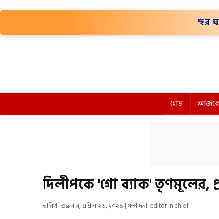
'হর ঘ
হোম
আজকে
দিলীপকে 'গো ব্যাক' তৃণমূলের, প্র
তারিখ: শুক্রবার, এপ্রিল ২৬, ২০২৪ | সম্পাদনা: editor in chief