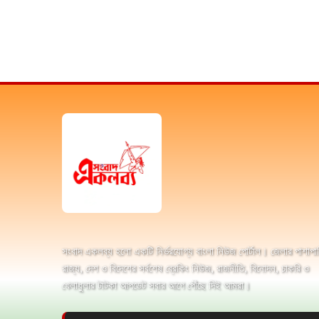
সংবাদ একলব্য হলো একটি নির্ভরযোগ্য বাংলা নিউজ পোর্টাল। জেলার পাশাপা
রাজ্য, দেশ ও বিদেশের সর্বশেষ ব্রেকিং নিউজ, রাজনীতি, বিনোদন, চাকরি ও
খেলাধুলার টাটকা আপডেট সবার আগে পৌঁছে দিই আমরা।