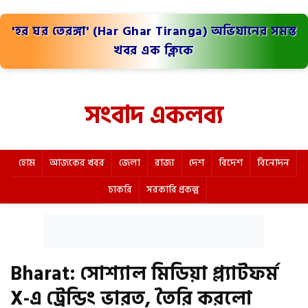
'হর ঘর তেরঙ্গা' (Har Ghar Tiranga) অভিযানের সমস্ত
খবর এক ক্লিকে
সংবাদ একলব্য
হোম
আজকের খবর
জেলা
রাজ্য
দেশ
বিদেশ
বিনোদন
চাকরি
সরকারি প্রকল্প
Bharat: সোশ্যাল মিডিয়া প্ল্যাটফর্ম
X-এ ট্রেন্ডিং ভারত, তৈরি করলো