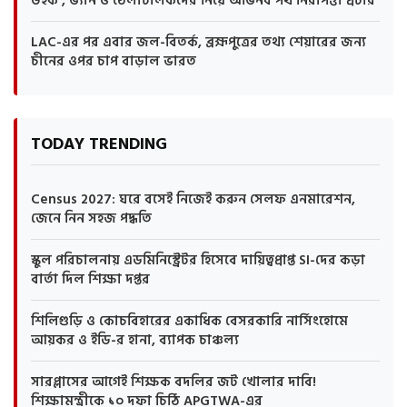
উইক’, ভ্যান ও ঠেলাচালকদের নিয়ে অভিনব পথ নিরাপত্তা প্রচার
LAC-এর পর এবার জল-বিতর্ক, ব্রহ্মপুত্রের তথ্য শেয়ারের জন্য
চীনের ওপর চাপ বাড়াল ভারত
TODAY TRENDING
Census 2027: ঘরে বসেই নিজেই করুন সেলফ এনমারেশন,
জেনে নিন সহজ পদ্ধতি
স্কুল পরিচালনায় এডমিনিস্ট্রেটর হিসেবে দায়িত্বপ্রাপ্ত SI-দের কড়া
বার্তা দিল শিক্ষা দপ্তর
শিলিগুড়ি ও কোচবিহারের একাধিক বেসরকারি নার্সিংহোমে
আয়কর ও ইডি-র হানা, ব্যাপক চাঞ্চল্য
সারপ্লাসের আগেই শিক্ষক বদলির জট খোলার দাবি!
শিক্ষামন্ত্রীকে ১০ দফা চিঠি APGTWA-এর