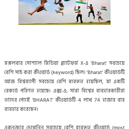
মঙ্গলবার সোশ্যাল মিডিয়া প্ল্যাটফর্ম X-এ 'Bharat' সবচেয়ে
বেশি সার্চ করা কীওয়ার্ড (keyword) ছিল। 'Bharat' কীওয়ার্ডটি
আজ বিশ্বব্যাপী সবচেয়ে বেশি ব্যবহৃত হয়েছিল, যা একটি
রেকর্ডে পরিণত হয়েছে। এক্স-এ, সারা বিশ্বের ব্যবহারকারীরা
তাদের পোস্টে 'BHARAT' কীওয়ার্ডটি 4 লাখ 74 হাজার বার
ব্যবহার করেছেন।
একনজরে দেখেনিন সবচেয়ে বেশি ব্যবহৃত কীওয়ার্ড (most