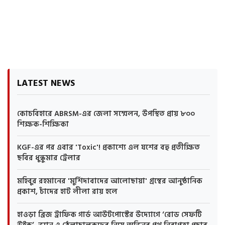
LATEST NEWS
কোচবিহারে ABRSM-এর জেলা সম্মেলন, উপস্থিত প্রায় ৮০০
শিক্ষক-শিক্ষিকা
KGF-এর পর এবার 'Toxic'! প্রকাশ্যে এল যশের বহু প্রতীক্ষিত
ছবির ধুন্ধুমার ট্রেলার
মহিবুর রহমানের 'মুর্শিদাবাদের আলোছায়া' গ্রন্থের আনুষ্ঠানিক
প্রকাশ, চাঁদের হাট লীলা রায় হলে
হাওড়া ব্রিজ ট্রাফিক গার্ড আউটপোস্টের উদ্যোগে ‘রোড সেফটি