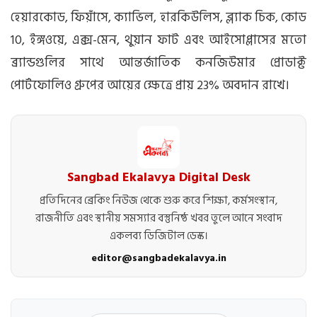
হেয়ারকোড, ফিয়াঁসে, ক্যাভিল, হারকিউলিস, ব্ল্যাক চিক, কোড
10, ইঙ্গওয়ে, এক্স-মেন, থুয়ান ফাট এবং আইসোপ্লাসের মতো
ব্র্যান্ডগুলির সাথে আন্তর্জাতিক কনজিউমার প্রোডাক্ট
পোর্টফোলিও গ্রুপের আয়ের ক্ষেত্রে প্রায় 23% অবদান রাখে।
Sangbad Ekalavya Digital Desk
প্রতিদিনের ব্রেকিং নিউজ থেকে শুরু করে শিক্ষা, কর্মসংস্থান,
রাজনীতি এবং স্থানীয় সমস্যার বস্তুনিষ্ঠ খবর তুলে আনে সংবাদ
একলব্য ডিজিটাল ডেস্ক।
editor@sangbadekalavya.in