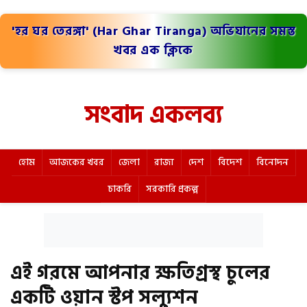
'হর ঘর তেরঙ্গা' (Har Ghar Tiranga) অভিযানের সমস্ত
খবর এক ক্লিকে
সংবাদ একলব্য
হোম
আজকের খবর
জেলা
রাজ্য
দেশ
বিদেশ
বিনোদন
চাকরি
সরকারি প্রকল্প
এই গরমে আপনার ক্ষতিগ্রস্থ চুলের
একটি ওয়ান স্টপ সল্যুশন