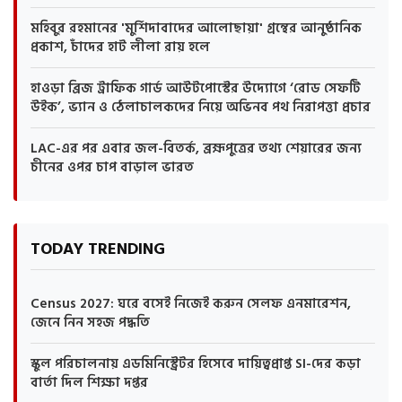
মহিবুর রহমানের 'মুর্শিদাবাদের আলোছায়া' গ্রন্থের আনুষ্ঠানিক
প্রকাশ, চাঁদের হাট লীলা রায় হলে
হাওড়া ব্রিজ ট্রাফিক গার্ড আউটপোস্টের উদ্যোগে ‘রোড সেফটি
উইক’, ভ্যান ও ঠেলাচালকদের নিয়ে অভিনব পথ নিরাপত্তা প্রচার
LAC-এর পর এবার জল-বিতর্ক, ব্রহ্মপুত্রের তথ্য শেয়ারের জন্য
চীনের ওপর চাপ বাড়াল ভারত
TODAY TRENDING
Census 2027: ঘরে বসেই নিজেই করুন সেলফ এনমারেশন,
জেনে নিন সহজ পদ্ধতি
স্কুল পরিচালনায় এডমিনিস্ট্রেটর হিসেবে দায়িত্বপ্রাপ্ত SI-দের কড়া
বার্তা দিল শিক্ষা দপ্তর