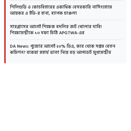
শিলিগুড়ি ও কোচবিহারের একাধিক বেসরকারি নার্সিংহোমে
আয়কর ও ইডি-র হানা, ব্যাপক চাঞ্চল্য
সারপ্লাসের আগেই শিক্ষক বদলির জট খোলার দাবি!
শিক্ষামন্ত্রীকে ১০ দফা চিঠি APGTWA-এর
DA News: পুজোর আগেই ২০% ডিএ, কবে থেকে সপ্তম বেতন
কমিশন? বকেয়া মহার্ঘ ভাতা নিয়ে বড় আপডেট মুখ্যমন্ত্রীর