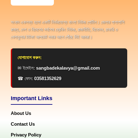
সংবাদ একলব্য হলো একটি নির্ভরযোগ্য বাংলা নিউজ পোর্টাল। জেলার পাশাপাশি
রাজ্য, দেশ ও বিদেশের সর্বশেষ ব্রেকিং নিউজ, রাজনীতি, বিনোদন, চাকরি ও
খেলাধুলার টাটকা আপডেট সবার আগে পৌঁছে দিই আমরা।
যোগাযোগ করুন:
✉ ইমেইল:
sangbadekalavya@gmail.com
☎ ফোন:
03581352629
Important Links
About Us
Contact Us
Privacy Policy