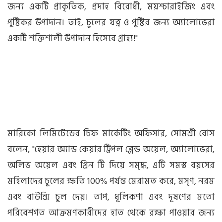
জন্য একটি প্রাকৃতিক, প্রদাহ বিরোধী, ময়শ্চারাইজিং এবং
পুষ্টিকর উপাদান। তাই, চুলের যত্ন ও পুষ্টির জন্য অ্যালোভেরা
একটি শক্তিশালী উপাদান হিসেবে গ্রাহ্য!"
মারিকো লিমিটেডের চিফ মার্কেটিং অফিসার, সোমশ্রী বোস
বলেন, "হেয়ার অ্যান্ড কেয়ার ট্রিপল ব্লেন্ড অয়েল, অ্যালোভেরা,
অলিভ অয়েল এবং গ্রিন টি দিয়ে সমৃদ্ধ, এটি সমস্ত বয়সের
মহিলাদের চুলের ক্ষতি 100% পর্যন্ত মেরামত করে, মসৃণ, নরম
এবং বাউন্সি চুল দেয়। তাপ, ধূলিকণা এবং দূষণের মতো
পরিবেশগত আক্রমণকারীদের হাত থেকে রক্ষা পাওয়ার জন্য