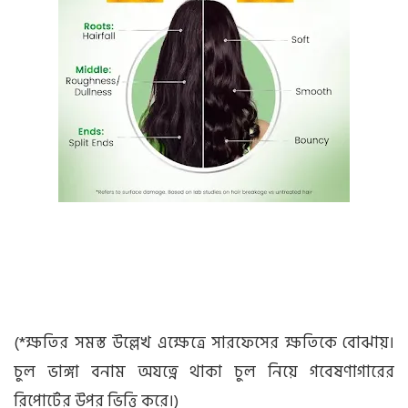
(*ক্ষতির সমস্ত উল্লেখ এক্ষেত্রে সারফেসের ক্ষতিকে বোঝায়।
চুল ভাঙ্গা বনাম অযত্নে থাকা চুল নিয়ে গবেষণাগারের
রিপোর্টের উপর ভিত্তি করে।)