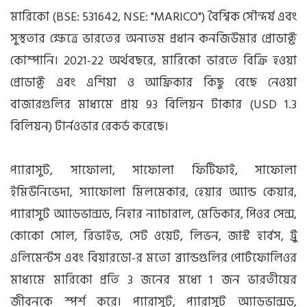
মারিকো (BSE: 531642, NSE: "MARICO") বৈশ্বিক সৌন্দর্য এবং
সুস্থতার ক্ষেত্রে ভারতের অন্যতম প্রধান কনজিউমার প্রোডাক্ট
কোম্পানি। 2021-22 অর্থবছরে, মারিকো ভারতে বিক্রি হওয়া
প্রোডাক্ট এবং এশিয়া ও আফ্রিকার কিছু বেছে নেওয়া
বাজারগুলির মাধ্যমে প্রায় 93 বিলিয়ন টাকার (USD 1.3
বিলিয়ন) টার্নওভার রেকর্ড করেছে।
প্যারাসুট, সাফোলা, সাফোলা ফিটিফাই, সাফোলা
ইমিউনিভেদা, স্যাফোলা মিলমেকার, হেয়ার অ্যান্ড কেয়ার,
প্যারাসুট অ্যাডভান্সড, নিহার ন্যাচারাল, মেডিকার, পিওর সেন্স,
কোকো সোল, রিভাইভ, সেট ওয়েট, লিভন, জাস্ট হার্বস, ট্রু
এলিমেন্টস এবং বিয়ারডো-র মতো ব্র্যান্ডগুলির পোর্টফোলিওর
মাধ্যমে মারিকো প্রতি 3 জনের মধ্যে 1 জন ভারতীয়ের
জীবনকে স্পর্শ করে। প্যারাসুট, প্যারাসুট অ্যাডভান্সড,