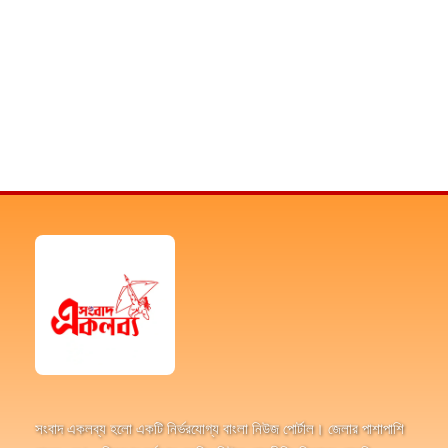
সংবাদ একলব্য হলো একটি নির্ভরযোগ্য বাংলা নিউজ পোর্টাল। জেলার পাশাপাশি