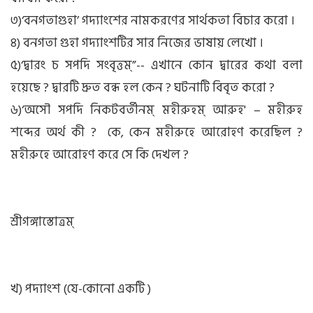
৩)‘বনগতাগুহা’ গদ্যাংশের নামকরণের সার্থকতা বিচার করো ।
৪) বনগতা গুহা গদ্যাংশটির সার নিজের ভাষায় লেখো ।
৫)‘দ্বারং চ সপদি সংবৃত্তম্”-- এখানে কোন দ্বারের কথা বলা
হয়েছে ? দ্বারটি দ্রুত বন্ধ হল কেন ? ঘটনাটি বিবৃত করো ?
৬)‘অসৌ সপদি নিকটবর্তীনম্ মহীরুহম্ আরুহ' – মহীরুহ
শব্দের অর্থ কী ?
কে, কেন মহীরুহে আরোহণ
করেছিল ?
মহীরুহে আরোহণ করে সে কি দেখল ?
শ্রীগঙ্গাস্তোত্রম্
খ) পদ্যাংশ (যে-কোনো একটি )