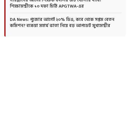
সারপ্লাসের আগেই শিক্ষক বদলির জট খোলার দাবি!
শিক্ষামন্ত্রীকে ১০ দফা চিঠি APGTWA-এর
DA News: পুজোর আগেই ২০% ডিএ, কবে থেকে সপ্তম বেতন
কমিশন? বকেয়া মহার্ঘ ভাতা নিয়ে বড় আপডেট মুখ্যমন্ত্রীর