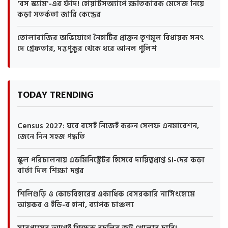
'বস স্ক্যাম'-এর ফাঁদ! হোয়াটসঅ্যাপে ক্ষতিকারক মেসেজ নিয়ে
কড়া সতর্কতা জারি কেন্দ্রের
তোলাবাজির অভিযোগে নৈহাটির প্রাক্তন তৃণমূল বিধায়ক সনৎ
দে গ্রেফতার, দত্তপুকুর থেকে ধরে আনল পুলিশ
TODAY TRENDING
Census 2027: ঘরে বসেই নিজেই করুন সেলফ এনমারেশন,
জেনে নিন সহজ পদ্ধতি
স্কুল পরিচালনায় এডমিনিস্ট্রেটর হিসেবে দায়িত্বপ্রাপ্ত SI-দের কড়া
বার্তা দিল শিক্ষা দপ্তর
শিলিগুড়ি ও কোচবিহারের একাধিক বেসরকারি নার্সিংহোমে
আয়কর ও ইডি-র হানা, ব্যাপক চাঞ্চল্য