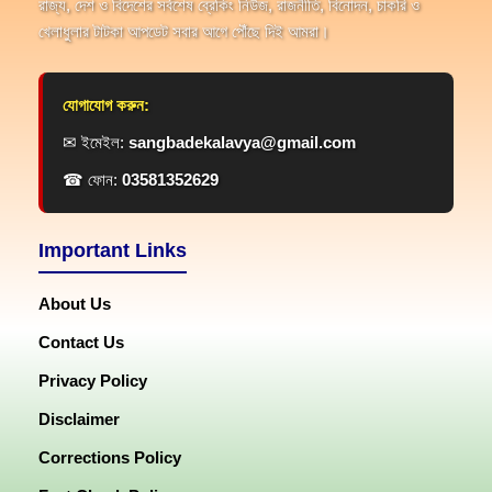
রাজ্য, দেশ ও বিদেশের সর্বশেষ ব্রেকিং নিউজ, রাজনীতি, বিনোদন, চাকরি ও
খেলাধুলার টাটকা আপডেট সবার আগে পৌঁছে দিই আমরা।
যোগাযোগ করুন:
✉ ইমেইল:
sangbadekalavya@gmail.com
☎ ফোন:
03581352629
Important Links
About Us
Contact Us
Privacy Policy
Disclaimer
Corrections Policy