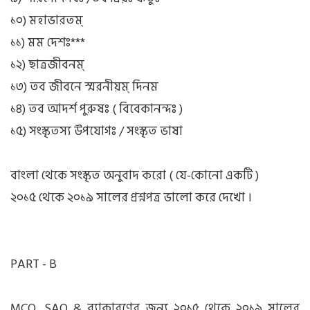
১০) মহাভারতম্
১১) মম দেশঃ***
১২) ছাত্রজীবনম্
১৩) তব জীবনে স্মরনীয়ম্ দিনম
১৪) তব আদর্শ পুরুষঃ ( বিবেকানন্দঃ )
১৫) সংস্কৃতস্য উপযোগঃ / সংস্কৃত ভাষা
বাংলা থেকে সংস্কৃত অনুবাদ করো ( যে-কোনো একটি )
২০১৫ থেকে ২০১৯ সালের প্রশ্নপত্র ভালো করে দেখো ।
PART - B
MCQ, SAQ & ব্যাকারণের জন্য ২০১৫ থেকে ২০১৯ সালের