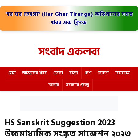
'হর ঘর তেরঙ্গা' (Har Ghar Tiranga) অভিযানের সমস্ত
খবর এক ক্লিকে
সংবাদ একলব্য
হোম
আজকের খবর
জেলা
রাজ্য
দেশ
বিদেশ
বিনোদন
চাকরি
সরকারি প্রকল্প
HS Sanskrit Suggestion 2023
উচ্চমাধ্যমিক সংস্কৃত সাজেশন ২০২৩