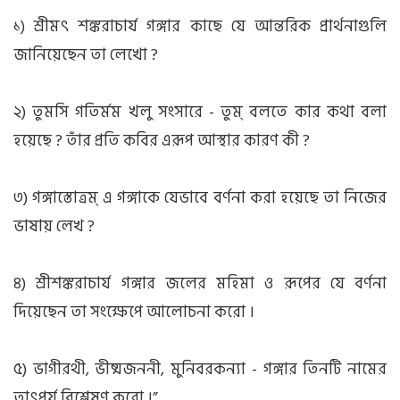
১) শ্রীমৎ শঙ্করাচার্য গঙ্গার কাছে যে আন্তরিক প্রার্থনাগুলি
জানিয়েছেন তা লেখো ?
২) তুমসি গতির্মম খলু সংসারে - তুম্ বলতে কার কথা বলা
হয়েছে ? তাঁর প্রতি কবির এরূপ আস্থার কারণ
কী ?
৩) গঙ্গাস্তোত্রম্ এ গঙ্গাকে যেভাবে বর্ণনা করা হয়েছে তা নিজের
ভাষায় লেখ ?
৪) শ্রীশঙ্করাচার্য গঙ্গার জলের মহিমা ও রূপের যে বর্ণনা
দিয়েছেন তা সংক্ষেপে আলোচনা করো ।
৫) ভাগীরথী, ভীষ্মজননী, মুনিবরকন্যা - গঙ্গার তিনটি নামের
তাৎপর্য বিশ্লেষণ করো ।”