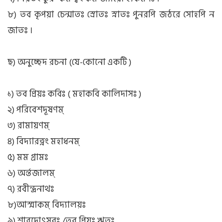
৮) তব কৃপয়া চেন্মাতঃ স্রোতঃ স্নাতঃ পুনরপি জঠরে সোহপি ন
জাতঃ ।
ছ) অনুচ্ছেদ রচনা (যে-কোনো একটি )
১) তব প্রিয়ঃ কবিঃ ( মহাকবি কালিদাসঃ )
২) পরিবেশদূষণম্
৩) রামায়ণম্
৪) বিদ্যারত্নং মহাধনম্
৫) মম গ্রামঃ
৬) অর্ন্তজালম্
৭) রবীন্দ্রনাথঃ
৮)আস্মাকম্ বিদ্যালয়ঃ
৯) শারদোৎসবঃ /তব প্রিয়ঃ ঋতুঃ