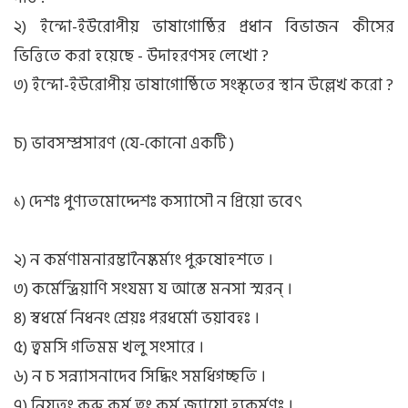
২) ইন্দো-ইউরোপীয় ভাষাগোষ্ঠির প্রধান বিভাজন কীসের
ভিত্তিতে করা হয়েছে - উদাহরণসহ লেখো ?
৩) ইন্দো-ইউরোপীয় ভাষাগোষ্ঠিতে সংস্কৃতের স্থান উল্লেখ করো ?
চ) ভাবসম্প্রসারণ (যে-কোনো একটি )
১) দেশঃ পুণ্যতমোদ্দেশঃ কস্যাসৌ ন প্রিয়ো ভবেৎ
২) ন কর্মণামনারম্ভানৈষ্কর্ম্যং পুরুষোহশতে ।
৩) কর্মেন্দ্রিয়াণি সংযম্য য আস্তে মনসা স্মরন্ ।
৪) স্বধর্মে নিধনং শ্রেয়ঃ পরধর্মো ভয়াবহঃ ।
৫) ত্বমসি গতিমম খলু সংসারে ।
৬) ন চ সন্ন্যাসনাদেব সিদ্ধিং সমধিগচ্ছতি ।
৭) নিয়তং কুরু কর্ম ত্বং কর্ম জ্যায়ো হ্যকর্মণঃ ।