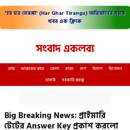
'হর ঘর তেরঙ্গা' (Har Ghar Tiranga) অভিযানের সমস্ত
খবর এক ক্লিকে
সংবাদ একলব্য
হোম
আজকের খবর
জেলা
রাজ্য
দেশ
বিদেশ
বিনোদন
চাকরি
সরকারি প্রকল্প
Big Breaking News: প্রাইমারি
টেটের Answer Key প্রকাশ করলো