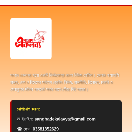
সংবাদ একলব্য হলো একটি নির্ভরযোগ্য বাংলা নিউজ পোর্টাল। জেলার পাশাপাশি
রাজ্য, দেশ ও বিদেশের সর্বশেষ ব্রেকিং নিউজ, রাজনীতি, বিনোদন, চাকরি ও
খেলাধুলার টাটকা আপডেট সবার আগে পৌঁছে দিই আমরা।
যোগাযোগ করুন:
✉ ইমেইল:
sangbadekalavya@gmail.com
☎ ফোন:
03581352629