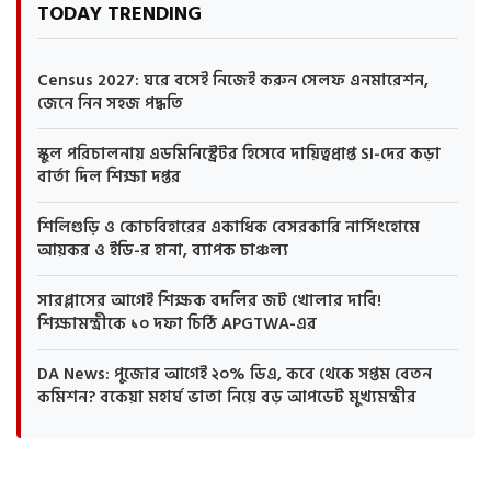
TODAY TRENDING
Census 2027: ঘরে বসেই নিজেই করুন সেলফ এনমারেশন,
জেনে নিন সহজ পদ্ধতি
স্কুল পরিচালনায় এডমিনিস্ট্রেটর হিসেবে দায়িত্বপ্রাপ্ত SI-দের কড়া
বার্তা দিল শিক্ষা দপ্তর
শিলিগুড়ি ও কোচবিহারের একাধিক বেসরকারি নার্সিংহোমে
আয়কর ও ইডি-র হানা, ব্যাপক চাঞ্চল্য
সারপ্লাসের আগেই শিক্ষক বদলির জট খোলার দাবি!
শিক্ষামন্ত্রীকে ১০ দফা চিঠি APGTWA-এর
DA News: পুজোর আগেই ২০% ডিএ, কবে থেকে সপ্তম বেতন
কমিশন? বকেয়া মহার্ঘ ভাতা নিয়ে বড় আপডেট মুখ্যমন্ত্রীর