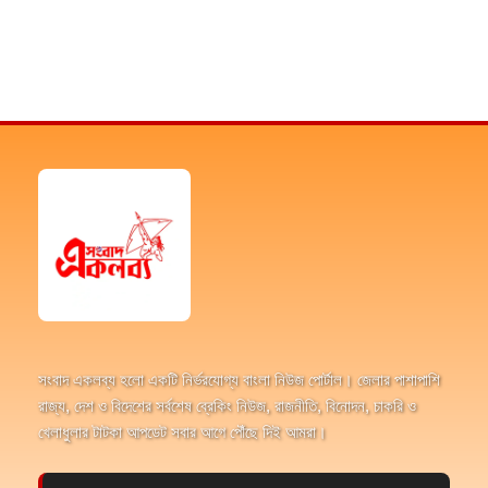
সংবাদ একলব্য হলো একটি নির্ভরযোগ্য বাংলা নিউজ পোর্টাল। জেলার পাশাপাশি
রাজ্য, দেশ ও বিদেশের সর্বশেষ ব্রেকিং নিউজ, রাজনীতি, বিনোদন, চাকরি ও
খেলাধুলার টাটকা আপডেট সবার আগে পৌঁছে দিই আমরা।