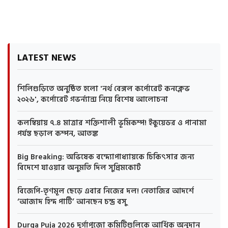
LATEST NEWS
শিলিগুড়িতে অনুষ্ঠিত হলো 'নর্থ বেঙ্গল কর্পোরেট কনক্লেভ
২০২৬', কর্পোরেট গভর্ন্যান্স নিয়ে বিশেষ আলোচনা
কলম্বিয়ায় ৭.৪ মাত্রার শক্তিশালী ভূমিকম্প! ইকুয়েডর ও পানামা
পর্যন্ত ছড়াল কম্পন, আতঙ্ক
Big Breaking: অভিষেক বন্দ্যোপাধ্যায়কে চিকিৎসার জন্য
বিদেশে যাওয়ার অনুমতি দিল সুপ্রিমকোর্ট
বিজেপি-তৃণমূল ছেড়ে এবার নিজের দল! নেতাজির আদর্শে
‘আজাদ হিন্দ পার্টি’ আনছেন চন্দ্র বসু
Durga Puja 2026 দুর্গাপুজো কমিটিগুলিকে আর্থিক অনুদান