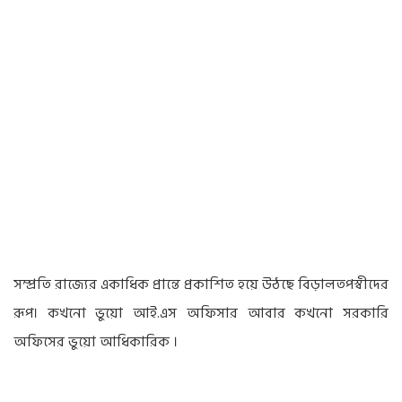
সম্প্রতি রাজ্যের একাধিক প্রান্তে প্রকাশিত হয়ে উঠছে বিড়ালতপস্বীদের
রূপ। কখনো ভুয়ো আই.এস অফিসার আবার কখনো সরকারি
অফিসের ভুয়ো আধিকারিক ।