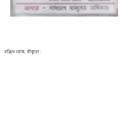
রঞ্জিত ঘোষ, বাঁকুড়া :