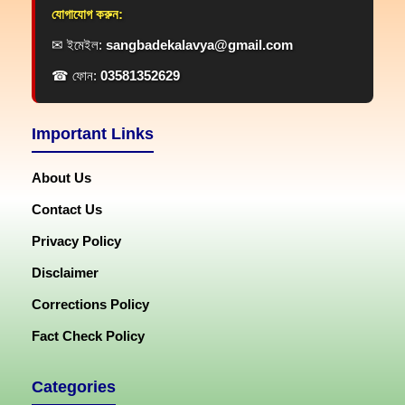
যোগাযোগ করুন:
✉ ইমেইল:
sangbadekalavya@gmail.com
☎ ফোন:
03581352629
Important Links
About Us
Contact Us
Privacy Policy
Disclaimer
Corrections Policy
Fact Check Policy
Categories