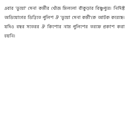
এবার 'ভূয়ো' সেনা কর্মীর খোঁজ মিললো বাঁকুড়ার বিষ্ণুপুরে। নির্দিষ্ট
অভিযোগের ভিত্তিতে পুলিশ ঐ 'ভূয়ো সেনা কর্মী'কে আটক করেছে।
যদিও বছর সতেরর ঐ কিশোর নাম পুলিশের তরফে প্রকাশ করা
হয়নি।