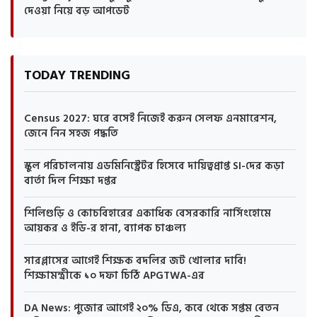
দেওয়া নিয়ে বড় আপডেট
TODAY TRENDING
Census 2027: ঘরে বসেই নিজেই করুন সেলফ এনমারেশন,
জেনে নিন সহজ পদ্ধতি
স্কুল পরিচালনায় এডমিনিস্ট্রেটর হিসেবে দায়িত্বপ্রাপ্ত SI-দের কড়া
বার্তা দিল শিক্ষা দপ্তর
শিলিগুড়ি ও কোচবিহারের একাধিক বেসরকারি নার্সিংহোমে
আয়কর ও ইডি-র হানা, ব্যাপক চাঞ্চল্য
সারপ্লাসের আগেই শিক্ষক বদলির জট খোলার দাবি!
শিক্ষামন্ত্রীকে ১০ দফা চিঠি APGTWA-এর
DA News: পুজোর আগেই ২০% ডিএ, কবে থেকে সপ্তম বেতন