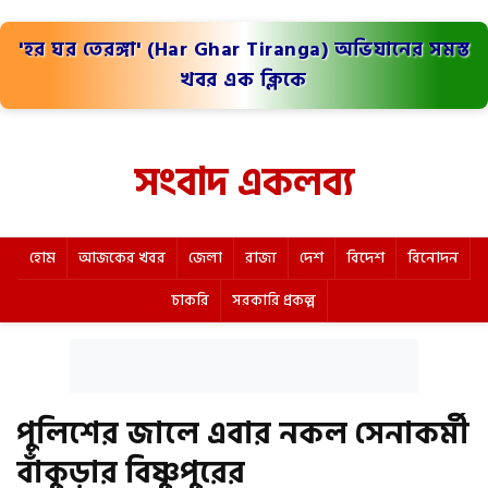
'হর ঘর তেরঙ্গা' (Har Ghar Tiranga) অভিযানের সমস্ত
খবর এক ক্লিকে
সংবাদ একলব্য
হোম
আজকের খবর
জেলা
রাজ্য
দেশ
বিদেশ
বিনোদন
চাকরি
সরকারি প্রকল্প
পুলিশের জালে এবার নকল সেনাকর্মী
বাঁকুড়ার বিষ্ণুপুরের