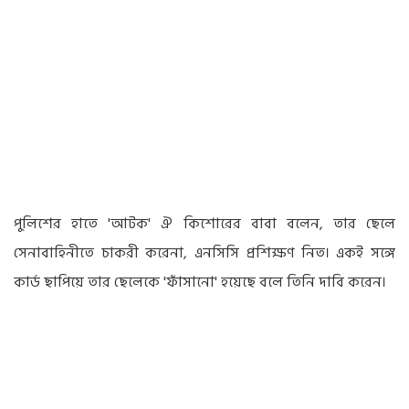
পুলিশের হাতে 'আটক' ঐ কিশোরের বাবা বলেন, তার ছেলে
সেনাবাহিনীতে চাকরী করেনা, এনসিসি প্রশিক্ষণ নিত। একই সঙ্গে
কার্ড ছাপিয়ে তার ছেলেকে 'ফাঁসানো' হয়েছে বলে তিনি দাবি করেন।