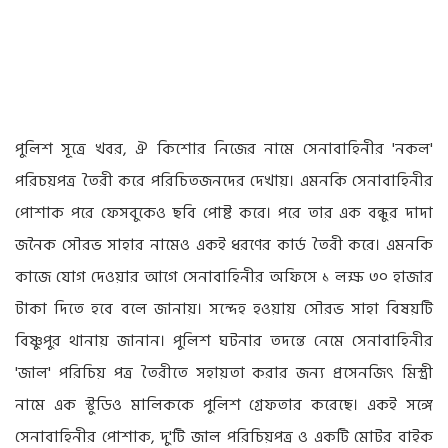
পুলিশ সূত্রে খবর, ঐ কিশোর নিজের নামে সেনাবাহিনীর 'নকল'
পরিচয়পত্র তৈরী করে পরিচিতজনদের দেখায়। এমনকি সেনাবাহিনীর
পোশাক পরে ফেসবুকেও ছবি পোষ্ট করে। পরে তার এক বন্ধুর দাদা
জনৈক সৌরভ সাহার নামেও একই ধরণের কার্ড তৈরী করে। এমনকি
কাজে যোগ দেওয়ার আগে সেনাবাহিনীর অফিসে ১ লক্ষ ৩০ হাজার
টাকা দিতে হবে বলে জানায়। সন্দেহ হওয়ায় সৌরভ সাহা বিষয়টি
বিষ্ণুপুর থানায় জানান। পুলিশ ঘটনার তদন্তে নেমে সেনাবাহিনীর
'জাল' পরিচিয় পত্র তৈরীতে সহায়তা করার জন্য প্রসেনজিৎ মিস্ত্রী
নামে এক স্টুডিও মালিককে পুলিশ গ্রেফতার করেছে। একই সঙ্গে
সেনাবাহিনীর পোশাক, দু'টি জাল পরিচিয়পত্র ও একটি মোটর বাইক