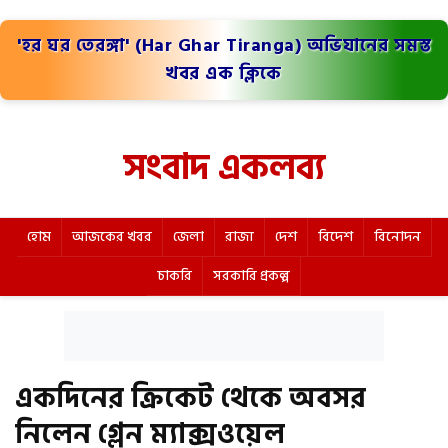
'হর ঘর তেরঙ্গা' (Har Ghar Tiranga) অভিযানের সমস্ত
খবর এক ক্লিকে
সংবাদ একলব্য
হোম
আজকের খবর
জেলা
রাজ্য
দেশ
বিদেশ
বিনোদন
চাকরি
সরকারি প্রকল্প
একদিনের ক্রিকেট থেকে অবসর
নিলেন গ্লেন ম্যাক্সওয়েল