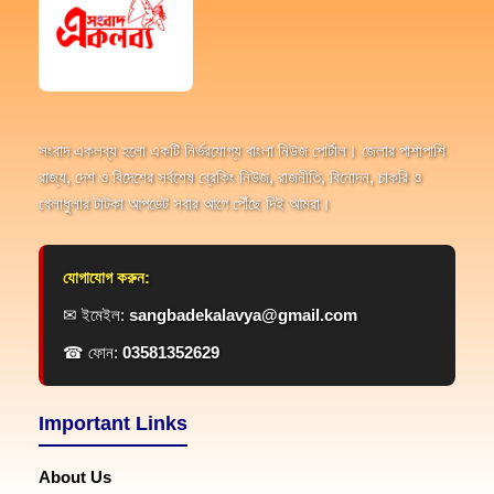
সংবাদ একলব্য হলো একটি নির্ভরযোগ্য বাংলা নিউজ পোর্টাল। জেলার পাশাপাশি
রাজ্য, দেশ ও বিদেশের সর্বশেষ ব্রেকিং নিউজ, রাজনীতি, বিনোদন, চাকরি ও
খেলাধুলার টাটকা আপডেট সবার আগে পৌঁছে দিই আমরা।
যোগাযোগ করুন:
✉ ইমেইল:
sangbadekalavya@gmail.com
☎ ফোন:
03581352629
Important Links
About Us