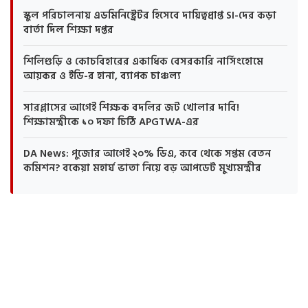
স্কুল পরিচালনায় এডমিনিস্ট্রেটর হিসেবে দায়িত্বপ্রাপ্ত SI-দের কড়া
বার্তা দিল শিক্ষা দপ্তর
শিলিগুড়ি ও কোচবিহারের একাধিক বেসরকারি নার্সিংহোমে
আয়কর ও ইডি-র হানা, ব্যাপক চাঞ্চল্য
সারপ্লাসের আগেই শিক্ষক বদলির জট খোলার দাবি!
শিক্ষামন্ত্রীকে ১০ দফা চিঠি APGTWA-এর
DA News: পুজোর আগেই ২০% ডিএ, কবে থেকে সপ্তম বেতন
কমিশন? বকেয়া মহার্ঘ ভাতা নিয়ে বড় আপডেট মুখ্যমন্ত্রীর