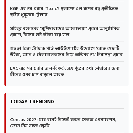
KGF-এর পর এবার 'Toxic'! প্রকাশ্যে এল যশের বহু প্রতীক্ষিত
ছবির ধুন্ধুমার ট্রেলার
মহিবুর রহমানের 'মুর্শিদাবাদের আলোছায়া' গ্রন্থের আনুষ্ঠানিক
প্রকাশ, চাঁদের হাট লীলা রায় হলে
হাওড়া ব্রিজ ট্রাফিক গার্ড আউটপোস্টের উদ্যোগে ‘রোড সেফটি
উইক’, ভ্যান ও ঠেলাচালকদের নিয়ে অভিনব পথ নিরাপত্তা প্রচার
LAC-এর পর এবার জল-বিতর্ক, ব্রহ্মপুত্রের তথ্য শেয়ারের জন্য
চীনের ওপর চাপ বাড়াল ভারত
TODAY TRENDING
Census 2027: ঘরে বসেই নিজেই করুন সেলফ এনমারেশন,
জেনে নিন সহজ পদ্ধতি