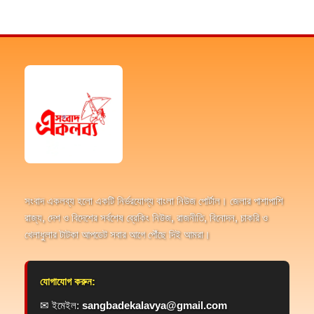
সংবাদ একলব্য হলো একটি নির্ভরযোগ্য বাংলা নিউজ পোর্টাল। জেলার পাশাপাশি
রাজ্য, দেশ ও বিদেশের সর্বশেষ ব্রেকিং নিউজ, রাজনীতি, বিনোদন, চাকরি ও
খেলাধুলার টাটকা আপডেট সবার আগে পৌঁছে দিই আমরা।
যোগাযোগ করুন:
✉ ইমেইল:
sangbadekalavya@gmail.com