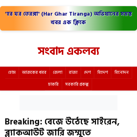
'হর ঘর তেরঙ্গা' (Har Ghar Tiranga) অভিযানের সমস্ত
খবর এক ক্লিকে
সংবাদ একলব্য
হোম
আজকের খবর
জেলা
রাজ্য
দেশ
বিদেশ
বিনোদন
চাকরি
সরকারি প্রকল্প
Breaking: বেজে উঠেছে সাইরেন,
ব্ল্যাকআউট জারি জম্মুতে