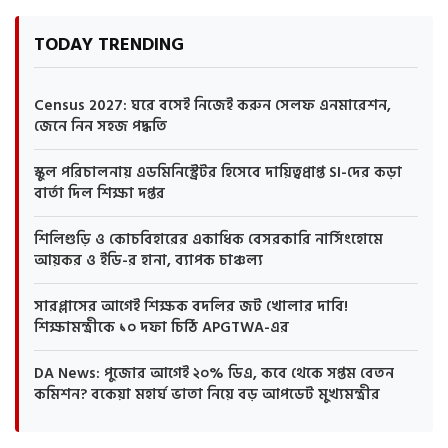
TODAY TRENDING
Census 2027: ঘরে বসেই নিজেই করুন সেলফ এনমারেশন,
জেনে নিন সহজ পদ্ধতি
স্কুল পরিচালনায় এডমিনিস্ট্রেটর হিসেবে দায়িত্বপ্রাপ্ত SI-দের কড়া
বার্তা দিল শিক্ষা দপ্তর
শিলিগুড়ি ও কোচবিহারের একাধিক বেসরকারি নার্সিংহোমে
আয়কর ও ইডি-র হানা, ব্যাপক চাঞ্চল্য
সারপ্লাসের আগেই শিক্ষক বদলির জট খোলার দাবি!
শিক্ষামন্ত্রীকে ১০ দফা চিঠি APGTWA-এর
DA News: পুজোর আগেই ২০% ডিএ, কবে থেকে সপ্তম বেতন
কমিশন? বকেয়া মহার্ঘ ভাতা নিয়ে বড় আপডেট মুখ্যমন্ত্রীর