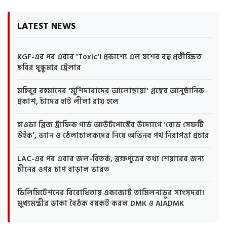
LATEST NEWS
KGF-এর পর এবার 'Toxic'! প্রকাশ্যে এল যশের বহু প্রতীক্ষিত
ছবির ধুন্ধুমার ট্রেলার
মহিবুর রহমানের 'মুর্শিদাবাদের আলোছায়া' গ্রন্থের আনুষ্ঠানিক
প্রকাশ, চাঁদের হাট লীলা রায় হলে
হাওড়া ব্রিজ ট্রাফিক গার্ড আউটপোস্টের উদ্যোগে ‘রোড সেফটি
উইক’, ভ্যান ও ঠেলাচালকদের নিয়ে অভিনব পথ নিরাপত্তা প্রচার
LAC-এর পর এবার জল-বিতর্ক, ব্রহ্মপুত্রের তথ্য শেয়ারের জন্য
চীনের ওপর চাপ বাড়াল ভারত
ডিলিমিটেশনের বিরোধিতায় একজোট তামিলনাড়ুর সাংসদরা!
মুখ্যমন্ত্রীর ডাকা বৈঠক বয়কট করল DMK ও AIADMK