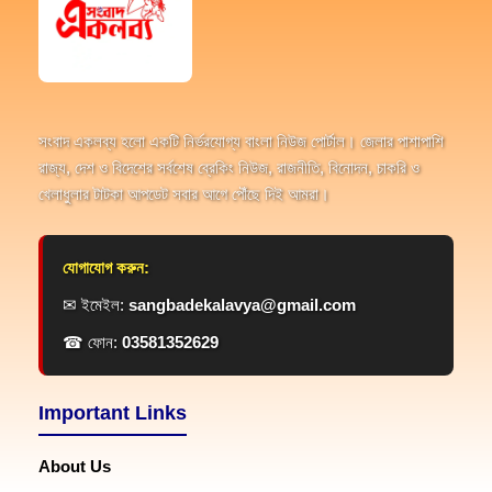
সংবাদ একলব্য হলো একটি নির্ভরযোগ্য বাংলা নিউজ পোর্টাল। জেলার পাশাপাশি
রাজ্য, দেশ ও বিদেশের সর্বশেষ ব্রেকিং নিউজ, রাজনীতি, বিনোদন, চাকরি ও
খেলাধুলার টাটকা আপডেট সবার আগে পৌঁছে দিই আমরা।
যোগাযোগ করুন:
✉ ইমেইল:
sangbadekalavya@gmail.com
☎ ফোন:
03581352629
Important Links
About Us