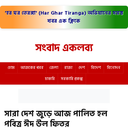
'হর ঘর তেরঙ্গা' (Har Ghar Tiranga) অভিযানের সমস্ত
খবর এক ক্লিকে
সংবাদ একলব্য
হোম
আজকের খবর
জেলা
রাজ্য
দেশ
বিদেশ
বিনোদন
চাকরি
সরকারি প্রকল্প
সারা দেশ জুড়ে আজ পালিত হল
পবিত্র ঈদ উল ফিতর