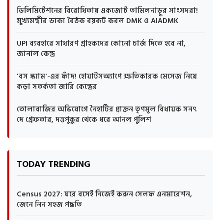
ডিলিমিটেশনের বিরোধিতায় একজোট তামিলনাড়ুর সাংসদরা!
মুখ্যমন্ত্রীর ডাকা বৈঠক বয়কট করল DMK ও AIADMK
UPI ব্যবহারে সাধারণ গ্রাহকদের কোনো চার্জ দিতে হবে না,
জানাল কেন্দ্র
'বস স্ক্যাম'-এর ফাঁদ! হোয়াটসঅ্যাপে ক্ষতিকারক মেসেজ নিয়ে
কড়া সতর্কতা জারি কেন্দ্রের
তোলাবাজির অভিযোগে নৈহাটির প্রাক্তন তৃণমূল বিধায়ক সনৎ
দে গ্রেফতার, দত্তপুকুর থেকে ধরে আনল পুলিশ
TODAY TRENDING
Census 2027: ঘরে বসেই নিজেই করুন সেলফ এনমারেশন,
জেনে নিন সহজ পদ্ধতি