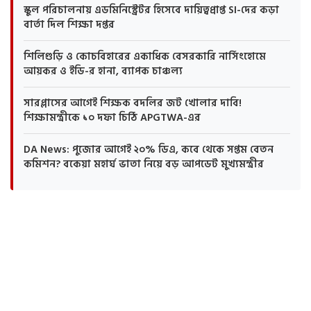
স্কুল পরিচালনায় এডমিনিস্ট্রেটর হিসেবে দায়িত্বপ্রাপ্ত SI-দের কড়া
বার্তা দিল শিক্ষা দপ্তর
শিলিগুড়ি ও কোচবিহারের একাধিক বেসরকারি নার্সিংহোমে
আয়কর ও ইডি-র হানা, ব্যাপক চাঞ্চল্য
সারপ্লাসের আগেই শিক্ষক বদলির জট খোলার দাবি!
শিক্ষামন্ত্রীকে ১০ দফা চিঠি APGTWA-এর
DA News: পুজোর আগেই ২০% ডিএ, কবে থেকে সপ্তম বেতন
কমিশন? বকেয়া মহার্ঘ ভাতা নিয়ে বড় আপডেট মুখ্যমন্ত্রীর