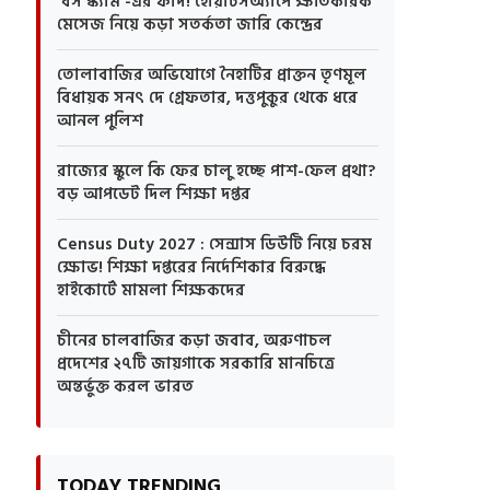
'বস স্ক্যাম'-এর ফাঁদ! হোয়াটসঅ্যাপে ক্ষতিকারক
মেসেজ নিয়ে কড়া সতর্কতা জারি কেন্দ্রের
তোলাবাজির অভিযোগে নৈহাটির প্রাক্তন তৃণমূল
বিধায়ক সনৎ দে গ্রেফতার, দত্তপুকুর থেকে ধরে
আনল পুলিশ
রাজ্যের স্কুলে কি ফের চালু হচ্ছে পাশ-ফেল প্রথা?
বড় আপডেট দিল শিক্ষা দপ্তর
Census Duty 2027 : সেন্সাস ডিউটি নিয়ে চরম
ক্ষোভ! শিক্ষা দপ্তরের নির্দেশিকার বিরুদ্ধে
হাইকোর্টে মামলা শিক্ষকদের
চীনের চালবাজির কড়া জবাব, অরুণাচল
প্রদেশের ২৭টি জায়গাকে সরকারি মানচিত্রে
অন্তর্ভুক্ত করল ভারত
TODAY TRENDING