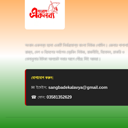
সংবাদ একলব্য হলো একটি নির্ভরযোগ্য বাংলা নিউজ পোর্টাল। জেলার পাশাপা
রাজ্য, দেশ ও বিদেশের সর্বশেষ ব্রেকিং নিউজ, রাজনীতি, বিনোদন, চাকরি ও
খেলাধুলার টাটকা আপডেট সবার আগে পৌঁছে দিই আমরা।
যোগাযোগ করুন:
✉ ইমেইল:
sangbadekalavya@gmail.com
☎ ফোন:
03581352629