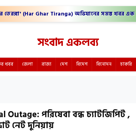
র তেরঙ্গা' (Har Ghar Tiranga) অভিযানের সমস্ত খবর এক 
সংবাদ একলব্য
র খবর
জেলা
রাজ্য
দেশ
বিদেশ
বিনোদন
চাকরি
Outage: পরিষেবা বন্ধ চ্যাটজিপিট ,
াট নেট দুনিয়ায়