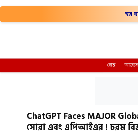
'হর ঘ
হোম
আজকে
ChatGPT Faces MAJOR Global 
সোরা এবং এপিআইএর ! চরম বিভ্র