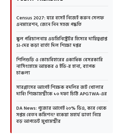
Census 2027: ঘরে বসেই নিজেই করুন সেলফ
এনমারেশন, জেনে নিন সহজ পদ্ধতি
স্কুল পরিচালনায় এডমিনিস্ট্রেটর হিসেবে দায়িত্বপ্রাপ্ত
SI-দের কড়া বার্তা দিল শিক্ষা দপ্তর
শিলিগুড়ি ও কোচবিহারের একাধিক বেসরকারি
নার্সিংহোমে আয়কর ও ইডি-র হানা, ব্যাপক
চাঞ্চল্য
সারপ্লাসের আগেই শিক্ষক বদলির জট খোলার
দাবি! শিক্ষামন্ত্রীকে ১০ দফা চিঠি APGTWA-এর
DA News: পুজোর আগেই ২০% ডিএ, কবে থেকে
সপ্তম বেতন কমিশন? বকেয়া মহার্ঘ ভাতা নিয়ে
বড় আপডেট মুখ্যমন্ত্রীর