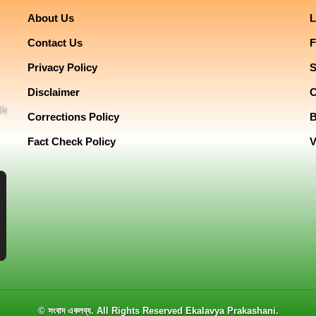
About Us
L
Contact Us
F
Privacy Policy
Disclaimer
শি
Corrections Policy
Fact Check Policy
V
© সংবাদ একলব্য. All Rights Reserved
Ekalavya Prakashani
.