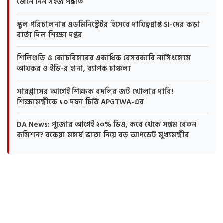
জেনে নিন সহজ পদ্ধতি
স্কুল পরিচালনায় এডমিনিস্ট্রেটর হিসেবে দায়িত্বপ্রাপ্ত SI-দের কড়া
বার্তা দিল শিক্ষা দপ্তর
শিলিগুড়ি ও কোচবিহারের একাধিক বেসরকারি নার্সিংহোমে
আয়কর ও ইডি-র হানা, ব্যাপক চাঞ্চল্য
সারপ্লাসের আগেই শিক্ষক বদলির জট খোলার দাবি!
শিক্ষামন্ত্রীকে ১০ দফা চিঠি APGTWA-এর
DA News: পুজোর আগেই ২০% ডিএ, কবে থেকে সপ্তম বেতন
কমিশন? বকেয়া মহার্ঘ ভাতা নিয়ে বড় আপডেট মুখ্যমন্ত্রীর