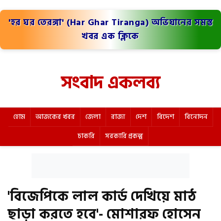
'হর ঘর তেরঙ্গা' (Har Ghar Tiranga) অভিযানের সমস্ত
খবর এক ক্লিকে
সংবাদ একলব্য
হোম
আজকের খবর
জেলা
রাজ্য
দেশ
বিদেশ
বিনোদন
চাকরি
সরকারি প্রকল্প
'বিজেপিকে লাল কার্ড দেখিয়ে মাঠ
ছাড়া করতে হবে'- মোশারফ হোসেন