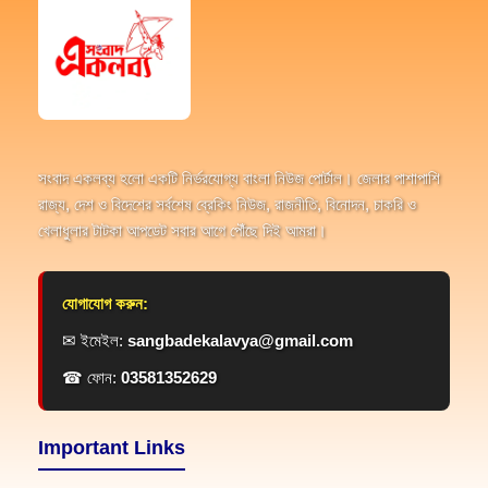
সংবাদ একলব্য হলো একটি নির্ভরযোগ্য বাংলা নিউজ পোর্টাল। জেলার পাশাপাশি
রাজ্য, দেশ ও বিদেশের সর্বশেষ ব্রেকিং নিউজ, রাজনীতি, বিনোদন, চাকরি ও
খেলাধুলার টাটকা আপডেট সবার আগে পৌঁছে দিই আমরা।
যোগাযোগ করুন:
✉ ইমেইল:
sangbadekalavya@gmail.com
☎ ফোন:
03581352629
Important Links