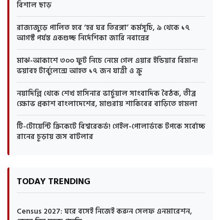
বিশাল ছাড়
রাজ্যজুড়ে পালিত হবে ‘হর ঘর তিরঙ্গা’ কর্মসূচি, ৯ থেকে ১৭
আগস্ট পর্যন্ত একগুচ্ছ নির্দেশিকা জারি নবান্নের
মাঝ-আকাশে ৩০০ ফুট নিচে নেমে গেল এয়ার ইন্ডিয়ার বিমান!
ভয়াবহ টার্বুলেন্সে আহত ১৭ জন যাত্রী ও ক্রু
নয়াদিল্লি থেকে শেখ হাসিনার ভার্চুয়াল সাংবাদিক বৈঠক, তীব্র
ক্ষোভ প্রকাশ বাংলাদেশের, মাগুরায় শাকিবের বাড়িতে হামলা
টি-টোয়েন্টি ক্রিকেটে বিশ্বরেকর্ড! গেইল-পোলার্ডকে টপকে সর্বোচ্চ
রানের চূড়ায় জস বাটলার
TODAY TRENDING
Census 2027: ঘরে বসেই নিজেই করুন সেলফ এনমারেশন,