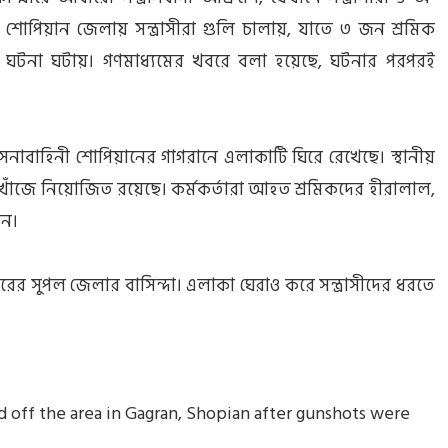
র শোপিয়ান জেলায় সন্ত্রাসীরা গুলি চালায়, যাতে ৩ জন শ্রমিক
রা এ ঘটনা ঘটায়। গণমাধ্যমের খবরে বলা হয়েছে, ঘটনার পরপরই
সেনাবাহিনী শোপিয়ানের গাগরানে এলাকাটি ঘিরে রেখেছে। স্থানীয়
ের খোঁজে নিয়োজিত রয়েছে। কর্মকর্তারা আহত শ্রমিকদের হীরালাল,
েন।
ের সুপল জেলার বাসিন্দা। এলাকা ঘেরাও করে সন্ত্রাসীদের ধরতে
 off the area in Gagran, Shopian after gunshots were