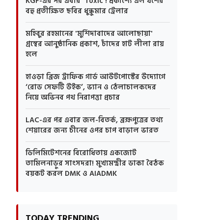
KGF-এর পর এবার 'Toxic'! প্রকাশ্যে এল যশের
বহু প্রতীক্ষিত ছবির ধুন্ধুমার ট্রেলার
মহিবুর রহমানের 'মুর্শিদাবাদের আলোছায়া'
গ্রন্থের আনুষ্ঠানিক প্রকাশ, চাঁদের হাট লীলা রায়
হলে
হাওড়া ব্রিজ ট্রাফিক গার্ড আউটপোস্টের উদ্যোগে
‘রোড সেফটি উইক’, ভ্যান ও ঠেলাচালকদের
নিয়ে অভিনব পথ নিরাপত্তা প্রচার
LAC-এর পর এবার জল-বিতর্ক, ব্রহ্মপুত্রের তথ্য
শেয়ারের জন্য চীনের ওপর চাপ বাড়াল ভারত
ডিলিমিটেশনের বিরোধিতায় একজোট
তামিলনাড়ুর সাংসদরা! মুখ্যমন্ত্রীর ডাকা বৈঠক
বয়কট করল DMK ও AIADMK
TODAY TRENDING