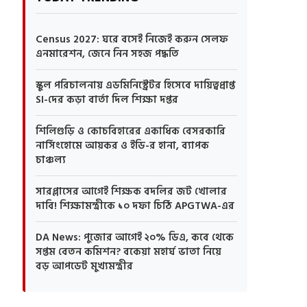
Census 2027: ঘরে বসেই নিজেই করুন সেলফ
এনমারেশন, জেনে নিন সহজ পদ্ধতি
স্কুল পরিচালনায় এডমিনিস্ট্রেটর হিসেবে দায়িত্বপ্রাপ্ত
SI-দের কড়া বার্তা দিল শিক্ষা দপ্তর
শিলিগুড়ি ও কোচবিহারের একাধিক বেসরকারি
নার্সিংহোমে আয়কর ও ইডি-র হানা, ব্যাপক
চাঞ্চল্য
সারপ্লাসের আগেই শিক্ষক বদলির জট খোলার
দাবি! শিক্ষামন্ত্রীকে ১০ দফা চিঠি APGTWA-এর
DA News: পুজোর আগেই ২০% ডিএ, কবে থেকে
সপ্তম বেতন কমিশন? বকেয়া মহার্ঘ ভাতা নিয়ে
বড় আপডেট মুখ্যমন্ত্রীর