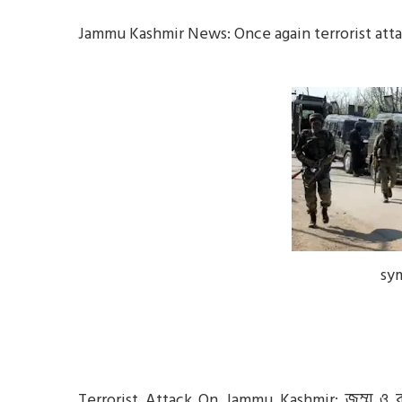
Jammu Kashmir News: Once again terrorist atta
sy
Terrorist Attack On Jammu Kashmir: জম্মু ও কাশ