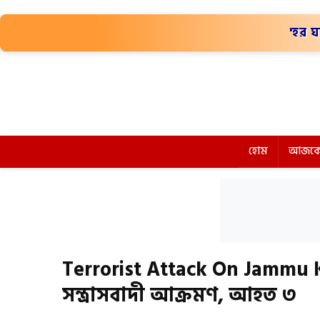
'হর ঘ
হোম
আজকে
Terrorist Attack On Jammu K
সন্ত্রাসবাদী আক্রমণ, আহত ৩