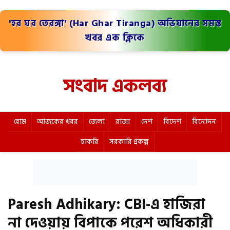
'হর ঘর তেরঙ্গা' (Har Ghar Tiranga) অভিযানের সমস্ত
খবর এক ক্লিকে
সংবাদ একলব্য
হোম
আজকের খবর
জেলা
রাজ্য
দেশ
বিদেশ
বিনোদন
চাকরি
সরকারি প্রকল্প
Paresh Adhikary: CBI-এ হাজিরা
না দেওয়ায় বিপাকে পরেশ অধিকারী