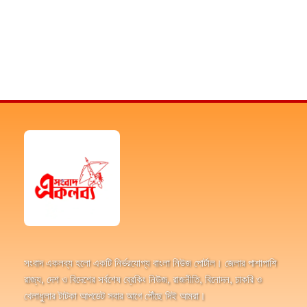
সংবাদ একলব্য হলো একটি নির্ভরযোগ্য বাংলা নিউজ পোর্টাল। জেলার পাশাপাশি
রাজ্য, দেশ ও বিদেশের সর্বশেষ ব্রেকিং নিউজ, রাজনীতি, বিনোদন, চাকরি ও
খেলাধুলার টাটকা আপডেট সবার আগে পৌঁছে দিই আমরা।