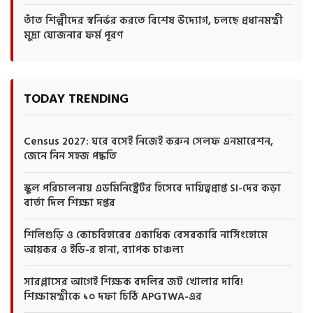
তাঁত শিল্পীদের স্বনির্ভর করতে বিশেষ উদ্যোগ, চলছে প্রধানমন্ত্রী
মুদ্রা যোজনার ফর্ম পূরণ
TODAY TRENDING
Census 2027: ঘরে বসেই নিজেই করুন সেলফ এনমারেশন,
জেনে নিন সহজ পদ্ধতি
স্কুল পরিচালনায় এডমিনিস্ট্রেটর হিসেবে দায়িত্বপ্রাপ্ত SI-দের কড়া
বার্তা দিল শিক্ষা দপ্তর
শিলিগুড়ি ও কোচবিহারের একাধিক বেসরকারি নার্সিংহোমে
আয়কর ও ইডি-র হানা, ব্যাপক চাঞ্চল্য
সারপ্লাসের আগেই শিক্ষক বদলির জট খোলার দাবি!
শিক্ষামন্ত্রীকে ১০ দফা চিঠি APGTWA-এর