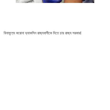
বিনামূল‍্যে করোনা ভ‍্যাকসিন রাজ‍্যবাসীকে দিতে চায় রাজ‍্য সরকার!