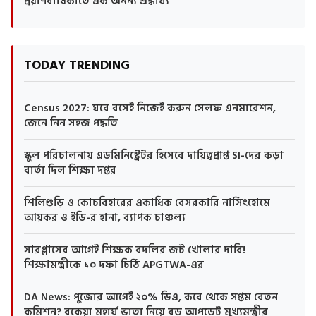
প্রয়াণবার্ষিকীতে এক অনন্য শ্রদ্ধার্ঘ্য
TODAY TRENDING
Census 2027: ঘরে বসেই নিজেই করুন সেলফ এনমারেশন,
জেনে নিন সহজ পদ্ধতি
স্কুল পরিচালনায় এডমিনিস্ট্রেটর হিসেবে দায়িত্বপ্রাপ্ত SI-দের কড়া
বার্তা দিল শিক্ষা দপ্তর
শিলিগুড়ি ও কোচবিহারের একাধিক বেসরকারি নার্সিংহোমে
আয়কর ও ইডি-র হানা, ব্যাপক চাঞ্চল্য
সারপ্লাসের আগেই শিক্ষক বদলির জট খোলার দাবি!
শিক্ষামন্ত্রীকে ১০ দফা চিঠি APGTWA-এর
DA News: পুজোর আগেই ২০% ডিএ, কবে থেকে সপ্তম বেতন
কমিশন? বকেয়া মহার্ঘ ভাতা নিয়ে বড় আপডেট মুখ্যমন্ত্রীর