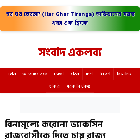
'হর ঘর তেরঙ্গা' (Har Ghar Tiranga) অভিযানের সমস্ত
খবর এক ক্লিকে
সংবাদ একলব্য
হোম
আজকের খবর
জেলা
রাজ্য
দেশ
বিদেশ
বিনোদন
চাকরি
সরকারি প্রকল্প
বিনামূল‍্যে করোনা ভ‍্যাকসিন
রাজ‍্যবাসীকে দিতে চায় রাজ‍্য