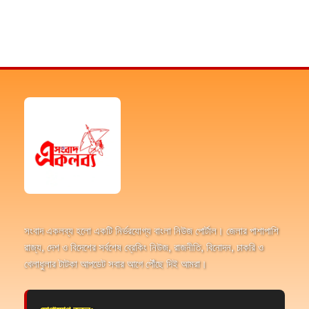
সংবাদ একলব্য হলো একটি নির্ভরযোগ্য বাংলা নিউজ পোর্টাল। জেলার পাশাপাশি
রাজ্য, দেশ ও বিদেশের সর্বশেষ ব্রেকিং নিউজ, রাজনীতি, বিনোদন, চাকরি ও
খেলাধুলার টাটকা আপডেট সবার আগে পৌঁছে দিই আমরা।