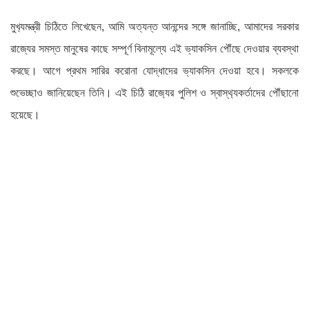
মুখ‍্যমন্ত্রী চিঠিতে লিখেছেন, আমি অত্যন্ত আনন্দের সঙ্গে জানাচ্ছি, আমাদের সরকার
রাজ্যের সমস্ত মানুষের কাছে সম্পূর্ণ বিনামূল্যে এই ভ্যাকসিন পৌঁছে দেওয়ার ব্যবস্থা
করছে। আগে প্রথম সারির করোনা যোদ্ধাদের ভ্যাকসিন দেওয়া হবে। সকলকে
শুভেচ্ছাও জানিয়েছেন তিনি। এই চিঠি রাজ‍্যের পুলিশ ও স্বাস্থ‍্যকর্তাদের পৌঁছানো
হয়েছে।