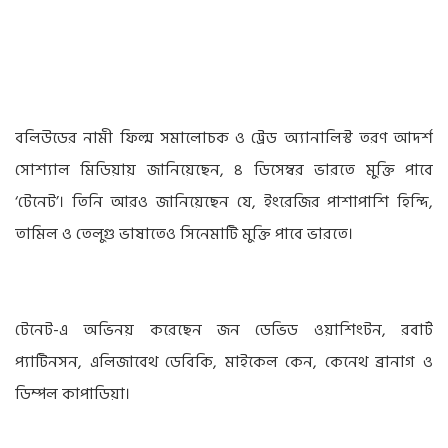
বলিউডের নামী ফিল্ম সমালোচক ও ট্রেড অ্যানালিস্ট তরণ আদর্শ
সোশ্যাল মিডিয়ায় জানিয়েছেন, ৪ ডিসেম্বর ভারতে মুক্তি পাবে
‘টেনেট’। তিনি আরও জানিয়েছেন যে, ইংরেজির পাশাপাশি হিন্দি,
তামিল ও তেলুগু ভাষাতেও সিনেমাটি মুক্তি পাবে ভারতে।
টেনেট-এ অভিনয় করেছেন জন ডেভিড ওয়াশিংটন, রবার্ট
প্যাটিনসন, এলিজাবেথ ডেবিকি, মাইকেল কেন, কেনেথ ব্রানাগ ও
ডিম্পল কাপাডিয়া।