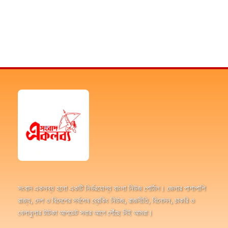
সংবাদ একলব্য হলো একটি নির্ভরযোগ্য বাংলা নিউজ পোর্টাল। জেলার পাশাপাশি
রাজ্য, দেশ ও বিদেশের সর্বশেষ ব্রেকিং নিউজ, রাজনীতি, বিনোদন, চাকরি ও
খেলাধুলার টাটকা আপডেট সবার আগে পৌঁছে দিই আমরা।