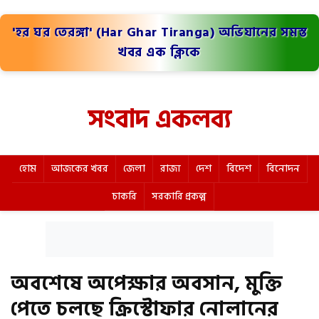
'হর ঘর তেরঙ্গা' (Har Ghar Tiranga) অভিযানের সমস্ত
খবর এক ক্লিকে
সংবাদ একলব্য
হোম
আজকের খবর
জেলা
রাজ্য
দেশ
বিদেশ
বিনোদন
চাকরি
সরকারি প্রকল্প
অবশেষে অপেক্ষার অবসান, মুক্তি
পেতে চলছে ক্রিস্টোফার নোলানের