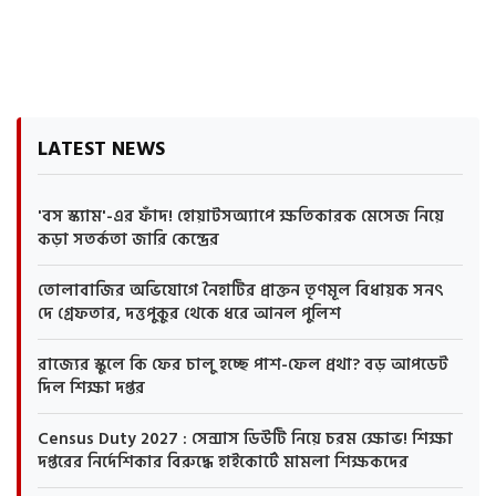
LATEST NEWS
'বস স্ক্যাম'-এর ফাঁদ! হোয়াটসঅ্যাপে ক্ষতিকারক মেসেজ নিয়ে
কড়া সতর্কতা জারি কেন্দ্রের
তোলাবাজির অভিযোগে নৈহাটির প্রাক্তন তৃণমূল বিধায়ক সনৎ
দে গ্রেফতার, দত্তপুকুর থেকে ধরে আনল পুলিশ
রাজ্যের স্কুলে কি ফের চালু হচ্ছে পাশ-ফেল প্রথা? বড় আপডেট
দিল শিক্ষা দপ্তর
Census Duty 2027 : সেন্সাস ডিউটি নিয়ে চরম ক্ষোভ! শিক্ষা
দপ্তরের নির্দেশিকার বিরুদ্ধে হাইকোর্টে মামলা শিক্ষকদের