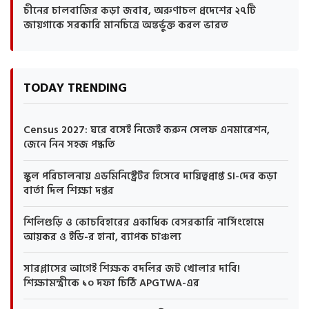
চীনের চালবাজির কড়া জবাব, অরুণাচল প্রদেশের ২৭টি
জায়গাকে সরকারি মানচিত্রে অন্তর্ভুক্ত করল ভারত
TODAY TRENDING
Census 2027: ঘরে বসেই নিজেই করুন সেলফ এনমারেশন,
জেনে নিন সহজ পদ্ধতি
স্কুল পরিচালনায় এডমিনিস্ট্রেটর হিসেবে দায়িত্বপ্রাপ্ত SI-দের কড়া
বার্তা দিল শিক্ষা দপ্তর
শিলিগুড়ি ও কোচবিহারের একাধিক বেসরকারি নার্সিংহোমে
আয়কর ও ইডি-র হানা, ব্যাপক চাঞ্চল্য
সারপ্লাসের আগেই শিক্ষক বদলির জট খোলার দাবি!
শিক্ষামন্ত্রীকে ১০ দফা চিঠি APGTWA-এর