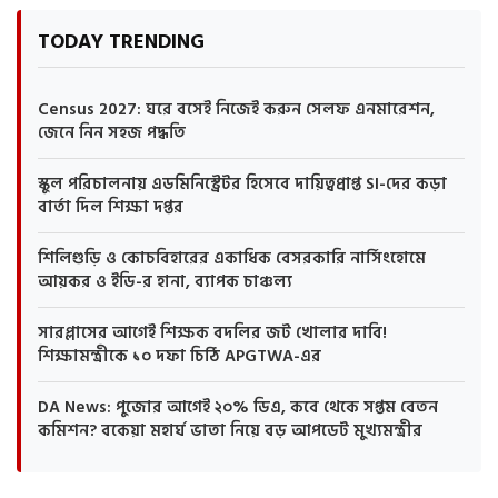
TODAY TRENDING
Census 2027: ঘরে বসেই নিজেই করুন সেলফ এনমারেশন,
জেনে নিন সহজ পদ্ধতি
স্কুল পরিচালনায় এডমিনিস্ট্রেটর হিসেবে দায়িত্বপ্রাপ্ত SI-দের কড়া
বার্তা দিল শিক্ষা দপ্তর
শিলিগুড়ি ও কোচবিহারের একাধিক বেসরকারি নার্সিংহোমে
আয়কর ও ইডি-র হানা, ব্যাপক চাঞ্চল্য
সারপ্লাসের আগেই শিক্ষক বদলির জট খোলার দাবি!
শিক্ষামন্ত্রীকে ১০ দফা চিঠি APGTWA-এর
DA News: পুজোর আগেই ২০% ডিএ, কবে থেকে সপ্তম বেতন
কমিশন? বকেয়া মহার্ঘ ভাতা নিয়ে বড় আপডেট মুখ্যমন্ত্রীর