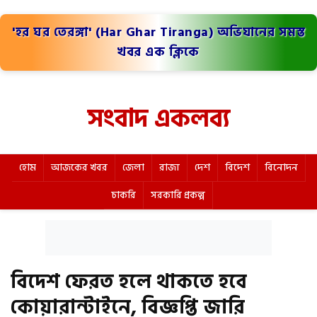
'হর ঘর তেরঙ্গা' (Har Ghar Tiranga) অভিযানের সমস্ত
খবর এক ক্লিকে
সংবাদ একলব্য
হোম
আজকের খবর
জেলা
রাজ্য
দেশ
বিদেশ
বিনোদন
চাকরি
সরকারি প্রকল্প
বিদেশ ফেরত হলে থাকতে হবে
কোয়ারান্টাইনে, বিজ্ঞপ্তি জারি