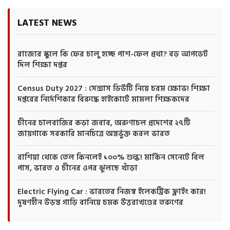
LATEST NEWS
রাজ্যের স্কুলে কি ফের চালু হচ্ছে পাশ-ফেল প্রথা? বড় আপডেট
দিল শিক্ষা দপ্তর
Census Duty 2027 : সেন্সাস ডিউটি নিয়ে চরম ক্ষোভ! শিক্ষা
দপ্তরের নির্দেশিকার বিরুদ্ধে হাইকোর্টে মামলা শিক্ষকদের
চীনের চালবাজির কড়া জবাব, অরুণাচল প্রদেশের ২৭টি
জায়গাকে সরকারি মানচিত্রে অন্তর্ভুক্ত করল ভারত
রাশিয়া থেকে তেল কিনলেই ১০০% শুল্ক! মার্কিন সেনেটে বিল
পাস, ভারত ও চীনের ওপর ঝুলছে খাঁড়া
Electric Flying Car : ভারতের নিজস্ব ইলেকট্রিক ফ্লাইং কার!
দূষণহীন উড়ন্ত গাড়ি বানিয়ে চমক উত্তরাখণ্ডের তরুণের