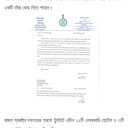
একটি তাঁরা বেছে নিতে পারেন।
রাজ্য স্বরাষ্ট্র দফতরের তরফে ট্যুইটে এদিন ১২টি বেসরকারি হোটেল ও ৩টি