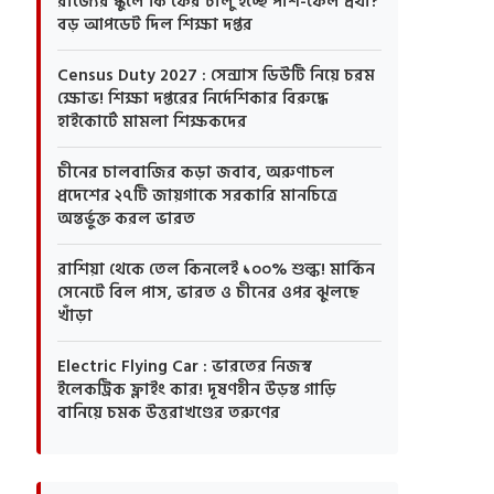
রাজ্যের স্কুলে কি ফের চালু হচ্ছে পাশ-ফেল প্রথা?
বড় আপডেট দিল শিক্ষা দপ্তর
Census Duty 2027 : সেন্সাস ডিউটি নিয়ে চরম
ক্ষোভ! শিক্ষা দপ্তরের নির্দেশিকার বিরুদ্ধে
হাইকোর্টে মামলা শিক্ষকদের
চীনের চালবাজির কড়া জবাব, অরুণাচল
প্রদেশের ২৭টি জায়গাকে সরকারি মানচিত্রে
অন্তর্ভুক্ত করল ভারত
রাশিয়া থেকে তেল কিনলেই ১০০% শুল্ক! মার্কিন
সেনেটে বিল পাস, ভারত ও চীনের ওপর ঝুলছে
খাঁড়া
Electric Flying Car : ভারতের নিজস্ব
ইলেকট্রিক ফ্লাইং কার! দূষণহীন উড়ন্ত গাড়ি
বানিয়ে চমক উত্তরাখণ্ডের তরুণের