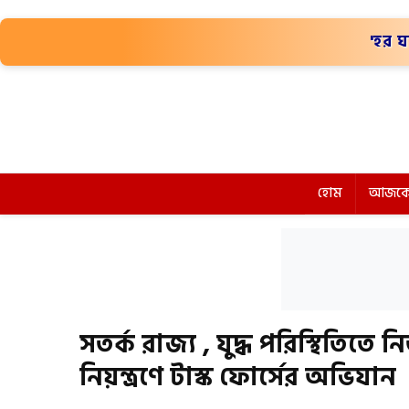
'হর ঘ
হোম
আজকে
সতর্ক রাজ্য , যুদ্ধ পরিস্থিতিতে 
নিয়ন্ত্রণে টাস্ক ফোর্সের অভিযান