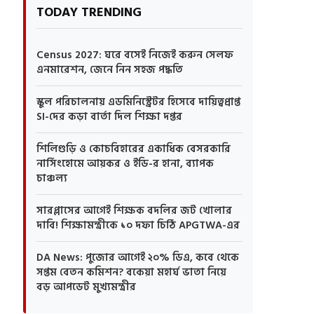
TODAY TRENDING
Census 2027: ঘরে বসেই নিজেই করুন সেলফ
এনমারেশন, জেনে নিন সহজ পদ্ধতি
স্কুল পরিচালনায় এডমিনিস্ট্রেটর হিসেবে দায়িত্বপ্রাপ্ত
SI-দের কড়া বার্তা দিল শিক্ষা দপ্তর
শিলিগুড়ি ও কোচবিহারের একাধিক বেসরকারি
নার্সিংহোমে আয়কর ও ইডি-র হানা, ব্যাপক
চাঞ্চল্য
সারপ্লাসের আগেই শিক্ষক বদলির জট খোলার
দাবি! শিক্ষামন্ত্রীকে ১০ দফা চিঠি APGTWA-এর
DA News: পুজোর আগেই ২০% ডিএ, কবে থেকে
সপ্তম বেতন কমিশন? বকেয়া মহার্ঘ ভাতা নিয়ে
বড় আপডেট মুখ্যমন্ত্রীর