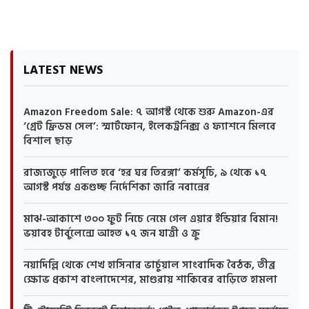
LATEST NEWS
Amazon Freedom Sale: ৭ আগস্ট থেকে শুরু Amazon-এর
‘গ্রেট ফ্রিডম সেল’: স্মার্টফোন, ইলেকট্রনিক্স ও ফ্যাশনে মিলবে
বিশাল ছাড়
রাজ্যজুড়ে পালিত হবে ‘হর ঘর তিরঙ্গা’ কর্মসূচি, ৯ থেকে ১৭
আগস্ট পর্যন্ত একগুচ্ছ নির্দেশিকা জারি নবান্নের
মাঝ-আকাশে ৩০০ ফুট নিচে নেমে গেল এয়ার ইন্ডিয়ার বিমান!
ভয়াবহ টার্বুলেন্সে আহত ১৭ জন যাত্রী ও ক্রু
নয়াদিল্লি থেকে শেখ হাসিনার ভার্চুয়াল সাংবাদিক বৈঠক, তীব্র
ক্ষোভ প্রকাশ বাংলাদেশের, মাগুরায় শাকিবের বাড়িতে হামলা