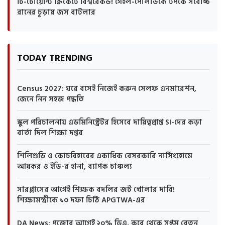
টি-টোয়েন্টি ক্রিকেটে বিশ্বরেকর্ড! গেইল-পোলার্ডকে টপকে সর্বোচ্চ
রানের চূড়ায় জস বাটলার
TODAY TRENDING
Census 2027: ঘরে বসেই নিজেই করুন সেলফ এনমারেশন,
জেনে নিন সহজ পদ্ধতি
স্কুল পরিচালনায় এডমিনিস্ট্রেটর হিসেবে দায়িত্বপ্রাপ্ত SI-দের কড়া
বার্তা দিল শিক্ষা দপ্তর
শিলিগুড়ি ও কোচবিহারের একাধিক বেসরকারি নার্সিংহোমে
আয়কর ও ইডি-র হানা, ব্যাপক চাঞ্চল্য
সারপ্লাসের আগেই শিক্ষক বদলির জট খোলার দাবি!
শিক্ষামন্ত্রীকে ১০ দফা চিঠি APGTWA-এর
DA News: পুজোর আগেই ২০% ডিএ, কবে থেকে সপ্তম বেতন