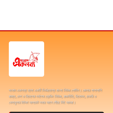
সংবাদ একলব্য হলো একটি নির্ভরযোগ্য বাংলা নিউজ পোর্টাল। জেলার পাশাপাশি
রাজ্য, দেশ ও বিদেশের সর্বশেষ ব্রেকিং নিউজ, রাজনীতি, বিনোদন, চাকরি ও
খেলাধুলার টাটকা আপডেট সবার আগে পৌঁছে দিই আমরা।