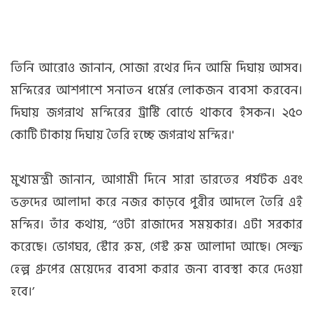
তিনি আরোও জানান, সোজা রথের দিন আমি দিঘায় আসব।
মন্দিরের আশপাশে সনাতন ধর্মের লোকজন ব্যবসা করবেন।
দিঘায় জগন্নাথ মন্দিরের ট্রাস্টি বোর্ডে থাকবে ইসকন। ২৫০
কোটি টাকায় দিঘায় তৈরি হচ্ছে জগন্নাথ মন্দির।'
মুখ্যমন্ত্রী জানান, আগামী দিনে সারা ভারতের পর্যটক এবং
ভক্তদের আলাদা করে নজর কাড়বে পুরীর আদলে তৈরি এই
মন্দির। তাঁর কথায়, ‘‘ওটা রাজাদের সময়কার। এটা সরকার
করেছে। ভোগঘর, স্টোর রুম, গেস্ট রুম আলাদা আছে। সেল্ফ
হেল্প গ্রুপের মেয়েদের ব্যবসা করার জন্য ব্যবস্থা করে দেওয়া
হবে।’