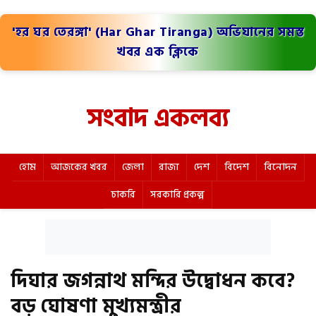
'হর ঘর তেরঙ্গা' (Har Ghar Tiranga) অভিযানের সমস্ত
খবর এক ক্লিকে
সংবাদ একলব্য
হোম
আজকের খবর
জেলা
রাজ্য
দেশ
বিদেশ
বিনোদন
চাকরি
সরকারি প্রকল্প
দিঘার জগন্নাথ মন্দির উদ্বোধন কবে?
বড় ঘোষণা মুখ্যমন্ত্রীর