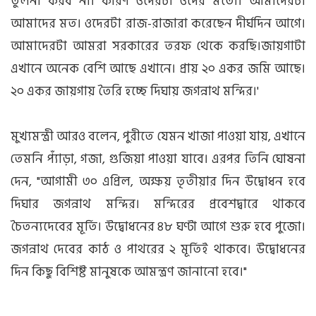
তুলনা করব না। কারণ ওদেরটা ওদের মতো। আমাদেরটা
আমাদের মত। ওদেরটা রাজ-রাজারা করেছেন দীর্ঘদিন আগে।
আমাদেরটা আমরা সরকারের তরফ থেকে করছি।জায়গাটা
এখানে অনেক বেশি আছে এখানে। প্রায় ২০ একর জমি আছে।
২০ একর জায়গায় তৈরি হচ্ছে দিঘায় জগন্নাথ মন্দির।'
মুখ্যমন্ত্রী আরও বলেন, পুরীতে যেমন খাজা পাওয়া যায়, এখানে
তেমনি প্যাঁড়া, গজা, গুজিয়া পাওয়া যাবে। এরপর তিনি ঘোষনা
দেন, "আগামী ৩০ এপ্রিল, অক্ষয় তৃতীয়ার দিন উদ্বোধন হবে
দিঘার জগন্নাথ মন্দির। মন্দিরের প্রবেশদ্বারে থাকবে
চৈতন্যদেবের মূর্তি। উদ্বোধনের ৪৮ ঘণ্টা আগে শুরু হবে পুজো।
জগন্নাথ দেবের কাঠ ও পাথরের ২ মূর্তিই থাকবে। উদ্বোধনের
দিন কিছু বিশিষ্ট মানুষকে আমন্ত্রণ জানানো হবে।"