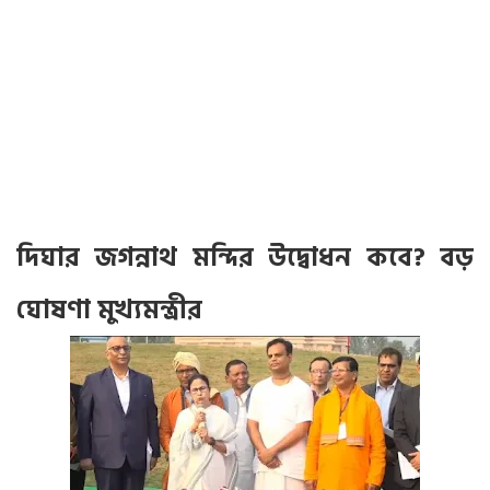
দিঘার জগন্নাথ মন্দির উদ্বোধন কবে? বড়
ঘোষণা মুখ্যমন্ত্রীর