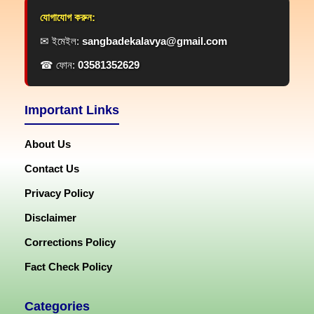
যোগাযোগ করুন:
✉ ইমেইল:
sangbadekalavya@gmail.com
☎ ফোন:
03581352629
Important Links
About Us
Contact Us
Privacy Policy
Disclaimer
Corrections Policy
Fact Check Policy
Categories