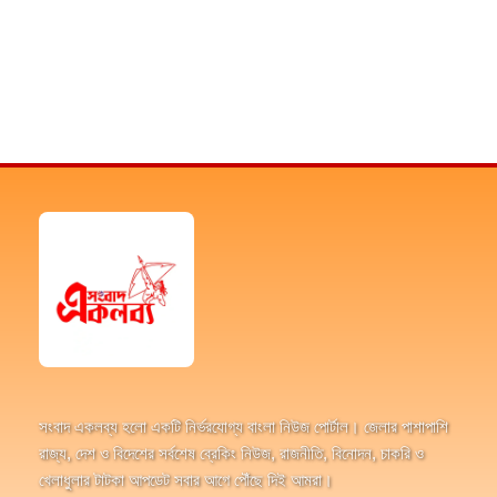
সংবাদ একলব্য হলো একটি নির্ভরযোগ্য বাংলা নিউজ পোর্টাল। জেলার পাশাপাশি
রাজ্য, দেশ ও বিদেশের সর্বশেষ ব্রেকিং নিউজ, রাজনীতি, বিনোদন, চাকরি ও
খেলাধুলার টাটকা আপডেট সবার আগে পৌঁছে দিই আমরা।