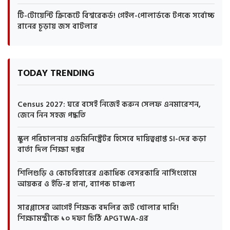
টি-টোয়েন্টি ক্রিকেটে বিশ্বরেকর্ড! গেইল-পোলার্ডকে টপকে সর্বোচ্চ
রানের চূড়ায় জস বাটলার
TODAY TRENDING
Census 2027: ঘরে বসেই নিজেই করুন সেলফ এনমারেশন,
জেনে নিন সহজ পদ্ধতি
স্কুল পরিচালনায় এডমিনিস্ট্রেটর হিসেবে দায়িত্বপ্রাপ্ত SI-দের কড়া
বার্তা দিল শিক্ষা দপ্তর
শিলিগুড়ি ও কোচবিহারের একাধিক বেসরকারি নার্সিংহোমে
আয়কর ও ইডি-র হানা, ব্যাপক চাঞ্চল্য
সারপ্লাসের আগেই শিক্ষক বদলির জট খোলার দাবি!
শিক্ষামন্ত্রীকে ১০ দফা চিঠি APGTWA-এর