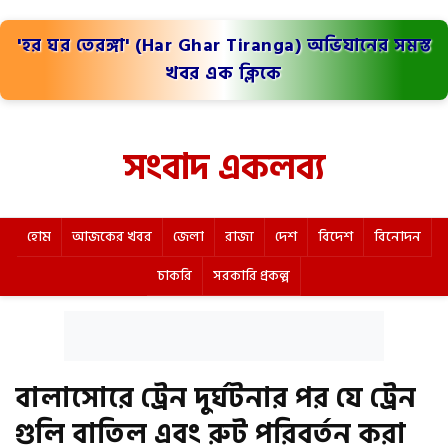
'হর ঘর তেরঙ্গা' (Har Ghar Tiranga) অভিযানের সমস্ত
খবর এক ক্লিকে
সংবাদ একলব্য
হোম
আজকের খবর
জেলা
রাজ্য
দেশ
বিদেশ
বিনোদন
চাকরি
সরকারি প্রকল্প
বালাসোরে ট্রেন দুর্ঘটনার পর যে ট্রেন
গুলি বাতিল এবং রুট পরিবর্তন করা