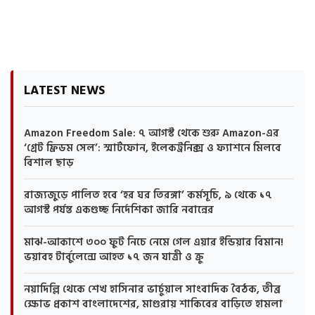
LATEST NEWS
Amazon Freedom Sale: ৭ আগস্ট থেকে শুরু Amazon-এর
‘গ্রেট ফ্রিডম সেল’: স্মার্টফোন, ইলেকট্রনিক্স ও ফ্যাশনে মিলবে
বিশাল ছাড়
রাজ্যজুড়ে পালিত হবে ‘হর ঘর তিরঙ্গা’ কর্মসূচি, ৯ থেকে ১৭
আগস্ট পর্যন্ত একগুচ্ছ নির্দেশিকা জারি নবান্নের
মাঝ-আকাশে ৩০০ ফুট নিচে নেমে গেল এয়ার ইন্ডিয়ার বিমান!
ভয়াবহ টার্বুলেন্সে আহত ১৭ জন যাত্রী ও ক্রু
নয়াদিল্লি থেকে শেখ হাসিনার ভার্চুয়াল সাংবাদিক বৈঠক, তীব্র
ক্ষোভ প্রকাশ বাংলাদেশের, মাগুরায় শাকিবের বাড়িতে হামলা