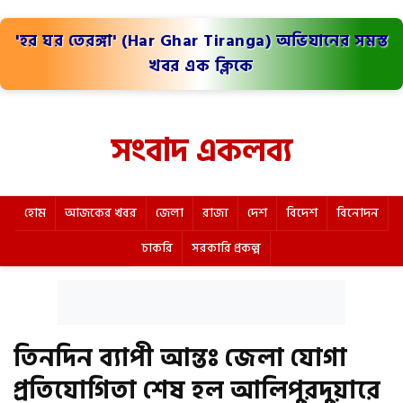
'হর ঘর তেরঙ্গা' (Har Ghar Tiranga) অভিযানের সমস্ত
খবর এক ক্লিকে
সংবাদ একলব্য
হোম
আজকের খবর
জেলা
রাজ্য
দেশ
বিদেশ
বিনোদন
চাকরি
সরকারি প্রকল্প
তিনদিন ব্যাপী আন্তঃ জেলা যোগা
প্রতিযোগিতা শেষ হল আলিপুরদুয়ারে