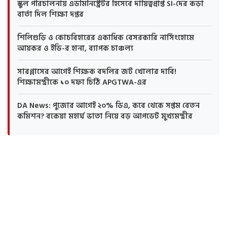
স্কুল পরিচালনায় এডমিনিস্ট্রেটর হিসেবে দায়িত্বপ্রাপ্ত SI-দের কড়া
বার্তা দিল শিক্ষা দপ্তর
শিলিগুড়ি ও কোচবিহারের একাধিক বেসরকারি নার্সিংহোমে
আয়কর ও ইডি-র হানা, ব্যাপক চাঞ্চল্য
সারপ্লাসের আগেই শিক্ষক বদলির জট খোলার দাবি!
শিক্ষামন্ত্রীকে ১০ দফা চিঠি APGTWA-এর
DA News: পুজোর আগেই ২০% ডিএ, কবে থেকে সপ্তম বেতন
কমিশন? বকেয়া মহার্ঘ ভাতা নিয়ে বড় আপডেট মুখ্যমন্ত্রীর