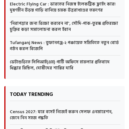
Electric Flying Car : ভারতের নিজস্ব ইলেকট্রিক ফ্লাইং কার!
দূষণহীন উড়ন্ত গাড়ি বানিয়ে চমক উত্তরাখণ্ডের তরুণের
'নিরাপত্তার জন্য ভিক্ষা করবেন না', সৌদি-পাক-তুরস্ক প্রতিরক্ষা
চুক্তির কড়া সমালোচনা করল ইরান
Tufanganj News : তুফানগঞ্জ-২ পঞ্চায়েত সমিতিতে নতুন বোর্ড
গঠন করল বিজেপি
ভেটাগুড়িতে সিপিআই(এম) পার্টি অফিসে হামলার প্রতিবাদে
ধিক্কার মিছিল, দোষীদের শাস্তির দাবি
TODAY TRENDING
Census 2027: ঘরে বসেই নিজেই করুন সেলফ এনমারেশন,
জেনে নিন সহজ পদ্ধতি