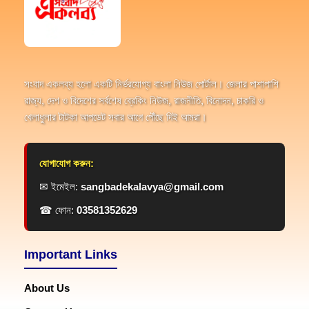
সংবাদ একলব্য হলো একটি নির্ভরযোগ্য বাংলা নিউজ পোর্টাল। জেলার পাশাপাশি
রাজ্য, দেশ ও বিদেশের সর্বশেষ ব্রেকিং নিউজ, রাজনীতি, বিনোদন, চাকরি ও
খেলাধুলার টাটকা আপডেট সবার আগে পৌঁছে দিই আমরা।
যোগাযোগ করুন:
✉ ইমেইল:
sangbadekalavya@gmail.com
☎ ফোন:
03581352629
Important Links
About Us