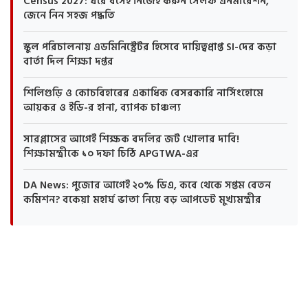
Census 2027: ঘরে বসেই নিজেই করুন সেলফ এনমারেশন,
জেনে নিন সহজ পদ্ধতি
স্কুল পরিচালনায় এডমিনিস্ট্রেটর হিসেবে দায়িত্বপ্রাপ্ত SI-দের কড়া
বার্তা দিল শিক্ষা দপ্তর
শিলিগুড়ি ও কোচবিহারের একাধিক বেসরকারি নার্সিংহোমে
আয়কর ও ইডি-র হানা, ব্যাপক চাঞ্চল্য
সারপ্লাসের আগেই শিক্ষক বদলির জট খোলার দাবি!
শিক্ষামন্ত্রীকে ১০ দফা চিঠি APGTWA-এর
DA News: পুজোর আগেই ২০% ডিএ, কবে থেকে সপ্তম বেতন
কমিশন? বকেয়া মহার্ঘ ভাতা নিয়ে বড় আপডেট মুখ্যমন্ত্রীর