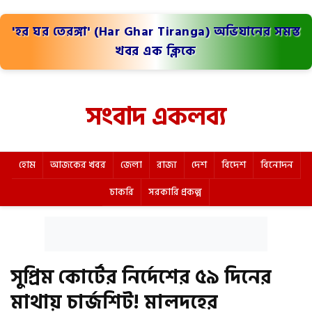
'হর ঘর তেরঙ্গা' (Har Ghar Tiranga) অভিযানের সমস্ত
খবর এক ক্লিকে
সংবাদ একলব্য
হোম
আজকের খবর
জেলা
রাজ্য
দেশ
বিদেশ
বিনোদন
চাকরি
সরকারি প্রকল্প
সুপ্রিম কোর্টের নির্দেশের ৫৯ দিনের
মাথায় চার্জশিট! মালদহের