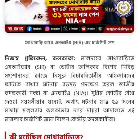
মোথাবাড়ি কাণ্ডে এনআইএ (NIA)-এর চার্জশিট পেশ
নিজস্ব প্রতিবেদন, কলকাতা:
মালদহের মোথাবাড়িতে
এসআইআর (SIR) বা ভোটার তালিকার বিশেষ নিবিড়
সংশোধনের কাজে নিযুক্ত বিচারবিভাগীয় অফিসারদের
আটকে রাখার ঘটনায় বড়সড় পদক্ষেপ করল জাতীয়
তদন্তকারী সংস্থা বা এনআইএ (NIA)। সুপ্রিম কোর্টের বেঁধে
দেওয়া সময়সীমার মধ্যেই, অর্থাৎ ঘটনার মাত্র ৫৯ দিনের
মাথায় মঙ্গলবার কলকাতার নগর দায়রা আদালতে এই
মামলার চার্জশিট জমা দিলেন কেন্দ্রীয় তদন্তকারীরা।
কী ঘটেছিল মোথাবাড়িতে?