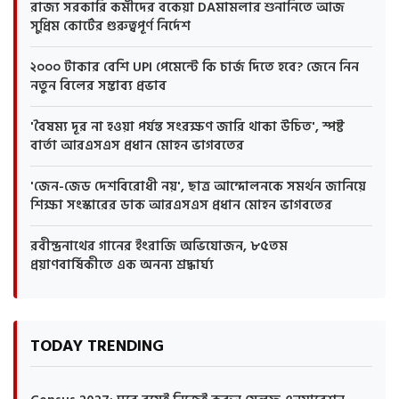
রাজ্য সরকারি কর্মীদের বকেয়া DAমামলার শুনানিতে আজ
সুপ্রিম কোর্টের গুরুত্বপূর্ণ নির্দেশ
২০০০ টাকার বেশি UPI পেমেন্টে কি চার্জ দিতে হবে? জেনে নিন
নতুন বিলের সম্ভাব্য প্রভাব
'বৈষম্য দূর না হওয়া পর্যন্ত সংরক্ষণ জারি থাকা উচিত', স্পষ্ট
বার্তা আরএসএস প্রধান মোহন ভাগবতের
'জেন-জেড দেশবিরোধী নয়', ছাত্র আন্দোলনকে সমর্থন জানিয়ে
শিক্ষা সংস্কারের ডাক আরএসএস প্রধান মোহন ভাগবতের
রবীন্দ্রনাথের গানের ইংরাজি অভিযোজন, ৮৫তম
প্রয়াণবার্ষিকীতে এক অনন্য শ্রদ্ধার্ঘ্য
TODAY TRENDING