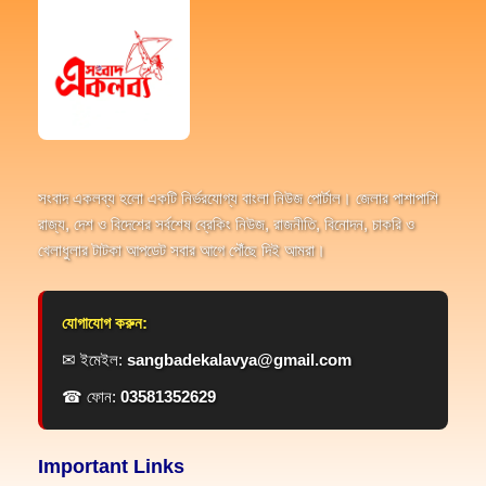
সংবাদ একলব্য হলো একটি নির্ভরযোগ্য বাংলা নিউজ পোর্টাল। জেলার পাশাপাশি
রাজ্য, দেশ ও বিদেশের সর্বশেষ ব্রেকিং নিউজ, রাজনীতি, বিনোদন, চাকরি ও
খেলাধুলার টাটকা আপডেট সবার আগে পৌঁছে দিই আমরা।
যোগাযোগ করুন:
✉ ইমেইল:
sangbadekalavya@gmail.com
☎ ফোন:
03581352629
Important Links