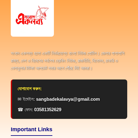
সংবাদ একলব্য হলো একটি নির্ভরযোগ্য বাংলা নিউজ পোর্টাল। জেলার পাশাপাশি
রাজ্য, দেশ ও বিদেশের সর্বশেষ ব্রেকিং নিউজ, রাজনীতি, বিনোদন, চাকরি ও
খেলাধুলার টাটকা আপডেট সবার আগে পৌঁছে দিই আমরা।
যোগাযোগ করুন:
✉ ইমেইল:
sangbadekalavya@gmail.com
☎ ফোন:
03581352629
Important Links