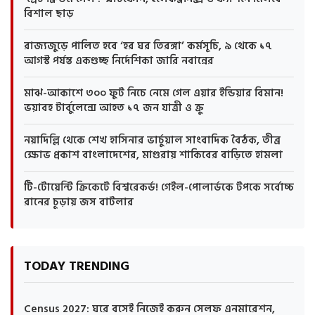
বিশাল ছাড়
রাজ্যজুড়ে পালিত হবে ‘হর ঘর তিরঙ্গা’ কর্মসূচি, ৯ থেকে ১৭
আগস্ট পর্যন্ত একগুচ্ছ নির্দেশিকা জারি নবান্নের
মাঝ-আকাশে ৩০০ ফুট নিচে নেমে গেল এয়ার ইন্ডিয়ার বিমান!
ভয়াবহ টার্বুলেন্সে আহত ১৭ জন যাত্রী ও ক্রু
নয়াদিল্লি থেকে শেখ হাসিনার ভার্চুয়াল সাংবাদিক বৈঠক, তীব্র
ক্ষোভ প্রকাশ বাংলাদেশের, মাগুরায় শাকিবের বাড়িতে হামলা
টি-টোয়েন্টি ক্রিকেটে বিশ্বরেকর্ড! গেইল-পোলার্ডকে টপকে সর্বোচ্চ
রানের চূড়ায় জস বাটলার
TODAY TRENDING
Census 2027: ঘরে বসেই নিজেই করুন সেলফ এনমারেশন,