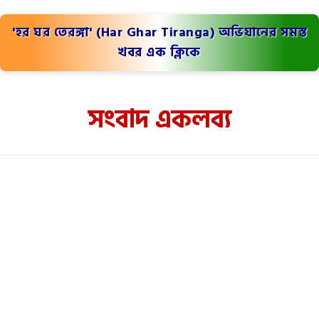
'হর ঘর তেরঙ্গা' (Har Ghar Tiranga) অভিযানের সমস্ত
খবর এক ক্লিকে
সংবাদ একলব্য