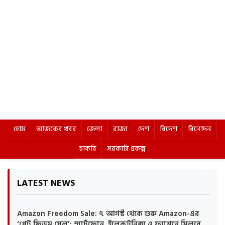
হোম
আজকের খবর
জেলা
রাজ্য
দেশ
বিদেশ
বিনোদন
চাকরি
সরকারি প্রকল্প
LATEST NEWS
Amazon Freedom Sale: ৭ আগস্ট থেকে শুরু Amazon-এর
‘গ্রেট ফ্রিডম সেল’: স্মার্টফোন, ইলেকট্রনিক্স ও ফ্যাশনে মিলবে