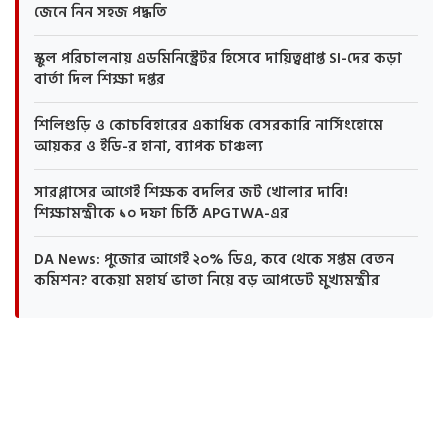
জেনে নিন সহজ পদ্ধতি
স্কুল পরিচালনায় এডমিনিস্ট্রেটর হিসেবে দায়িত্বপ্রাপ্ত SI-দের কড়া
বার্তা দিল শিক্ষা দপ্তর
শিলিগুড়ি ও কোচবিহারের একাধিক বেসরকারি নার্সিংহোমে
আয়কর ও ইডি-র হানা, ব্যাপক চাঞ্চল্য
সারপ্লাসের আগেই শিক্ষক বদলির জট খোলার দাবি!
শিক্ষামন্ত্রীকে ১০ দফা চিঠি APGTWA-এর
DA News: পুজোর আগেই ২০% ডিএ, কবে থেকে সপ্তম বেতন
কমিশন? বকেয়া মহার্ঘ ভাতা নিয়ে বড় আপডেট মুখ্যমন্ত্রীর