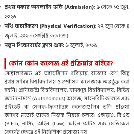
প্রথম দফার অনলাইন ভর্তি (Admission):
৯ থেকে ১৫ জুন,
২০২৬
নথি যাচাইকরণ (Physical Verification):
২৭ জুন থেকে ৪
জুলাই, ২০২৬ (সংশ্লিষ্ট কলেজে)
নতুন শিক্ষাবর্ষের ক্লাস শুরু:
৬ জুলাই, ২০২৬
কোন কোন কলেজ এই প্রক্রিয়ার বাইরে?
সেন্ট্রালাইজড এই অ্যাডমিশন প্রক্রিয়ায় রাজ্যের বেশ কিছু
প্রথম সারির বিশ্ববিদ্যালয় ও স্বশাসিত কলেজকে অন্তর্ভুক্ত করা
হয়নি। প্রেসিডেন্সি বিশ্ববিদ্যালয়, যাদবপুর বিশ্ববিদ্যালয়, বিভিন্ন
অটোনোমার্স (Autonomous) কলেজ, মাইনরিটি কলেজ এবং
প্রাইভেট বা সেলফ-ফিন্যান্সিং কলেজগুলির ভর্তি প্রক্রিয়া
আগের মতোই তাদের নিজস্ব নিয়মে চলবে। এছাড়াও, বি.এড
(B.Ed), নার্সিং, আইন (Law), ফাইন আর্টস এবং মেডিকেল
কোর্সের ক্ষেত্রে এই নির্দেশিকা প্রযোজ্য নয়।