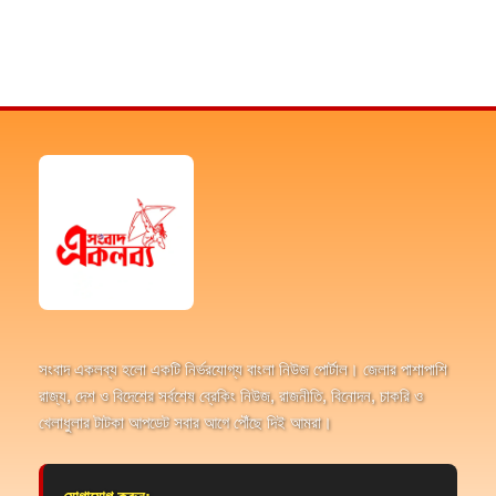
সংবাদ একলব্য হলো একটি নির্ভরযোগ্য বাংলা নিউজ পোর্টাল। জেলার পাশাপাশি
রাজ্য, দেশ ও বিদেশের সর্বশেষ ব্রেকিং নিউজ, রাজনীতি, বিনোদন, চাকরি ও
খেলাধুলার টাটকা আপডেট সবার আগে পৌঁছে দিই আমরা।