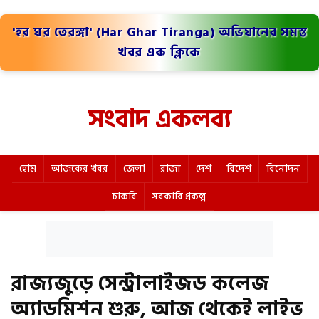
'হর ঘর তেরঙ্গা' (Har Ghar Tiranga) অভিযানের সমস্ত
খবর এক ক্লিকে
সংবাদ একলব্য
হোম
আজকের খবর
জেলা
রাজ্য
দেশ
বিদেশ
বিনোদন
চাকরি
সরকারি প্রকল্প
রাজ্যজুড়ে সেন্ট্রালাইজড কলেজ
অ্যাডমিশন শুরু, আজ থেকেই লাইভ