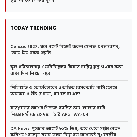
মুদ্রা যোজনার ফর্ম পূরণ
TODAY TRENDING
Census 2027: ঘরে বসেই নিজেই করুন সেলফ এনমারেশন,
জেনে নিন সহজ পদ্ধতি
স্কুল পরিচালনায় এডমিনিস্ট্রেটর হিসেবে দায়িত্বপ্রাপ্ত SI-দের কড়া
বার্তা দিল শিক্ষা দপ্তর
শিলিগুড়ি ও কোচবিহারের একাধিক বেসরকারি নার্সিংহোমে
আয়কর ও ইডি-র হানা, ব্যাপক চাঞ্চল্য
সারপ্লাসের আগেই শিক্ষক বদলির জট খোলার দাবি!
শিক্ষামন্ত্রীকে ১০ দফা চিঠি APGTWA-এর
DA News: পুজোর আগেই ২০% ডিএ, কবে থেকে সপ্তম বেতন
কমিশন? বকেয়া মহার্ঘ ভাতা নিয়ে বড় আপডেট মুখ্যমন্ত্রীর