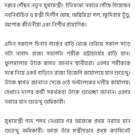
দপ্তরে পৌঁছন নতুন মুখ্যমন্ত্রী। ইতিমধ্যে নবান্নে পৌঁছে গিয়েছেন
নবনির্বাচিত ৫ মন্ত্রী দিলীপ ঘোষ, অগ্নিমিত্রা পল, ক্ষুদিরাম টুডু,
অশোক কীর্তনীয়া এবং নিশীথ প্রামাণিক।
এদিন সকালে চিনার পার্কের বাড়ি থেকে বেরিয়ে সকাল সাড়ে
নটা নাগাদ রাজ্য সভাপতি শমীক ভট্টাচার্যের বাড়ি যান।
ফুলমালায় তাঁকে স্বাগত জানান স্থানীয়রা। এরপর শমীককে
সঙ্গে নিয়ে একই গাড়িতে রাজ্য বিজেপি কার্যালয়ে যান শুভেন্দু।
তাঁকে স্বাগত জানাতে সেজে ওঠে সল্টলেকের দলীয় কার্যালয়।
সেখানে দলের কর্মী সমর্থকরা তাঁকে শুভেচ্ছা জানান। এরপর
নবান্নে যান শুভেন্দু অধিকারী।
মুখ্যমন্ত্রী পদে শপথ নেওয়ার পর আজকে প্রথম নবান্নে যান
শুভেন্দু অধিকারী। আজ তাঁর মন্ত্রীসভার প্রথম ক্যাবিনেট