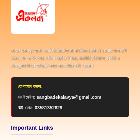
সংবাদ একলব্য হলো একটি নির্ভরযোগ্য বাংলা নিউজ পোর্টাল। জেলার পাশাপাশি
রাজ্য, দেশ ও বিদেশের সর্বশেষ ব্রেকিং নিউজ, রাজনীতি, বিনোদন, চাকরি ও
খেলাধুলার টাটকা আপডেট সবার আগে পৌঁছে দিই আমরা।
যোগাযোগ করুন:
✉ ইমেইল:
sangbadekalavya@gmail.com
☎ ফোন:
03581352629
Important Links