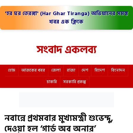
'হর ঘর তেরঙ্গা' (Har Ghar Tiranga) অভিযানের সমস্ত
খবর এক ক্লিকে
সংবাদ একলব্য
হোম
আজকের খবর
জেলা
রাজ্য
দেশ
বিদেশ
বিনোদন
চাকরি
সরকারি প্রকল্প
নবান্নে প্রথমবার মুখ্যমন্ত্রী শুভেন্দু,
দেওয়া হল ‘গার্ড অব অনার’