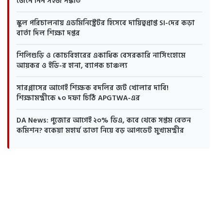
জেনে নিন সহজ পদ্ধতি
স্কুল পরিচালনায় এডমিনিস্ট্রেটর হিসেবে দায়িত্বপ্রাপ্ত SI-দের কড়া
বার্তা দিল শিক্ষা দপ্তর
শিলিগুড়ি ও কোচবিহারের একাধিক বেসরকারি নার্সিংহোমে
আয়কর ও ইডি-র হানা, ব্যাপক চাঞ্চল্য
সারপ্লাসের আগেই শিক্ষক বদলির জট খোলার দাবি!
শিক্ষামন্ত্রীকে ১০ দফা চিঠি APGTWA-এর
DA News: পুজোর আগেই ২০% ডিএ, কবে থেকে সপ্তম বেতন
কমিশন? বকেয়া মহার্ঘ ভাতা নিয়ে বড় আপডেট মুখ্যমন্ত্রীর