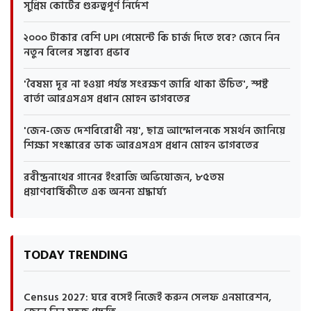
সুপ্রিম কোর্টের গুরুত্বপূর্ণ নির্দেশ
২০০০ টাকার বেশি UPI পেমেন্টে কি চার্জ দিতে হবে? জেনে নিন
নতুন বিলের সম্ভাব্য প্রভাব
'বৈষম্য দূর না হওয়া পর্যন্ত সংরক্ষণ জারি থাকা উচিত', স্পষ্ট
বার্তা আরএসএস প্রধান মোহন ভাগবতের
'জেন-জেড দেশবিরোধী নয়', ছাত্র আন্দোলনকে সমর্থন জানিয়ে
শিক্ষা সংস্কারের ডাক আরএসএস প্রধান মোহন ভাগবতের
রবীন্দ্রনাথের গানের ইংরাজি অভিযোজন, ৮৫তম
প্রয়াণবার্ষিকীতে এক অনন্য শ্রদ্ধার্ঘ্য
TODAY TRENDING
Census 2027: ঘরে বসেই নিজেই করুন সেলফ এনমারেশন,