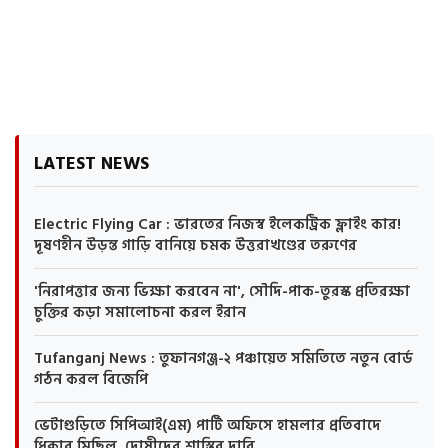
LATEST NEWS
Electric Flying Car : ভারতের নিজস্ব ইলেকট্রিক ফ্লাইং কার!
দূষণহীন উড়ন্ত গাড়ি বানিয়ে চমক উত্তরাখণ্ডের তরুণের
'নিরাপত্তার জন্য ভিক্ষা করবেন না', সৌদি-পাক-তুরস্ক প্রতিরক্ষা
চুক্তির কড়া সমালোচনা করল ইরান
Tufanganj News : তুফানগঞ্জ-২ পঞ্চায়েত সমিতিতে নতুন বোর্ড
গঠন করল বিজেপি
ভেটাগুড়িতে সিপিআই(এম) পার্টি অফিসে হামলার প্রতিবাদে
ধিক্কার মিছিল, দোষীদের শাস্তির দাবি