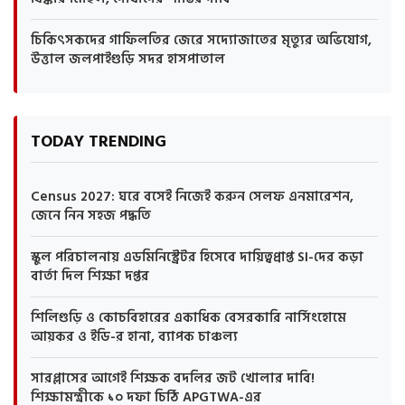
চিকিৎসকদের গাফিলতির জেরে সদ্যোজাতের মৃত্যুর অভিযোগ,
উত্তাল জলপাইগুড়ি সদর হাসপাতাল
TODAY TRENDING
Census 2027: ঘরে বসেই নিজেই করুন সেলফ এনমারেশন,
জেনে নিন সহজ পদ্ধতি
স্কুল পরিচালনায় এডমিনিস্ট্রেটর হিসেবে দায়িত্বপ্রাপ্ত SI-দের কড়া
বার্তা দিল শিক্ষা দপ্তর
শিলিগুড়ি ও কোচবিহারের একাধিক বেসরকারি নার্সিংহোমে
আয়কর ও ইডি-র হানা, ব্যাপক চাঞ্চল্য
সারপ্লাসের আগেই শিক্ষক বদলির জট খোলার দাবি!
শিক্ষামন্ত্রীকে ১০ দফা চিঠি APGTWA-এর