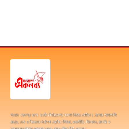
সংবাদ একলব্য হলো একটি নির্ভরযোগ্য বাংলা নিউজ পোর্টাল। জেলার পাশাপাশি
রাজ্য, দেশ ও বিদেশের সর্বশেষ ব্রেকিং নিউজ, রাজনীতি, বিনোদন, চাকরি ও
খেলাধুলার টাটকা আপডেট সবার আগে পৌঁছে দিই আমরা।