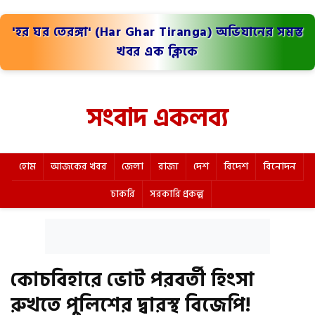
'হর ঘর তেরঙ্গা' (Har Ghar Tiranga) অভিযানের সমস্ত
খবর এক ক্লিকে
সংবাদ একলব্য
হোম
আজকের খবর
জেলা
রাজ্য
দেশ
বিদেশ
বিনোদন
চাকরি
সরকারি প্রকল্প
কোচবিহারে ভোট পরবর্তী হিংসা
রুখতে পুলিশের দ্বারস্থ বিজেপি!