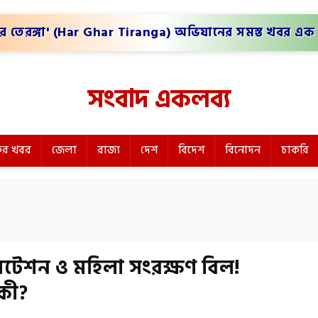
র তেরঙ্গা' (Har Ghar Tiranga) অভিযানের সমস্ত খবর এক 
সংবাদ একলব্য
র খবর
জেলা
রাজ্য
দেশ
বিদেশ
বিনোদন
চাকরি
েশন ও মহিলা সংরক্ষণ বিল!
কী?