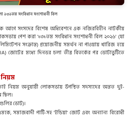
ো ১৩১তম সংবিধান সংশোধনী বিল
িক আগে সংসদের বিশেষ অধিবেশনে এক নজিরবিহীন নাটকীয়
৬) লোকসভায় পেশ করা '১৩১তম সংবিধান সংশোধনী বিল ২০২৬' (যা
িটেশন সংক্রান্ত) প্রয়োজনীয় সমর্থন না পাওয়ায় খারিজ হয়ে
DIA) জোটের মধ্যে দিনভর চলা তীব্র বিতর্কের পর ভোটাভুটিতে
নিয়ম
ই নিয়ম অনুযায়ী লোকসভায় উপস্থিত সদস্যদের অন্তত দুই-
ন ছিল।
গুলির ভোট)।
মকে, সমাজবাদী পার্টি-সহ 'ইন্ডিয়া' জোট এবং অন্যান্য বিরোধী