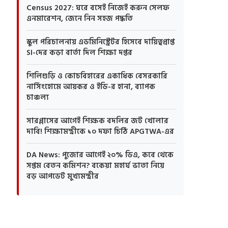
Census 2027: ঘরে বসেই নিজেই করুন সেলফ
এনমারেশন, জেনে নিন সহজ পদ্ধতি
স্কুল পরিচালনায় এডমিনিস্ট্রেটর হিসেবে দায়িত্বপ্রাপ্ত
SI-দের কড়া বার্তা দিল শিক্ষা দপ্তর
শিলিগুড়ি ও কোচবিহারের একাধিক বেসরকারি
নার্সিংহোমে আয়কর ও ইডি-র হানা, ব্যাপক
চাঞ্চল্য
সারপ্লাসের আগেই শিক্ষক বদলির জট খোলার
দাবি! শিক্ষামন্ত্রীকে ১০ দফা চিঠি APGTWA-এর
DA News: পুজোর আগেই ২০% ডিএ, কবে থেকে
সপ্তম বেতন কমিশন? বকেয়া মহার্ঘ ভাতা নিয়ে
বড় আপডেট মুখ্যমন্ত্রীর