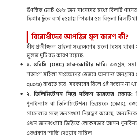
উপস্থিত মোট ৫২৮ জন সাংসদের মধ্যে বিলটি পাসের 
ফিগার ছুঁতে ব্যর্থ হওয়ায় স্পিকার ওম বিড়লা বিলট
বিরোধীদের আপত্তির মূল কারণ কী?
দীর্ঘ প্রতীক্ষিত মহিলা সংরক্ষণের মতো বিষয় থাকা
মূলত দুটি বড় কারণ রয়েছে:
১. ওবিসি (OBC) সাব-কোটার দাবি:
কংগ্রেস, সম
শতাংশ মহিলা সংরক্ষণের ভেতরে অন্যান্য অনগ্রসর শ
quota) রাখতে হবে। সরকারের বিলে এই সংস্থান না থাক
২. ডিলিমিটেশন নিয়ে দক্ষিণ ভারতের ক্ষোভ:
ব
পুনর্বিন্যাস বা ডিলিমিটেশন। ডিএমকে (DMK), কংগ
সাফল্যের সঙ্গে জনসংখ্যা নিয়ন্ত্রণ করেছে, অন্যদিক
এখন জনসংখ্যার ভিত্তিতে লোকসভার আসন পুনর্বিন্যাস
একপ্রকার 'শাস্তি' দেওয়ার সামিল।