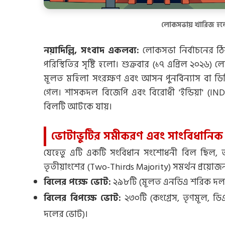
লোকসভায় খারিজ হল
নয়াদিল্লি, সংবাদ একলব্য:
লোকসভা নির্বাচনের ঠ
পরিস্থিতির সৃষ্টি হলো। শুক্রবার (১৭ এপ্রিল ২০২
মূলত মহিলা সংরক্ষণ এবং আসন পুনর্বিন্যাস বা ডিলিম
গেল। শাসকদল বিজেপি এবং বিরোধী 'ইন্ডিয়া' (IN
বিলটি আটকে যায়।
ভোটাভুটির সমীকরণ এবং সাংবিধানিক 
যেহেতু এটি একটি সংবিধান সংশোধনী বিল ছিল, তা
তৃতীয়াংশের (Two-Thirds Majority) সমর্থন প্রয়োজ
বিলের পক্ষে ভোট:
২৯৮টি (মূলত এনডিএ শরিক দল
বিলের বিপক্ষে ভোট:
২৩০টি (কংগ্রেস, তৃণমূল, ডিএ
দলের ভোট)।