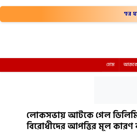
'হর ঘ
হোম
আজকে
লোকসভায় আটকে গেল ডিলিমিট
বিরোধীদের আপত্তির মূল কারণ 