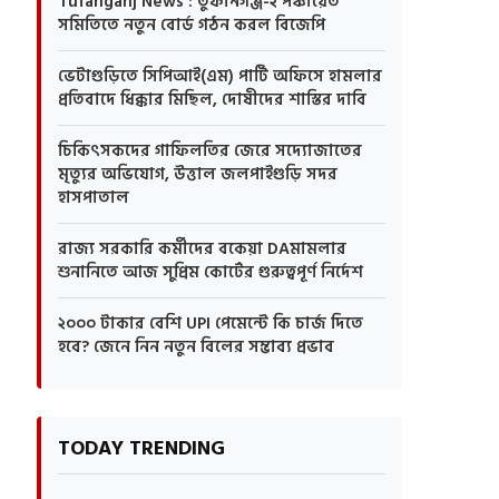
Tufanganj News : তুফানগঞ্জ-২ পঞ্চায়েত
সমিতিতে নতুন বোর্ড গঠন করল বিজেপি
ভেটাগুড়িতে সিপিআই(এম) পার্টি অফিসে হামলার
প্রতিবাদে ধিক্কার মিছিল, দোষীদের শাস্তির দাবি
চিকিৎসকদের গাফিলতির জেরে সদ্যোজাতের
মৃত্যুর অভিযোগ, উত্তাল জলপাইগুড়ি সদর
হাসপাতাল
রাজ্য সরকারি কর্মীদের বকেয়া DAমামলার
শুনানিতে আজ সুপ্রিম কোর্টের গুরুত্বপূর্ণ নির্দেশ
২০০০ টাকার বেশি UPI পেমেন্টে কি চার্জ দিতে
হবে? জেনে নিন নতুন বিলের সম্ভাব্য প্রভাব
TODAY TRENDING