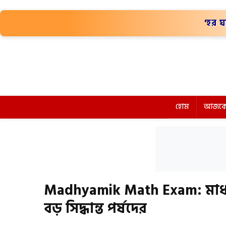
'হর ঘ
হোম
আজকে
Madhyamik Math Exam: মাধ্যম
বড় সিদ্ধান্ত পর্ষদের