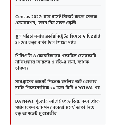
Census 2027: ঘরে বসেই নিজেই করুন সেলফ
এনমারেশন, জেনে নিন সহজ পদ্ধতি
স্কুল পরিচালনায় এডমিনিস্ট্রেটর হিসেবে দায়িত্বপ্রাপ্ত
SI-দের কড়া বার্তা দিল শিক্ষা দপ্তর
শিলিগুড়ি ও কোচবিহারের একাধিক বেসরকারি
নার্সিংহোমে আয়কর ও ইডি-র হানা, ব্যাপক
চাঞ্চল্য
সারপ্লাসের আগেই শিক্ষক বদলির জট খোলার
দাবি! শিক্ষামন্ত্রীকে ১০ দফা চিঠি APGTWA-এর
DA News: পুজোর আগেই ২০% ডিএ, কবে থেকে
সপ্তম বেতন কমিশন? বকেয়া মহার্ঘ ভাতা নিয়ে
বড় আপডেট মুখ্যমন্ত্রীর