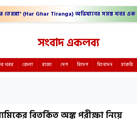
র তেরঙ্গা' (Har Ghar Tiranga) অভিযানের সমস্ত খবর এক 
সংবাদ একলব্য
র খবর
জেলা
রাজ্য
দেশ
বিদেশ
বিনোদন
চাকরি
িকের বিতর্কিত অঙ্ক পরীক্ষা নিয়ে