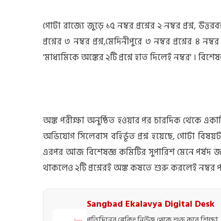
গোটা রাজ্যে জুড়ে ১৫ নম্বর প্রশ্নের ২ নম্বর প্রশ্ন, উত্তর
প্রশ্নের ৩ নম্বর প্রশ্ন,মেদিনীপুরে ৩ নম্বর প্রশ্নের ৪ নম্
'মাধ্যমিকে অঙ্কের ২টি প্রশ্নে হাত দিলেই নম্বর' । বিশেষ
অঙ্ক পরীক্ষা অনুষ্ঠিত হওয়ার পর চারদিক থেকে এক
অভিযোগ সিলেবাস বহির্ভূত প্রশ্ন হয়েছে, গোটা বিষয়ট
এরপর আজ বিশেষজ্ঞ কমিটির সুপারিশ মেনে পর্ষদ জানিয
থাকলেও ২টি প্রশ্নেরই অঙ্ক কষতে শুরু করলেই নম্বর পা
Sangbad Ekalavya Digital Desk
প্রতিদিনের ব্রেকিং নিউজ থেকে শুরু করে শিক্ষা, 