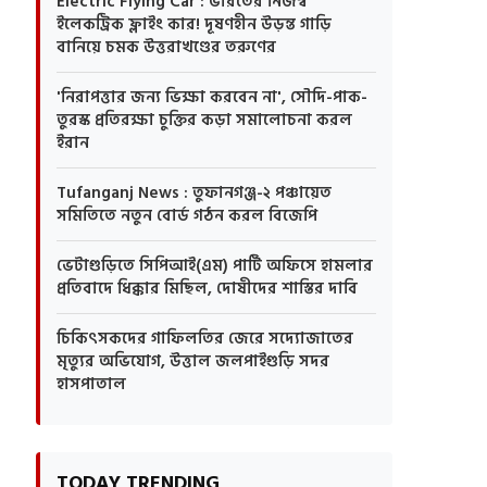
Electric Flying Car : ভারতের নিজস্ব
ইলেকট্রিক ফ্লাইং কার! দূষণহীন উড়ন্ত গাড়ি
বানিয়ে চমক উত্তরাখণ্ডের তরুণের
'নিরাপত্তার জন্য ভিক্ষা করবেন না', সৌদি-পাক-
তুরস্ক প্রতিরক্ষা চুক্তির কড়া সমালোচনা করল
ইরান
Tufanganj News : তুফানগঞ্জ-২ পঞ্চায়েত
সমিতিতে নতুন বোর্ড গঠন করল বিজেপি
ভেটাগুড়িতে সিপিআই(এম) পার্টি অফিসে হামলার
প্রতিবাদে ধিক্কার মিছিল, দোষীদের শাস্তির দাবি
চিকিৎসকদের গাফিলতির জেরে সদ্যোজাতের
মৃত্যুর অভিযোগ, উত্তাল জলপাইগুড়ি সদর
হাসপাতাল
TODAY TRENDING