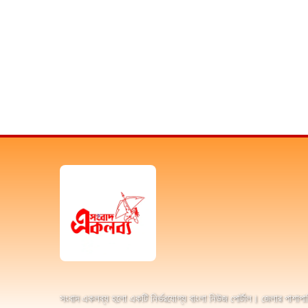
সংবাদ একলব্য হলো একটি নির্ভরযোগ্য বাংলা নিউজ পোর্টাল। জেলার পাশাপা