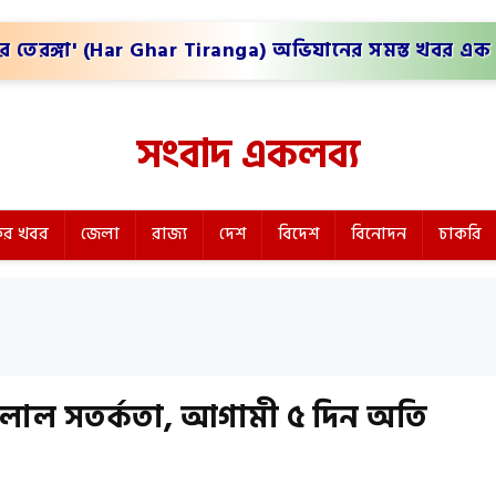
র তেরঙ্গা' (Har Ghar Tiranga) অভিযানের সমস্ত খবর এক 
সংবাদ একলব্য
র খবর
জেলা
রাজ্য
দেশ
বিদেশ
বিনোদন
চাকরি
 লাল সতর্কতা, আগামী ৫ দিন অতি