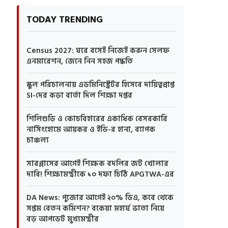
TODAY TRENDING
Census 2027: ঘরে বসেই নিজেই করুন সেলফ
এনমারেশন, জেনে নিন সহজ পদ্ধতি
স্কুল পরিচালনায় এডমিনিস্ট্রেটর হিসেবে দায়িত্বপ্রাপ্ত
SI-দের কড়া বার্তা দিল শিক্ষা দপ্তর
শিলিগুড়ি ও কোচবিহারের একাধিক বেসরকারি
নার্সিংহোমে আয়কর ও ইডি-র হানা, ব্যাপক
চাঞ্চল্য
সারপ্লাসের আগেই শিক্ষক বদলির জট খোলার
দাবি! শিক্ষামন্ত্রীকে ১০ দফা চিঠি APGTWA-এর
DA News: পুজোর আগেই ২০% ডিএ, কবে থেকে
সপ্তম বেতন কমিশন? বকেয়া মহার্ঘ ভাতা নিয়ে
বড় আপডেট মুখ্যমন্ত্রীর