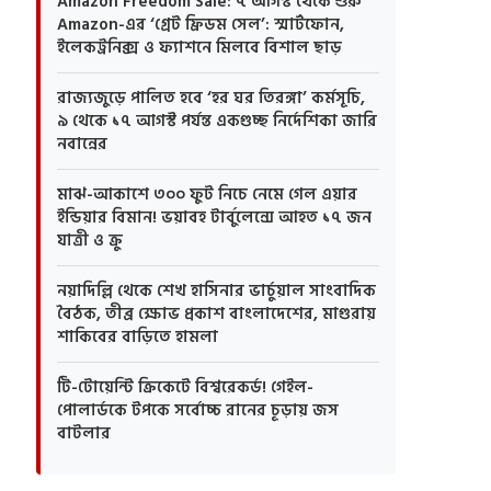
Amazon Freedom Sale: ৭ আগস্ট থেকে শুরু
Amazon-এর ‘গ্রেট ফ্রিডম সেল’: স্মার্টফোন,
ইলেকট্রনিক্স ও ফ্যাশনে মিলবে বিশাল ছাড়
রাজ্যজুড়ে পালিত হবে ‘হর ঘর তিরঙ্গা’ কর্মসূচি,
৯ থেকে ১৭ আগস্ট পর্যন্ত একগুচ্ছ নির্দেশিকা জারি
নবান্নের
মাঝ-আকাশে ৩০০ ফুট নিচে নেমে গেল এয়ার
ইন্ডিয়ার বিমান! ভয়াবহ টার্বুলেন্সে আহত ১৭ জন
যাত্রী ও ক্রু
নয়াদিল্লি থেকে শেখ হাসিনার ভার্চুয়াল সাংবাদিক
বৈঠক, তীব্র ক্ষোভ প্রকাশ বাংলাদেশের, মাগুরায়
শাকিবের বাড়িতে হামলা
টি-টোয়েন্টি ক্রিকেটে বিশ্বরেকর্ড! গেইল-
পোলার্ডকে টপকে সর্বোচ্চ রানের চূড়ায় জস
বাটলার