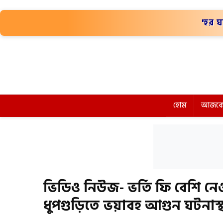
'হর ঘ
হোম
আজকে
ভিডিও নিউজ- ভর্তি ফি বেশি নেওয়
ধুপগুড়িতে ভয়াবহ আগুন ঘটনাস্থল