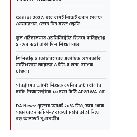
Census 2027: ঘরে বসেই নিজেই করুন সেলফ
এনমারেশন, জেনে নিন সহজ পদ্ধতি
স্কুল পরিচালনায় এডমিনিস্ট্রেটর হিসেবে দায়িত্বপ্রাপ্ত
SI-দের কড়া বার্তা দিল শিক্ষা দপ্তর
শিলিগুড়ি ও কোচবিহারের একাধিক বেসরকারি
নার্সিংহোমে আয়কর ও ইডি-র হানা, ব্যাপক
চাঞ্চল্য
সারপ্লাসের আগেই শিক্ষক বদলির জট খোলার
দাবি! শিক্ষামন্ত্রীকে ১০ দফা চিঠি APGTWA-এর
DA News: পুজোর আগেই ২০% ডিএ, কবে থেকে
সপ্তম বেতন কমিশন? বকেয়া মহার্ঘ ভাতা নিয়ে
বড় আপডেট মুখ্যমন্ত্রীর