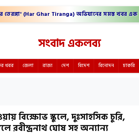
র তেরঙ্গা' (Har Ghar Tiranga) অভিযানের সমস্ত খবর এক 
সংবাদ একলব্য
র খবর
জেলা
রাজ্য
দেশ
বিদেশ
বিনোদন
চাকরি
ায় বিক্ষোভ স্কুলে, দুঃসাহসিক চুরি,
ে রবীন্দ্রনাথ ঘোষ সহ অন্যান্য