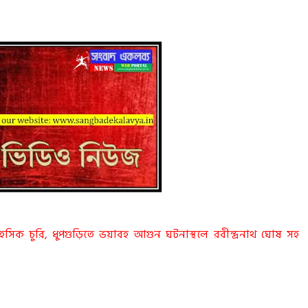
াহসিক চুরি, ধুপগুড়িতে ভয়াবহ আগুন ঘটনাস্থলে রবীন্দ্রনাথ ঘোষ সহ