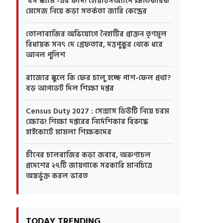
'বস স্ক্যাম'-এর ফাঁদ! হোয়াটসঅ্যাপে ক্ষতিকারক
মেসেজ নিয়ে কড়া সতর্কতা জারি কেন্দ্রের
তোলাবাজির অভিযোগে নৈহাটির প্রাক্তন তৃণমূল
বিধায়ক সনৎ দে গ্রেফতার, দত্তপুকুর থেকে ধরে
আনল পুলিশ
রাজ্যের স্কুলে কি ফের চালু হচ্ছে পাশ-ফেল প্রথা?
বড় আপডেট দিল শিক্ষা দপ্তর
Census Duty 2027 : সেন্সাস ডিউটি নিয়ে চরম
ক্ষোভ! শিক্ষা দপ্তরের নির্দেশিকার বিরুদ্ধে
হাইকোর্টে মামলা শিক্ষকদের
চীনের চালবাজির কড়া জবাব, অরুণাচল
প্রদেশের ২৭টি জায়গাকে সরকারি মানচিত্রে
অন্তর্ভুক্ত করল ভারত
TODAY TRENDING