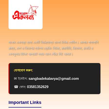
সংবাদ একলব্য হলো একটি নির্ভরযোগ্য বাংলা নিউজ পোর্টাল। জেলার পাশাপাশি
রাজ্য, দেশ ও বিদেশের সর্বশেষ ব্রেকিং নিউজ, রাজনীতি, বিনোদন, চাকরি ও
খেলাধুলার টাটকা আপডেট সবার আগে পৌঁছে দিই আমরা।
যোগাযোগ করুন:
✉ ইমেইল:
sangbadekalavya@gmail.com
☎ ফোন:
03581352629
Important Links