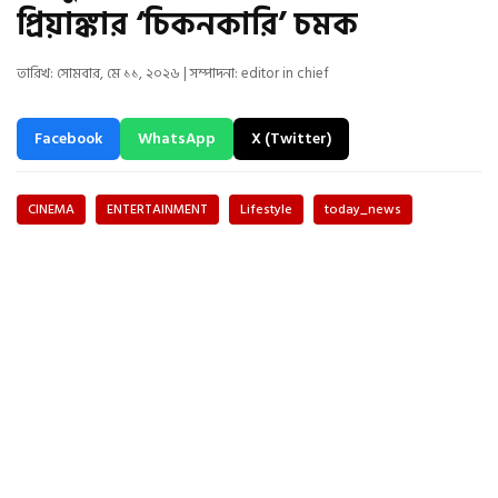
প্রিয়াঙ্কার ‘চিকনকারি’ চমক
তারিখ: সোমবার, মে ১১, ২০২৬ | সম্পাদনা: editor in chief
Facebook
WhatsApp
X (Twitter)
CINEMA
ENTERTAINMENT
Lifestyle
today_news