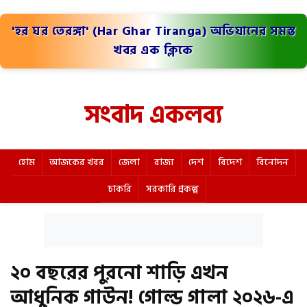
'হর ঘর তেরঙ্গা' (Har Ghar Tiranga) অভিযানের সমস্ত
খবর এক ক্লিকে
সংবাদ একলব্য
হোম
আজকের খবর
জেলা
রাজ্য
দেশ
বিদেশ
বিনোদন
চাকরি
সরকারি প্রকল্প
২০ বছরের পুরনো শাড়ি এখন
আধুনিক গাউন! গোল্ড গালা ২০২৬-এ