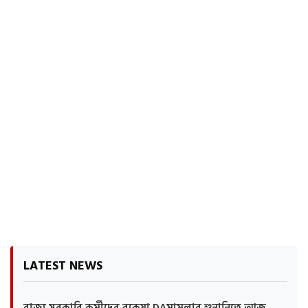
LATEST NEWS
রাজ্য সরকারি কর্মীদের বকেয়া DAমামলার শুনানিতে আজ