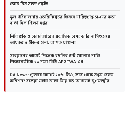
জেনে নিন সহজ পদ্ধতি
স্কুল পরিচালনায় এডমিনিস্ট্রেটর হিসেবে দায়িত্বপ্রাপ্ত SI-দের কড়া
বার্তা দিল শিক্ষা দপ্তর
শিলিগুড়ি ও কোচবিহারের একাধিক বেসরকারি নার্সিংহোমে
আয়কর ও ইডি-র হানা, ব্যাপক চাঞ্চল্য
সারপ্লাসের আগেই শিক্ষক বদলির জট খোলার দাবি!
শিক্ষামন্ত্রীকে ১০ দফা চিঠি APGTWA-এর
DA News: পুজোর আগেই ২০% ডিএ, কবে থেকে সপ্তম বেতন
কমিশন? বকেয়া মহার্ঘ ভাতা নিয়ে বড় আপডেট মুখ্যমন্ত্রীর