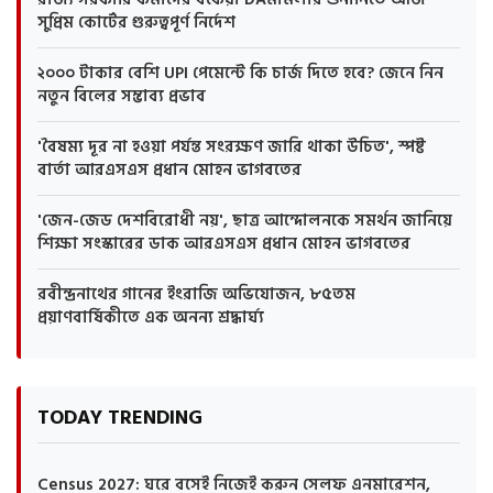
সুপ্রিম কোর্টের গুরুত্বপূর্ণ নির্দেশ
২০০০ টাকার বেশি UPI পেমেন্টে কি চার্জ দিতে হবে? জেনে নিন
নতুন বিলের সম্ভাব্য প্রভাব
'বৈষম্য দূর না হওয়া পর্যন্ত সংরক্ষণ জারি থাকা উচিত', স্পষ্ট
বার্তা আরএসএস প্রধান মোহন ভাগবতের
'জেন-জেড দেশবিরোধী নয়', ছাত্র আন্দোলনকে সমর্থন জানিয়ে
শিক্ষা সংস্কারের ডাক আরএসএস প্রধান মোহন ভাগবতের
রবীন্দ্রনাথের গানের ইংরাজি অভিযোজন, ৮৫তম
প্রয়াণবার্ষিকীতে এক অনন্য শ্রদ্ধার্ঘ্য
TODAY TRENDING
Census 2027: ঘরে বসেই নিজেই করুন সেলফ এনমারেশন,