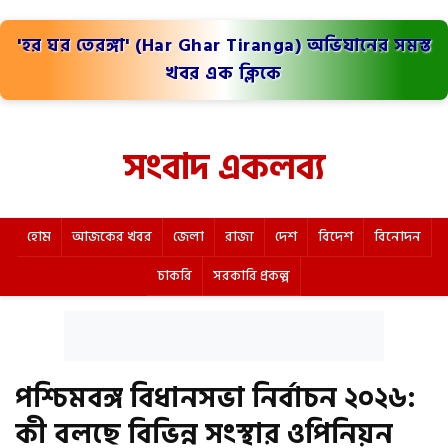
'হর ঘর তেরঙ্গা' (Har Ghar Tiranga) অভিযানের সমস্ত
খবর এক ক্লিকে
সংবাদ একলব্য
হোম
আজকের খবর
জেলা
রাজ্য
দেশ
বিদেশ
বিনোদন
চাকরি
সরকারি প্রকল্প
পশ্চিমবঙ্গ বিধানসভা নির্বাচন ২০২৬:
কী বলছে বিভিন্ন সংস্থার ওপিনিয়ন