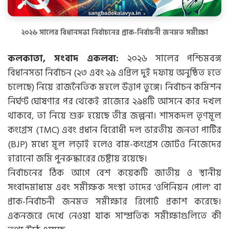
২০২৬ সালের বিধানসভা নির্বাচনের প্রাক-নির্বাচনী জনমত সমীক্ষা
কলকাতা, সংবাদ একলব্য:
২০২৬ সালের পশ্চিমবঙ্গ
বিধানসভা নির্বাচন (২৩ এবং ২৯ এপ্রিল দুই দফায় অনুষ্ঠিত হতে
চলেছে) নিয়ে রাজনৈতিক মহলে উত্তাপ তুঙ্গে। নির্বাচন কমিশন
নির্ঘণ্ট ঘোষণার পর থেকেই রাজ্যের ২৯৪টি আসনে কার দখল
থাকবে, তা নিয়ে শুরু হয়েছে তীব্র জল্পনা। শাসকদল তৃণমূল
কংগ্রেস (TMC) এবং প্রধান বিরোধী দল ভারতীয় জনতা পার্টির
(BJP) মধ্যে মূল লড়াই হলেও বাম-কংগ্রেস জোটও নিজেদের
হারানো জমি পুনরুদ্ধারের চেষ্টায় রয়েছে।
নির্বাচনের ঠিক আগে বেশ কয়েকটি জাতীয় ও স্থানীয়
সংবাদমাধ্যম এবং সমীক্ষক সংস্থা তাদের 'ওপিনিয়ন পোল' বা
প্রাক-নির্বাচনী জনমত সমীক্ষার রিপোর্ট প্রকাশ করেছে।
একনজরে দেখে নেওয়া যাক সাম্প্রতিক সমীক্ষাগুলিতে কী