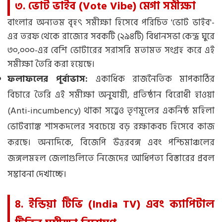
৩. ভোট ভাইব (Vote Vibe) মেগা সমীক্ষা
বাংলার অন্যতম বৃহৎ সমীক্ষা হিসেবে পরিচিত 'ভোট ভাইব'-
এর তরফ থেকে রাজ্যের সবকটি (২৯৪টি) বিধানসভা কেন্দ্র ঘুরে
৩০,০০০-এর বেশি ভোটারের সরাসরি মতামত সংগ্রহ করে এই
সমীক্ষা তৈরি করা হয়েছে।
ফলাফলের পূর্বাভাস:
একাধিক রাজনৈতিক মাপকাঠির
বিচারে তৈরি এই সমীক্ষা অনুযায়ী, প্রতিষ্ঠান বিরোধী হাওয়া
(Anti-incumbency) থাকা সত্ত্বেও তৃণমূলের একনিষ্ঠ মহিলা
ভোটব্যাঙ্ক শাসকদলের সবচেয়ে বড় রক্ষাকবচ হিসেবে কাজ
করছে। অন্যদিকে, বিজেপি উত্তরবঙ্গ এবং পশ্চিমাঞ্চলের
জঙ্গলমহল জেলাগুলিতে নিজেদের আধিপত্য বিস্তারের প্রবল
সম্ভাবনা দেখাচ্ছে।
৪. ইন্ডিয়া টিভি (India TV) এবং ক্যাপিটাল