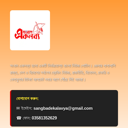
সংবাদ একলব্য হলো একটি নির্ভরযোগ্য বাংলা নিউজ পোর্টাল। জেলার পাশাপাশি
রাজ্য, দেশ ও বিদেশের সর্বশেষ ব্রেকিং নিউজ, রাজনীতি, বিনোদন, চাকরি ও
খেলাধুলার টাটকা আপডেট সবার আগে পৌঁছে দিই আমরা।
যোগাযোগ করুন:
✉ ইমেইল:
sangbadekalavya@gmail.com
☎ ফোন:
03581352629