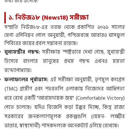
তথ্য উঠে এসেছে:
১. নিউজ১৮ (News18) সমীক্ষা
সম্প্রতি নিউজ১৮-এর তরফ থেকে প্রকাশিত ২০২৬ সালের
মেগা ওপিনিয়ন পোল অনুযায়ী, পশ্চিমবঙ্গে আবারও ঘাসফুল
শিবিরের জয়ের প্রবল সম্ভাবনা রয়েছে।
মুখ্যমন্ত্রীর পছন্দ:
সমীক্ষায় স্পষ্টভাবে দেখা গেছে, মুখ্যমন্ত্রী
হিসেবে বাংলার মানুষের প্রথম পছন্দ এখনও মমতা
বন্দ্যোপাধ্যায়।
ফলাফলের পূর্বাভাস:
এই সমীক্ষা অনুযায়ী, তৃণমূল কংগ্রেস
(TMC) গ্রামীণ এবং শহরতলি এলাকায় নিজেদের আধিপত্য
ধরে রেখে একটি "আরামদায়ক জয়" (Comfortable Victory)
পেতে চলেছে। যদিও বিজেপি কড়া টক্কর দিচ্ছে, কিন্তু রাজ্য
সরকারের জনকল্যাণমূলক প্রকল্পগুলি (যেমন- লক্ষ্মীর
ভাণ্ডার, স্বাস্থ্যসাথী) শাসকদলকে অনেকটাই এগিয়ে রেখেছে।