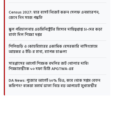
Census 2027: ঘরে বসেই নিজেই করুন সেলফ এনমারেশন,
জেনে নিন সহজ পদ্ধতি
স্কুল পরিচালনায় এডমিনিস্ট্রেটর হিসেবে দায়িত্বপ্রাপ্ত SI-দের কড়া
বার্তা দিল শিক্ষা দপ্তর
শিলিগুড়ি ও কোচবিহারের একাধিক বেসরকারি নার্সিংহোমে
আয়কর ও ইডি-র হানা, ব্যাপক চাঞ্চল্য
সারপ্লাসের আগেই শিক্ষক বদলির জট খোলার দাবি!
শিক্ষামন্ত্রীকে ১০ দফা চিঠি APGTWA-এর
DA News: পুজোর আগেই ২০% ডিএ, কবে থেকে সপ্তম বেতন
কমিশন? বকেয়া মহার্ঘ ভাতা নিয়ে বড় আপডেট মুখ্যমন্ত্রীর