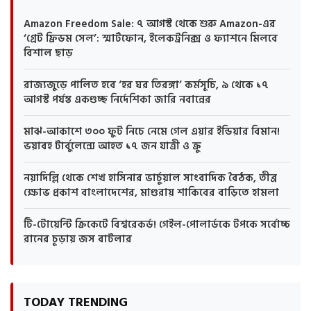
Amazon Freedom Sale: ৭ আগস্ট থেকে শুরু Amazon-এর
‘গ্রেট ফ্রিডম সেল’: স্মার্টফোন, ইলেকট্রনিক্স ও ফ্যাশনে মিলবে
বিশাল ছাড়
রাজ্যজুড়ে পালিত হবে ‘হর ঘর তিরঙ্গা’ কর্মসূচি, ৯ থেকে ১৭
আগস্ট পর্যন্ত একগুচ্ছ নির্দেশিকা জারি নবান্নের
মাঝ-আকাশে ৩০০ ফুট নিচে নেমে গেল এয়ার ইন্ডিয়ার বিমান!
ভয়াবহ টার্বুলেন্সে আহত ১৭ জন যাত্রী ও ক্রু
নয়াদিল্লি থেকে শেখ হাসিনার ভার্চুয়াল সাংবাদিক বৈঠক, তীব্র
ক্ষোভ প্রকাশ বাংলাদেশের, মাগুরায় শাকিবের বাড়িতে হামলা
টি-টোয়েন্টি ক্রিকেটে বিশ্বরেকর্ড! গেইল-পোলার্ডকে টপকে সর্বোচ্চ
রানের চূড়ায় জস বাটলার
TODAY TRENDING