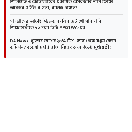
শিলিগুড়ি ও কোচবিহারের একাধিক বেসরকারি নার্সিংহোমে
আয়কর ও ইডি-র হানা, ব্যাপক চাঞ্চল্য
সারপ্লাসের আগেই শিক্ষক বদলির জট খোলার দাবি!
শিক্ষামন্ত্রীকে ১০ দফা চিঠি APGTWA-এর
DA News: পুজোর আগেই ২০% ডিএ, কবে থেকে সপ্তম বেতন
কমিশন? বকেয়া মহার্ঘ ভাতা নিয়ে বড় আপডেট মুখ্যমন্ত্রীর