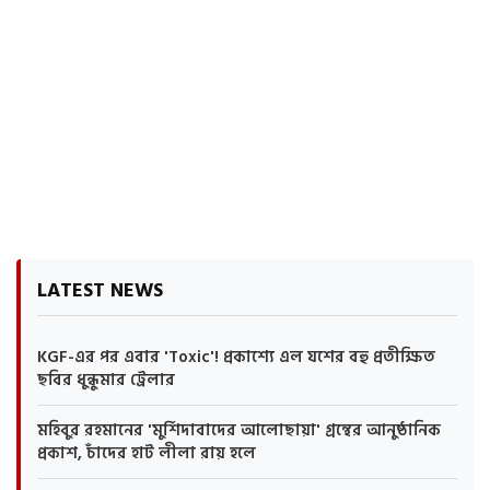
LATEST NEWS
KGF-এর পর এবার 'Toxic'! প্রকাশ্যে এল যশের বহু প্রতীক্ষিত
ছবির ধুন্ধুমার ট্রেলার
মহিবুর রহমানের 'মুর্শিদাবাদের আলোছায়া' গ্রন্থের আনুষ্ঠানিক
প্রকাশ, চাঁদের হাট লীলা রায় হলে