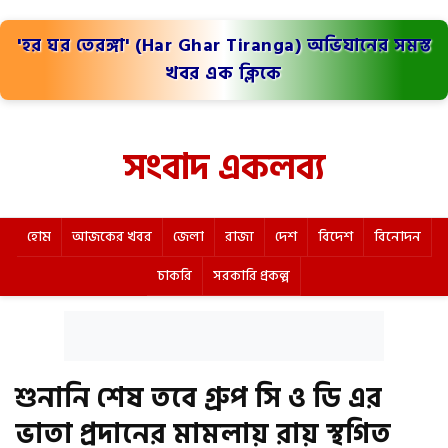
'হর ঘর তেরঙ্গা' (Har Ghar Tiranga) অভিযানের সমস্ত
খবর এক ক্লিকে
সংবাদ একলব্য
হোম
আজকের খবর
জেলা
রাজ্য
দেশ
বিদেশ
বিনোদন
চাকরি
সরকারি প্রকল্প
শুনানি শেষ তবে গ্রুপ সি ও ডি এর
ভাতা প্রদানের মামলায় রায় স্থগিত