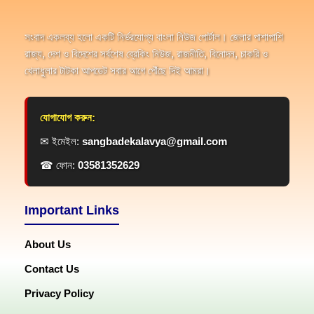
সংবাদ একলব্য হলো একটি নির্ভরযোগ্য বাংলা নিউজ পোর্টাল। জেলার পাশাপাশি
রাজ্য, দেশ ও বিদেশের সর্বশেষ ব্রেকিং নিউজ, রাজনীতি, বিনোদন, চাকরি ও
খেলাধুলার টাটকা আপডেট সবার আগে পৌঁছে দিই আমরা।
যোগাযোগ করুন:
✉ ইমেইল:
sangbadekalavya@gmail.com
☎ ফোন:
03581352629
Important Links
About Us
Contact Us
Privacy Policy