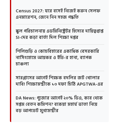
Census 2027: ঘরে বসেই নিজেই করুন সেলফ
এনমারেশন, জেনে নিন সহজ পদ্ধতি
স্কুল পরিচালনায় এডমিনিস্ট্রেটর হিসেবে দায়িত্বপ্রাপ্ত
SI-দের কড়া বার্তা দিল শিক্ষা দপ্তর
শিলিগুড়ি ও কোচবিহারের একাধিক বেসরকারি
নার্সিংহোমে আয়কর ও ইডি-র হানা, ব্যাপক
চাঞ্চল্য
সারপ্লাসের আগেই শিক্ষক বদলির জট খোলার
দাবি! শিক্ষামন্ত্রীকে ১০ দফা চিঠি APGTWA-এর
DA News: পুজোর আগেই ২০% ডিএ, কবে থেকে
সপ্তম বেতন কমিশন? বকেয়া মহার্ঘ ভাতা নিয়ে
বড় আপডেট মুখ্যমন্ত্রীর