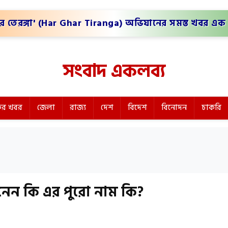
র তেরঙ্গা' (Har Ghar Tiranga) অভিযানের সমস্ত খবর এক 
সংবাদ একলব্য
র খবর
জেলা
রাজ্য
দেশ
বিদেশ
বিনোদন
চাকরি
নেন কি এর পুরো নাম কি?