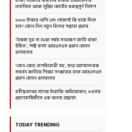
রাজ্য সরকারি কর্মীদের বকেয়া DAমামলার
শুনানিতে আজ সুপ্রিম কোর্টের গুরুত্বপূর্ণ নির্দেশ
২০০০ টাকার বেশি UPI পেমেন্টে কি চার্জ দিতে
হবে? জেনে নিন নতুন বিলের সম্ভাব্য প্রভাব
'বৈষম্য দূর না হওয়া পর্যন্ত সংরক্ষণ জারি থাকা
উচিত', স্পষ্ট বার্তা আরএসএস প্রধান মোহন
ভাগবতের
'জেন-জেড দেশবিরোধী নয়', ছাত্র আন্দোলনকে
সমর্থন জানিয়ে শিক্ষা সংস্কারের ডাক আরএসএস
প্রধান মোহন ভাগবতের
রবীন্দ্রনাথের গানের ইংরাজি অভিযোজন, ৮৫তম
প্রয়াণবার্ষিকীতে এক অনন্য শ্রদ্ধার্ঘ্য
TODAY TRENDING