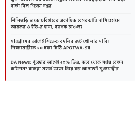
বার্তা দিল শিক্ষা দপ্তর
শিলিগুড়ি ও কোচবিহারের একাধিক বেসরকারি নার্সিংহোমে
আয়কর ও ইডি-র হানা, ব্যাপক চাঞ্চল্য
সারপ্লাসের আগেই শিক্ষক বদলির জট খোলার দাবি!
শিক্ষামন্ত্রীকে ১০ দফা চিঠি APGTWA-এর
DA News: পুজোর আগেই ২০% ডিএ, কবে থেকে সপ্তম বেতন
কমিশন? বকেয়া মহার্ঘ ভাতা নিয়ে বড় আপডেট মুখ্যমন্ত্রীর