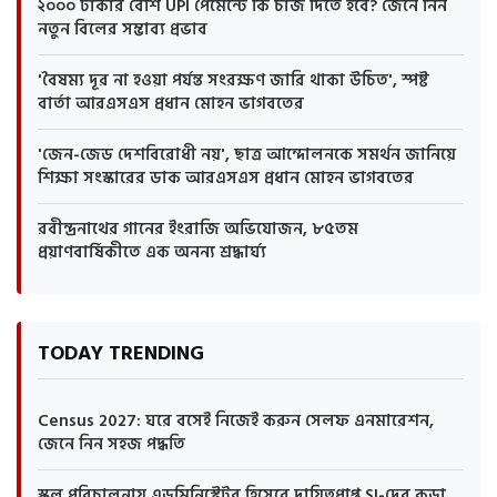
২০০০ টাকার বেশি UPI পেমেন্টে কি চার্জ দিতে হবে? জেনে নিন
নতুন বিলের সম্ভাব্য প্রভাব
'বৈষম্য দূর না হওয়া পর্যন্ত সংরক্ষণ জারি থাকা উচিত', স্পষ্ট
বার্তা আরএসএস প্রধান মোহন ভাগবতের
'জেন-জেড দেশবিরোধী নয়', ছাত্র আন্দোলনকে সমর্থন জানিয়ে
শিক্ষা সংস্কারের ডাক আরএসএস প্রধান মোহন ভাগবতের
রবীন্দ্রনাথের গানের ইংরাজি অভিযোজন, ৮৫তম
প্রয়াণবার্ষিকীতে এক অনন্য শ্রদ্ধার্ঘ্য
TODAY TRENDING
Census 2027: ঘরে বসেই নিজেই করুন সেলফ এনমারেশন,
জেনে নিন সহজ পদ্ধতি
স্কুল পরিচালনায় এডমিনিস্ট্রেটর হিসেবে দায়িত্বপ্রাপ্ত SI-দের কড়া