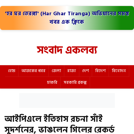
'হর ঘর তেরঙ্গা' (Har Ghar Tiranga) অভিযানের সমস্ত
খবর এক ক্লিকে
সংবাদ একলব্য
হোম
আজকের খবর
জেলা
রাজ্য
দেশ
বিদেশ
বিনোদন
চাকরি
সরকারি প্রকল্প
আইপিএলে ইতিহাস রচনা সাঁই
সুদর্শনের, ভাঙলেন গিলের রেকর্ড