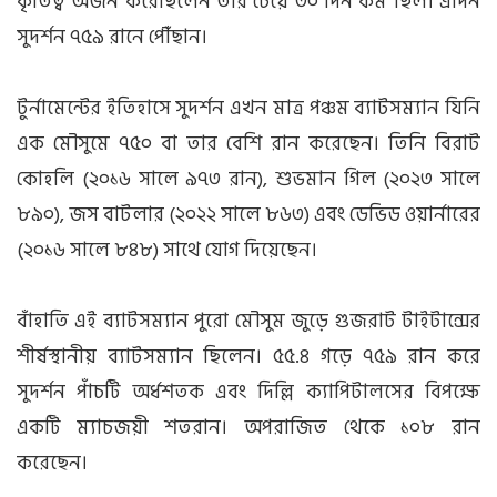
কৃতিত্ব অর্জন করেছিলেন তার চেয়ে ৩০ দিন কম ছিল। এদিন
সুদর্শন ৭৫৯ রানে পৌঁছান।
টুর্নামেন্টের ইতিহাসে সুদর্শন এখন মাত্র পঞ্চম ব্যাটসম্যান যিনি
এক মৌসুমে ৭৫০ বা তার বেশি রান করেছেন। তিনি বিরাট
কোহলি (২০১৬ সালে ৯৭৩ রান), শুভমান গিল (২০২৩ সালে
৮৯০), জস বাটলার (২০২২ সালে ৮৬৩) এবং ডেভিড ওয়ার্নারের
(২০১৬ সালে ৮৪৮) সাথে যোগ দিয়েছেন।
বাঁহাতি এই ব্যাটসম্যান পুরো মৌসুম জুড়ে গুজরাট টাইটান্সের
শীর্ষস্থানীয় ব্যাটসম্যান ছিলেন। ৫৫.৪ গড়ে ৭৫৯ রান করে
সুদর্শন পাঁচটি অর্ধশতক এবং দিল্লি ক্যাপিটালসের বিপক্ষে
একটি ম্যাচজয়ী শতরান। অপরাজিত থেকে ১০৮ রান
করেছেন।