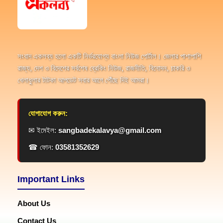
সংবাদ একলব্য হলো একটি নির্ভরযোগ্য বাংলা নিউজ পোর্টাল। জেলার পাশাপাশি
রাজ্য, দেশ ও বিদেশের সর্বশেষ ব্রেকিং নিউজ, রাজনীতি, বিনোদন, চাকরি ও
খেলাধুলার টাটকা আপডেট সবার আগে পৌঁছে দিই আমরা।
যোগাযোগ করুন:
✉ ইমেইল:
sangbadekalavya@gmail.com
☎ ফোন:
03581352629
Important Links
About Us
Contact Us