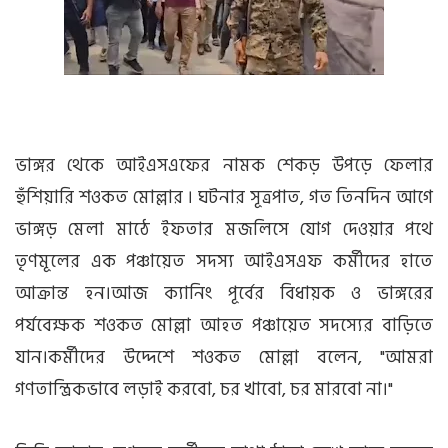
ভাঙ্গর থেকে আইএসএফের নামক শেকড় উপড়ে ফেলার
হুঁশিয়ারি শওকত মোল্লার । ঘটনার সূত্রপাত, গত তিনদিন আগে
ভাঙ্গড় মেলা মাঠে ইফতার মজলিসে যোগ দেওয়ার পথে
তৃণমূলের এক পঞ্চায়েত সদস্য আইএসএফ কর্মীদের হাতে
আক্রান্ত হন।আজ ক্যানিং পূর্বের বিধায়ক ও ভাঙ্গরের
পর্যবেক্ষক শওকত মোল্লা আহত পঞ্চায়েত সদস্যের বাড়িতে
যান।কর্মীদের উদ্দেশে শওকত মোল্লা বলেন, "আমরা
গণতান্ত্রিকভাবে লড়াই করবো, চর খাবো, চর মারবো না।"