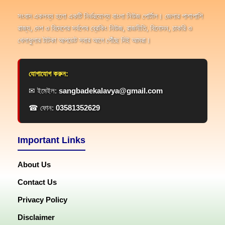
সংবাদ একলব্য হলো একটি নির্ভরযোগ্য বাংলা নিউজ পোর্টাল। জেলার পাশাপাশি
রাজ্য, দেশ ও বিদেশের সর্বশেষ ব্রেকিং নিউজ, রাজনীতি, বিনোদন, চাকরি ও
খেলাধুলার টাটকা আপডেট সবার আগে পৌঁছে দিই আমরা।
যোগাযোগ করুন:
✉ ইমেইল:
sangbadekalavya@gmail.com
☎ ফোন:
03581352629
Important Links
About Us
Contact Us
Privacy Policy
Disclaimer