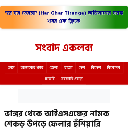
'হর ঘর তেরঙ্গা' (Har Ghar Tiranga) অভিযানের সমস্ত
খবর এক ক্লিকে
সংবাদ একলব্য
হোম
আজকের খবর
জেলা
রাজ্য
দেশ
বিদেশ
বিনোদন
চাকরি
সরকারি প্রকল্প
ভাঙ্গর থেকে আইএসএফের নামক
শেকড় উপড়ে ফেলার হুঁশিয়ারি