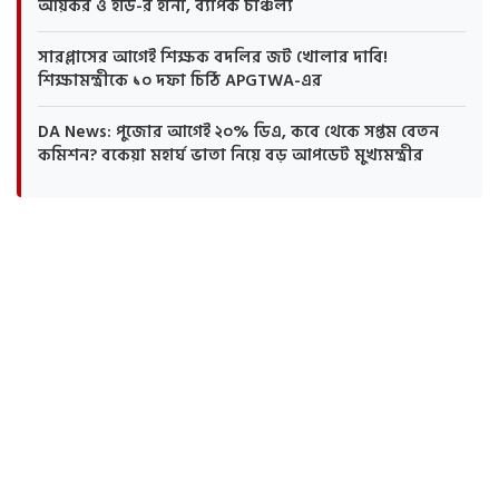
আয়কর ও ইডি-র হানা, ব্যাপক চাঞ্চল্য
সারপ্লাসের আগেই শিক্ষক বদলির জট খোলার দাবি!
শিক্ষামন্ত্রীকে ১০ দফা চিঠি APGTWA-এর
DA News: পুজোর আগেই ২০% ডিএ, কবে থেকে সপ্তম বেতন
কমিশন? বকেয়া মহার্ঘ ভাতা নিয়ে বড় আপডেট মুখ্যমন্ত্রীর