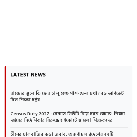
LATEST NEWS
রাজ্যের স্কুলে কি ফের চালু হচ্ছে পাশ-ফেল প্রথা? বড় আপডেট
দিল শিক্ষা দপ্তর
Census Duty 2027 : সেন্সাস ডিউটি নিয়ে চরম ক্ষোভ! শিক্ষা
দপ্তরের নির্দেশিকার বিরুদ্ধে হাইকোর্টে মামলা শিক্ষকদের
চীনের চালবাজির কড়া জবাব, অরুণাচল প্রদেশের ২৭টি