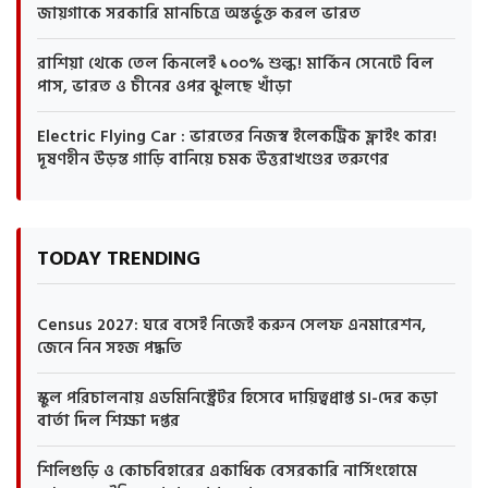
জায়গাকে সরকারি মানচিত্রে অন্তর্ভুক্ত করল ভারত
রাশিয়া থেকে তেল কিনলেই ১০০% শুল্ক! মার্কিন সেনেটে বিল
পাস, ভারত ও চীনের ওপর ঝুলছে খাঁড়া
Electric Flying Car : ভারতের নিজস্ব ইলেকট্রিক ফ্লাইং কার!
দূষণহীন উড়ন্ত গাড়ি বানিয়ে চমক উত্তরাখণ্ডের তরুণের
TODAY TRENDING
Census 2027: ঘরে বসেই নিজেই করুন সেলফ এনমারেশন,
জেনে নিন সহজ পদ্ধতি
স্কুল পরিচালনায় এডমিনিস্ট্রেটর হিসেবে দায়িত্বপ্রাপ্ত SI-দের কড়া
বার্তা দিল শিক্ষা দপ্তর
শিলিগুড়ি ও কোচবিহারের একাধিক বেসরকারি নার্সিংহোমে